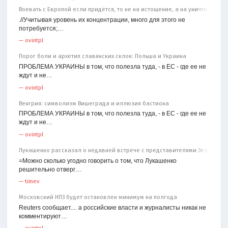
Воевать с Европой если придётся, то не на истощение, а на уничтожение
.//Учитывая уровень их концентрации, много для этого не
потребуется;…
—
ovintpl
Порог боли и архетип славянских склок: Польша и Украина
ПРОБЛЕМА УКРАИНЫ в том, что полезла туда, - в ЕС - где ее не
ждут и не…
—
ovintpl
Венгрия: символизм Вишеграда и иллюзия бастиона
ПРОБЛЕМА УКРАИНЫ в том, что полезла туда, - в ЕС - где ее не
ждут и не…
—
ovintpl
Лукашенко рассказал о недавней встрече с представителями Зеленског
=Можно сколько угодно говорить о том, что Лукашенко
решительно отверг…
—
timev
Московский НПЗ будет остановлен минимум на полгода
Reuters сообщает.... а российские власти и журналисты никак не
комментируют…