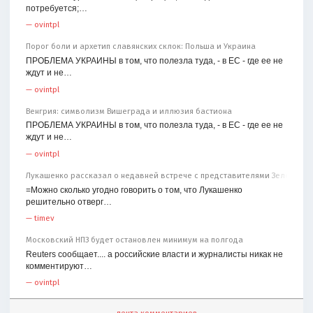
потребуется;…
—
ovintpl
Порог боли и архетип славянских склок: Польша и Украина
ПРОБЛЕМА УКРАИНЫ в том, что полезла туда, - в ЕС - где ее не
ждут и не…
—
ovintpl
Венгрия: символизм Вишеграда и иллюзия бастиона
ПРОБЛЕМА УКРАИНЫ в том, что полезла туда, - в ЕС - где ее не
ждут и не…
—
ovintpl
Лукашенко рассказал о недавней встрече с представителями Зеленског
=Можно сколько угодно говорить о том, что Лукашенко
решительно отверг…
—
timev
Московский НПЗ будет остановлен минимум на полгода
Reuters сообщает.... а российские власти и журналисты никак не
комментируют…
—
ovintpl
лента комментариев