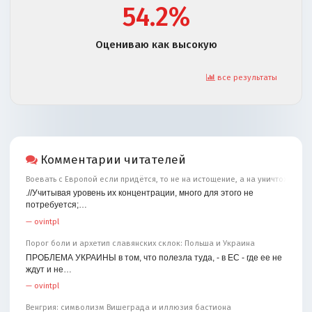
54.2%
Оцениваю как высокую
все результаты
Комментарии читателей
Воевать с Европой если придётся, то не на истощение, а на уничтожение
.//Учитывая уровень их концентрации, много для этого не
потребуется;…
—
ovintpl
Порог боли и архетип славянских склок: Польша и Украина
ПРОБЛЕМА УКРАИНЫ в том, что полезла туда, - в ЕС - где ее не
ждут и не…
—
ovintpl
Венгрия: символизм Вишеграда и иллюзия бастиона