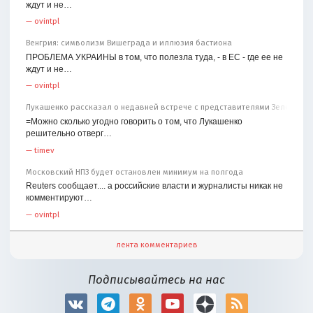
ждут и не…
—
ovintpl
Венгрия: символизм Вишеграда и иллюзия бастиона
ПРОБЛЕМА УКРАИНЫ в том, что полезла туда, - в ЕС - где ее не
ждут и не…
—
ovintpl
Лукашенко рассказал о недавней встрече с представителями Зеленског
=Можно сколько угодно говорить о том, что Лукашенко
решительно отверг…
—
timev
Московский НПЗ будет остановлен минимум на полгода
Reuters сообщает.... а российские власти и журналисты никак не
комментируют…
—
ovintpl
лента комментариев
Подписывайтесь на нас