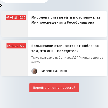
моря
победители
Миронов призвал уйти в отставку глав
07.08.26 16:09
Минпросвещения и Рособрнадзора
Большевики отличаются от «Яблока»
07.08.26 15:41
тем, что они - победители
Ткнув пальцем в небо, глава ЛДПР попал в другое
место
Владимир Павленко
Перейти в ленту новостей