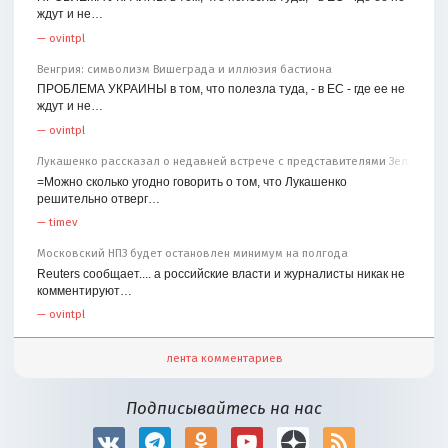
ждут и не…
—
ovintpl
Венгрия: символизм Вишеграда и иллюзия бастиона
ПРОБЛЕМА УКРАИНЫ в том, что полезла туда, - в ЕС - где ее не
ждут и не…
—
ovintpl
Лукашенко рассказал о недавней встрече с представителями Зеленског
=Можно сколько угодно говорить о том, что Лукашенко
решительно отверг…
—
timev
Московский НПЗ будет остановлен минимум на полгода
Reuters сообщает.... а российские власти и журналисты никак не
комментируют…
—
ovintpl
лента комментариев
Подписывайтесь на нас