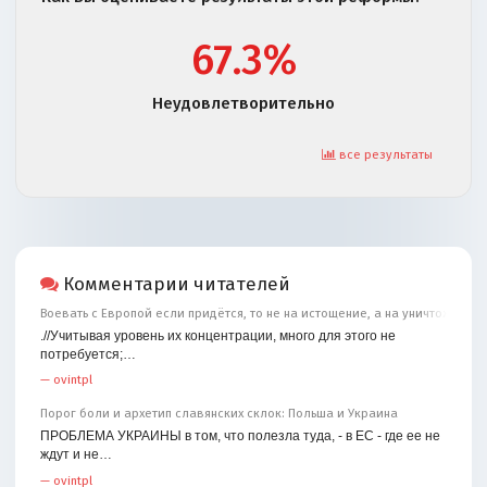
67.3%
Неудовлетворительно
все результаты
Комментарии читателей
Воевать с Европой если придётся, то не на истощение, а на уничтожение
.//Учитывая уровень их концентрации, много для этого не
потребуется;…
—
ovintpl
Порог боли и архетип славянских склок: Польша и Украина
ПРОБЛЕМА УКРАИНЫ в том, что полезла туда, - в ЕС - где ее не
ждут и не…
—
ovintpl