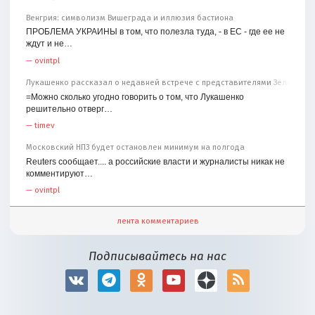
Венгрия: символизм Вишеграда и иллюзия бастиона
ПРОБЛЕМА УКРАИНЫ в том, что полезла туда, - в ЕС - где ее не
ждут и не…
—
ovintpl
Лукашенко рассказал о недавней встрече с представителями Зеленског
=Можно сколько угодно говорить о том, что Лукашенко
решительно отверг…
—
timev
Московский НПЗ будет остановлен минимум на полгода
Reuters сообщает.... а российские власти и журналисты никак не
комментируют…
—
ovintpl
лента комментариев
Подписывайтесь на нас