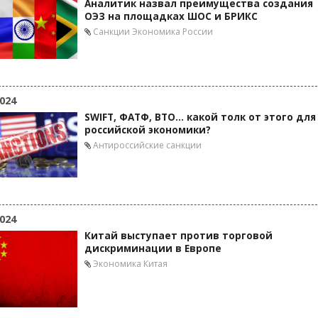
Аналитик назвал преимущества создания
ОЭЗ на площадках ШОС и БРИКС
Санкции
Экономика России
024
SWIFT, ФАТФ, ВТО… какой толк от этого для
российской экономики?
Антироссийские санкции
024
Китай выступает против торговой
дискриминации в Европе
Экономика Китая