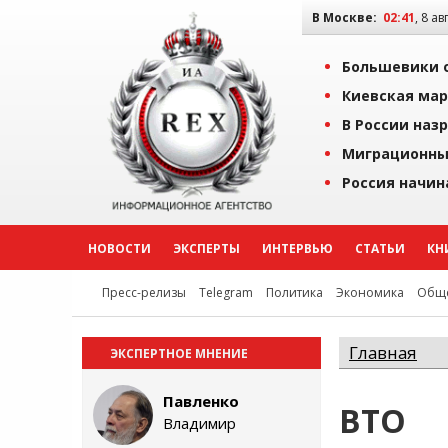
В Москве:
02:41
, 8 ав
Большевики о
Киевская мар
В России наз
Миграционны
Россия начин
НОВОСТИ
ЭКСПЕРТЫ
ИНТЕРВЬЮ
СТАТЬИ
КН
Пресс-релизы
Telegram
Политика
Экономика
Обще
Главная
ЭКСПЕРТНОЕ МНЕНИЕ
Павленко
ВТО
Владимир