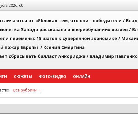
густа 2026, сб
тличаются от «Яблока» тем, что они - победители /
Влад
ионетка Запада рассказала о «переобувании» хозяев /
Вл
рели перемены: 15 шагов к суверенной экономике /
Михаи
й пожар Европы /
Ксения Смертина
ает сбрасывать балласт Анкориджа /
Владимир Павленко
ИГИ
СЮЖЕТЫ
ФОТО/ВИДЕО
ОНЛАЙН
ство
Все рубрики →