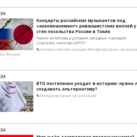
024
Концерты российских музыкантов под
«аккомпанемент» реваншистских воплей у
стен посольства России в Токио
Нужно ли Москве в условиях западных «санкций»
сохранять членство в ВТО?
Антироссийские санкции
Международные организ
ика Японии
024
ВТО постепенно уходит в историю: нужно 
создавать альтернативу?
Международные организации
024