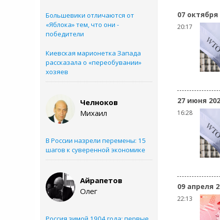
07 октября
Большевики отличаются от
«Яблока» тем, что они -
20:17
победители
Киевская марионетка Запада
рассказала о «переобувании»
хозяев
27 июня 20
Челноков
Михаил
16:28
В России назрели перемены: 15
шагов к суверенной экономике
Айрапетов
09 апреля 2
Олег
22:13
Россия зимой 1904 года: первые