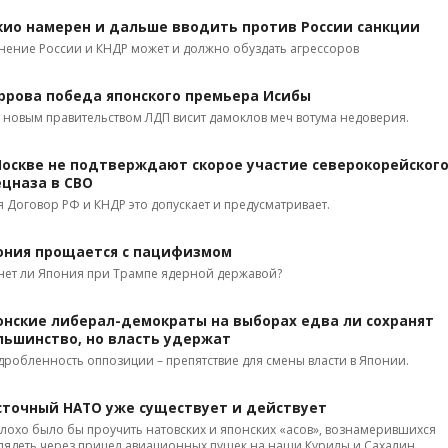
кио намерен и дальше вводить против России санкции
нение России и КНДР может и должно обуздать агрессоров
ррова победа японского премьера Исибы
 новым правительством ЛДП висит дамоклов меч вотума недоверия.
Москве не подтверждают скорое участие северокорейског
ецназа в СВО
я Договор РФ и КНДР это допускает и предусматривает.
ония прощается с пацифизмом
нет ли Япония при Трампе ядерной державой?
онские либерал-демократы на выборах едва ли сохранят
льшинство, но власть удержат
дробленность оппозиции – препятствие для смены власти в Японии.
сточный НАТО уже существует и действует
лохо было бы проучить натовских и японских «асов», вознамерившихся
лядеть через прицел авиационных пушек на наши Курилы и Сахалин