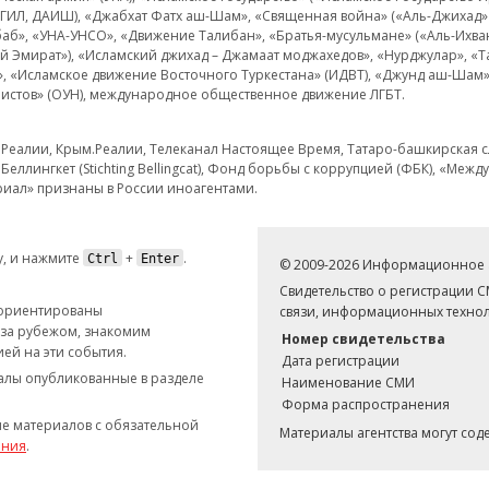
 ИГИЛ, ДАИШ), «Джабхат Фатх аш-Шам», «Священная война» («Аль-Джихад» 
аб», «УНА-УНСО», «Движение Талибан», «Братья-мусульмане» («Аль-Ихва
кий Эмират»), «Исламский джихад – Джамаат моджахедов», «Нурджулар», «
», «Исламское движение Восточного Туркестана» (ИДВТ), «Джунд аш-Шам»,
истов» (ОУН), международное общественное движение ЛГБТ.
з.Реалии, Крым.Реалии, Телеканал Настоящее Время, Татаро-башкирская сл
Беллингкет (Stichting Bellingcat), Фонд борьбы с коррупцией (ФБК), «Ме
иал» признаны в России иноагентами.
, и нажмите
+
.
Ctrl
Enter
© 2009-2026 Информационное а
Свидетельство о регистрации 
 ориентированы
связи, информационных технол
 за рубежом, знакомим
Номер свидетельства
ей на эти события.
Дата регистрации
иалы опубликованные в разделе
Наименование СМИ
Форма распространения
е материалов с обязательной
Материалы агентства могут со
ания
.