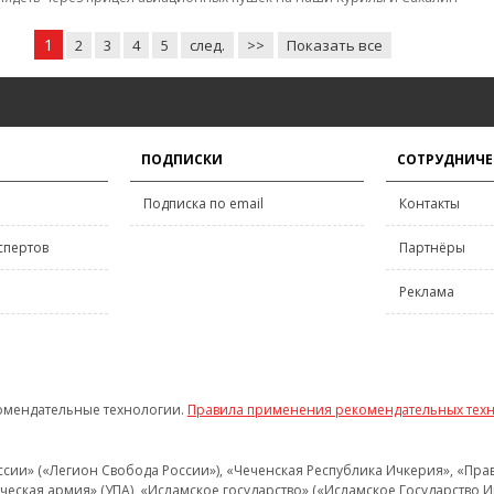
1
2
3
4
5
след.
>>
Показать все
ПОДПИСКИ
СОТРУДНИЧЕ
Подписка по email
Контакты
спертов
Партнёры
Реклама
омендательные технологии.
Правила применения рекомендательных тех
и» («Легион Свобода России»), «Чеченская Республика Ичкерия», «Правый
еская армия» (УПА), «Исламское государство» («Исламское Государство И