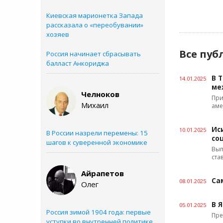
Киевская марионетка Запада
рассказала о «переобувании»
хозяев
Все пуб
Россия начинает сбрасывать
балласт Анкориджа
В 
14.01.2025
ме
Челноков
При
Михаил
аме
Ис
10.01.2025
В России назрели перемены: 15
со
шагов к суверенной экономике
Вып
ста
Айрапетов
Са
08.01.2025
Олег
В 
05.01.2025
Россия зимой 1904 года: первые
Пре
уступки во внутренней политике