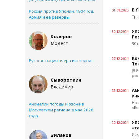
В 
01.01.2025
Россия против Японии. 1904 год.
Тра
Армия и её резервы
Яп
30.12.2024
Колеров
Ро
Модест
90 
Ко
27.12.2024
Русская нация вчера и сегодня
То
JB 
рис
Сывороткин
Владимир
Ам
22.12.2024
ун
На 
Аномалии погоды и озона в
«Re
Московском регионе в мае 2026
года
Яп
20.12.2024
«с
Зиланов
Иск