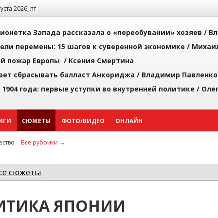
густа 2026, пт
ионетка Запада рассказала о «переобувании» хозяев /
Вл
рели перемены: 15 шагов к суверенной экономике /
Михаи
й пожар Европы /
Ксения Смертина
ает сбрасывать балласт Анкориджа /
Владимир Павленко
 1904 года: первые уступки во внутренней политике /
Оле
ИГИ
СЮЖЕТЫ
ФОТО/ВИДЕО
ОНЛАЙН
ство
Все рубрики →
се сюжеты
ИТИКА ЯПОНИИ