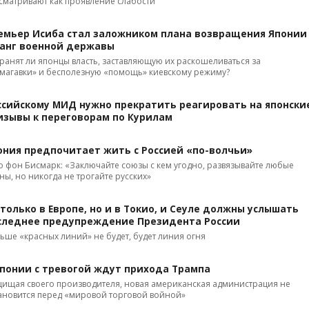
сматривают как проявление слабости
емьер Исиба стал заложником плана возвращения Японии
ранг военной державы
ранят ли японцы власть, заставляющую их раскошеливаться за
магавки» и бесполезную «помощь» киевскому режиму?
ссийскому МИД нужно прекратить реагировать на японски
изывы к переговорам по Курилам
ония предпочитает жить с Россией «по-волчьи»
о фон Бисмарк: «Заключайте союзы с кем угодно, развязывайте любые
ны, но никогда не трогайте русских»
 только в Европе, но и в Токио, и Сеуле должны услышать
следнее предупреждение Президента России
ьше «красных линий» не будет, будет линия огня
Японии с тревогой ждут прихода Трампа
ищая своего производителя, новая американская администрация не
ановится перед «мировой торговой войной»