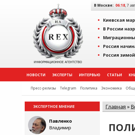
В Москве:
06:18
, 7 ав
Киевская мар
В России наз
Миграционны
Россия начин
Россия зимой
НОВОСТИ
ЭКСПЕРТЫ
ИНТЕРВЬЮ
СТАТЬИ
КН
Пресс-релизы
Telegram
Политика
Экономика
Обще
Главная
»
В
ЭКСПЕРТНОЕ МНЕНИЕ
Павленко
ПОЛ
Владимир