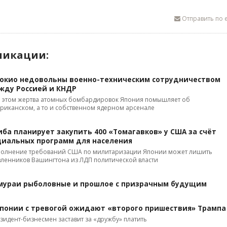
Отправить по e
ликации:
Токио недовольны военно-техническим сотрудничеством
жду Россией и КНДР
 этом жертва атомных бомбардировок Япония помышляет об
риканском, а то и собственном ядерном арсенале
иба планирует закупить 400 «Томагавков» у США за счёт
циальных программ для населения
олнение требований США по милитаризации Японии может лишить
вленников Вашингтона из ЛДП политической власти
мураи рыболовные и прошлое с призрачным будущим
Японии с тревогой ожидают «второго пришествия» Трампа
зидент-бизнесмен заставит за «дружбу» платить