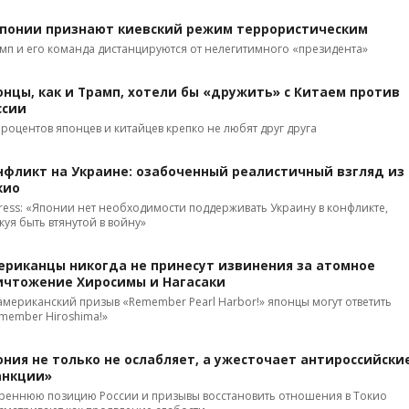
Японии признают киевский режим террористическим
мп и его команда дистанцируются от нелегитимного «президента»
онцы, как и Трамп, хотели бы «дружить» с Китаем против
ссии
процентов японцев и китайцев крепко не любят друг друга
нфликт на Украине: озабоченный реалистичный взгляд из
кио
Press: «Японии нет необходимости поддерживать Украину в конфликте,
куя быть втянутой в войну»
ериканцы никогда не принесут извинения за атомное
ичтожение Хиросимы и Нагасаки
американский призыв «Remember Pearl Harbor!» японцы могут ответить
member Hiroshima!»
ония не только не ослабляет, а ужесточает антироссийски
анкции»
реннюю позицию России и призывы восстановить отношения в Токио