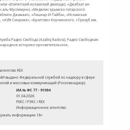
или «Египетский исламский джихад»), «Джабхат ан-
н аль-Муслимун»), «Меджлис крымско-татарского
Таблиги Джамаат», «Лашкар-И-Тайба», «Исламская
 «АУМ Синрике», «Братство» Корчинского, «Тризуб им.
ужба Радио Свобода (Azatliq Radiosi), Радио Свободная
ждународное историко-просветительское,
гентство REX
СМИ выдано Федеральной службой по надзору в сфере
огий и массовых коммуникаций (Роскомнадзор).
ИА № ФС 77 - 91094
01.04.2026
РЕКС / РЭКС / REX
Информационное агентство
держать информацию 18+