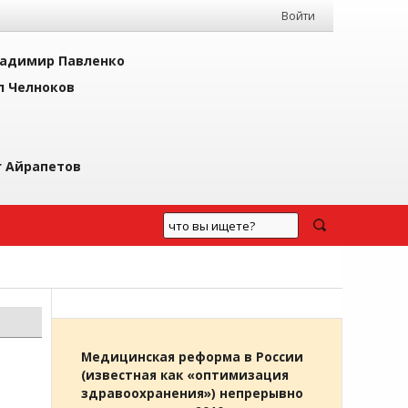
Войти
адимир Павленко
л Челноков
г Айрапетов
Медицинская реформа в России
(известная как «оптимизация
здравоохранения») непрерывно