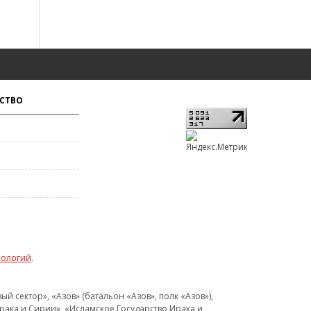
СТВО
нологий
.
 сектор», «Азов» (батальон «Азов», полк «Азов»),
рака и Сирии», «Исламское Государство Ирака и