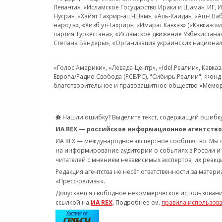
Леванта», «Исламское Государство Ирака и Шама», ИГ,
Нусра», «Хайят Тахрир-аш-Шам», «Аль-Каида», «Аш-Шаб
народа», «Хизб ут-Тахрир», «Имарат Кавказ» («Кавказс
партия Туркестана», «Исламское движение Узбекистана
Степана Бандеры», «Организация украинских национал
«Голос Америки», «Левада-Центр», «Idel.Реалии», Кавка
Европа/Радио Свобода (PCE/PC), "Сибирь.Реалии", Фонд 
благотворительное и правозащитное общество «Мемор
Нашли ошибку? Выделите текст, содержащий ошибку
ИА REX — российское информационное агентство
ИА REX — международное экспертное сообщество. Мы
на информирование аудитории о событиях в России и
читателей с мнением независимых экспертов, их реакци
Редакция агентства не несёт ответственности за матер
«Пресс-релизы».
Допускается свободное некоммерческое использовани
ссылкой на
ИА REX
. Подробнее см.
правила использов