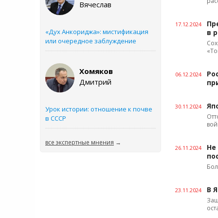
рас
Вячеслав
Пр
17.12.2024
«Дух Анкориджа»: мистификация
в 
или очередное заблуждение
Сох
«То
Хомяков
Ро
06.12.2024
Дмитрий
пр
Яп
30.11.2024
Урок истории: отношение к почве
Отт
в СССР
вой
все экспертные мнения
→
Не
26.11.2024
по
Бол
В 
23.11.2024
Защ
ост