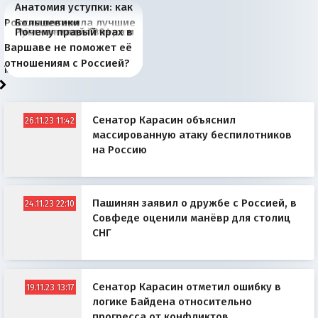
Анатомия уступки: как
Россия потеряла лучшие
Большевики
Киевская марионетка
В России назрели
Миграционный пожар
Россия начинает
Россия зимой 1904
Русская нация вчера и
Почему правый крах в
рыбопромысловые
отличаются от «Яблока»
Запада рассказала о
перемены: 15 шагов к
Европы
сбрасывать балласт
года: первые уступки во
сегодня
Варшаве не поможет её
районы Баренцева
тем, что они -
«переобувании» хозяев
суверенной экономике
Анкориджа
внутренней политике
отношениям с Россией?
моря
победители
Сенатор Карасин объяснил
26.11.23 11:42
массированную атаку беспилотников
на Россию
Пашинян заявил о дружбе с Россией, в
24.11.23 22:10
Совфеде оценили манёвр для столиц
СНГ
Сенатор Карасин отметил ошибку в
19.11.23 13:17
логике Байдена относительно
прогресса от конфликтов