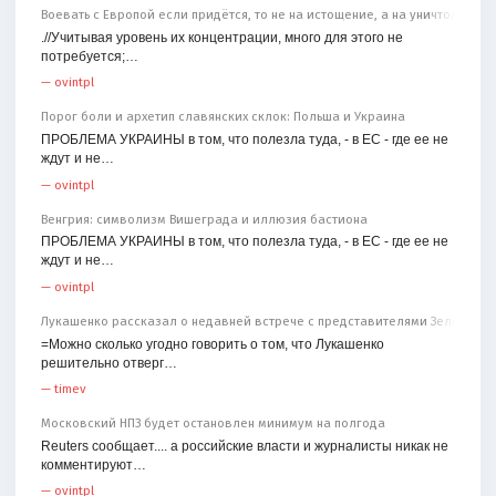
Воевать с Европой если придётся, то не на истощение, а на уничтожение
.//Учитывая уровень их концентрации, много для этого не
потребуется;…
—
ovintpl
Порог боли и архетип славянских склок: Польша и Украина
ПРОБЛЕМА УКРАИНЫ в том, что полезла туда, - в ЕС - где ее не
ждут и не…
—
ovintpl
Венгрия: символизм Вишеграда и иллюзия бастиона
ПРОБЛЕМА УКРАИНЫ в том, что полезла туда, - в ЕС - где ее не
ждут и не…
—
ovintpl
Лукашенко рассказал о недавней встрече с представителями Зеленског
=Можно сколько угодно говорить о том, что Лукашенко
решительно отверг…
—
timev
Московский НПЗ будет остановлен минимум на полгода
Reuters сообщает.... а российские власти и журналисты никак не
комментируют…
—
ovintpl