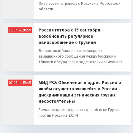
Она посетила границу с Россией в Ростовской
области
Россия готова с 15 сентября
09.07.14 20:59
возобновить регулярное
авиасообщение с Грузией
Вопрос возобновления регулярного
авиационного сообщения между Москвой и
Тбилиси обсуждался в ходе встречи замминистра
иностранных дел России Григория Карасина со
спецпредставителем премьер-министра Грузии
Зурабом Абашидзе
МИД РФ: Обвинения в адрес России о
07.07.14 15:45
якобы осуществляющейся в России
дискриминации этнических грузин
несостоятельны
Замминистра иностранных дел об иске Грузии
против России в ЕСПЧ