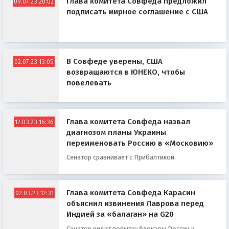
Глава комитета Совфеда предложил
09.07.23 20:02
подписать мирное соглашение с США
В Совфеде уверены, США
02.07.23 13:05
возвращаются в ЮНЕКО, чтобы
повелевать
Глава комитета Совфеда назвал
12.03.23 16:36
диагнозом планы Украины
переименовать Россию в «Московию»
Сенатор сравнивает с Прибалтикой.
Глава комитета Совфеда Карасин
02.03.23 12:31
объяснил извинения Лаврова перед
Индией за «балаган» на G20
Сенатор видит попытку блокады России и