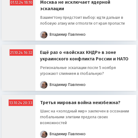
Москва не исключает ядерной
01.12.24 18:10
эскалации
Вашингтону предстоит выбор: идти дальше в
лобовую атаку или отползти от края пропасти
Владимир Павленко
Ещё раз о «войсках КНДР» в зоне
21.10.24 16:32
украинского конфликта России и НАТО
Региональные эскалации после 5 ноября
угрожают слиянием в глобальную?
Владимир Павленко
Третья мировая война неизбежна?
13.10.24 20:33
Шанс на «холодный мир» заключен в осознании
глобальными элитами предела своих
возможностей
Владимир Павленко