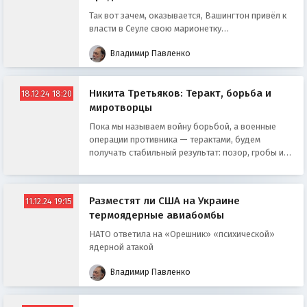
Так вот зачем, оказывается, Вашингтон привёл к
власти в Сеуле свою марионетку…
Владимир Павленко
Никита Третьяков: Теракт, борьба и
18.12.24 18:20
миротворцы
Пока мы называем войну борьбой, а военные
операции противника — терактами, будем
получать стабильный результат: позор, гробы и
снова позор
Разместят ли США на Украине
11.12.24 19:15
термоядерные авиабомбы
НАТО ответила на «Орешник» «психической»
ядерной атакой
Владимир Павленко