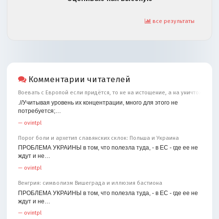
все результаты
Комментарии читателей
Воевать с Европой если придётся, то не на истощение, а на уничтожение
.//Учитывая уровень их концентрации, много для этого не
потребуется;…
—
ovintpl
Порог боли и архетип славянских склок: Польша и Украина
ПРОБЛЕМА УКРАИНЫ в том, что полезла туда, - в ЕС - где ее не
ждут и не…
—
ovintpl
Венгрия: символизм Вишеграда и иллюзия бастиона
ПРОБЛЕМА УКРАИНЫ в том, что полезла туда, - в ЕС - где ее не
ждут и не…
—
ovintpl