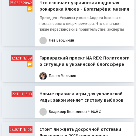
Что означает украинская кадровая
15.02.12 20:42
рокировка Клюев - Богатырёва: мнения
Президент Украины уволил Андрея Клюева с
поста первого вице-премьера. Что означают
такие перестановки в правительстве: эксперты
Лев Вершинин
Гарвардский проект ИА REX: Политологи
12.12.11 12:59
о ситуации в украинской блогосфере
Павел Мельник
Новые правила игры для украинской
22.11.11 15:13
Рады: закон меняет систему выборов
Владимир Беляминов
+ ещё 2
Стоит ли ждать досрочной отставки
28.07.11 17:06
Януковича в 2013 году: мнения