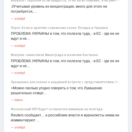
Воевать с Европой если придётся, то не на истощение, а на уничтожение
.//Учитывая уровень их концентрации, много для этого не
потребуется;…
—
ovintpl
Порог боли и архетип славянских склок: Польша и Украина
ПРОБЛЕМА УКРАИНЫ в том, что полезла туда, - в ЕС - где ее не
ждут и не…
—
ovintpl
Венгрия: символизм Вишеграда и иллюзия бастиона
ПРОБЛЕМА УКРАИНЫ в том, что полезла туда, - в ЕС - где ее не
ждут и не…
—
ovintpl
Лукашенко рассказал о недавней встрече с представителями Зеленског
=Можно сколько угодно говорить о том, что Лукашенко
решительно отверг…
—
timev
Московский НПЗ будет остановлен минимум на полгода
Reuters сообщает.... а российские власти и журналисты никак не
комментируют…
—
ovintpl