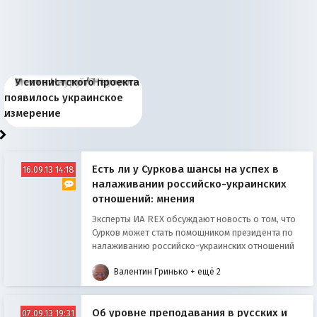
Киевская марионетка
В России назрели
Миграционный пожар
Россия начинает
Россия зимой 1904
Русская нация вчера и
Почему правый крах в
Место Науру / Науэро в
У сионистского проекта
Запада рассказала о
перемены: 15 шагов к
Европы
сбрасывать балласт
года: первые уступки во
сегодня
Варшаве не поможет её
современной истории
появилось украинское
«переобувании» хозяев
суверенной экономике
Анкориджа
внутренней политике
отношениям с Россией?
Южной Осетии
измерение
Есть ли у Суркова шансы на успех в
16.09.13 14:18
налаживании российско-украинских
отношений: мнения
Эксперты ИА REX обсуждают новость о том, что
Сурков может стать помощником президента по
налаживанию российско-украинских отношений
Валентин Гринько
+ ещё 2
Об уровне преподавания в русских и
07.09.13 19:31