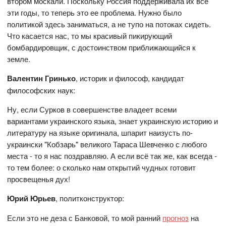
втором москали. Поскольку Россия поддерживала их все
эти годы, то теперь это ее проблема. Нужно было
политикой здесь заниматься, а не тупо на потоках сидеть.
Что касается нас, то мы красивый пикирующий
бомбардировщик, с достоинством приближающийся к
земле.
Валентин Гринько
, историк и философ, кандидат
философских наук:
Ну, если Сурков в совершенстве владеет всеми
вариантами украинского языка, знает украинскую историю и
литературу на языке оригинала, шпарит наизусть по-
украински "Кобзарь" великого Тараса Шевченко с любого
места - то я нас поздравляю. А если всё так же, как всегда -
то тем более: о сколько нам открытий чудных готовит
просвещенья дух!
Юрий Юрьев
, политконструктор:
Если это не деза с Банковой, то мой ранний
прогноз
на