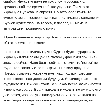
ошибся. Янукович даже не понял сути российских
предложений. Но время то было упущено. Так что за
Украину с Суркова не спросят. Но зато, если каким-то
чудом удастся воспрепятствовать подписанию соглашения,
Сурков будет главным героем, в последний момент
выигравшим проигранную войну.
Юрий Романенко
, директор Центра политического анализа
«Стратагема», политолог:
Чего вы всполошились то, что Сурков будет курировать
Украину? Какая разница? Ключевой украинский принцип -
здесь и сейчас. Надо брать сейчас, потому что "потом" не
будет все равно. История Украины к этому приучила.
Потому украинец искренне ржет над людьми, которые
строят планы над далеким будущим. Украинец знает, что
будущего нет, и жизнь стоит на зыбком песке зависимостей
и происков врагов. Враги приходят и уходят, но им мало что
достается, ибо все уже понадкусывали. У регионалов во
всех бедах на первом этапе виноваты папэредники, на