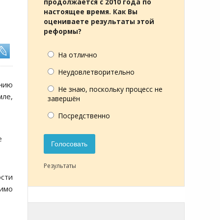
продолжается с 2010 года по
настоящее время. Как Вы
оцениваете результаты этой
реформы?
На отлично
Неудовлетворительно
нию
Не знаю, поскольку процесс не
мле,
завершён
Посредственно
е
Голосовать
Результаты
ости
мимо