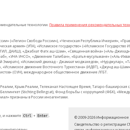
омендательные технологии.
Правила применения рекомендательных тех
и» («Легион Свобода России»), «Чеченская Республика Ичкерия», «Правый
еская армия» (УПА), «Исламское государство» («Исламское Государство И
 ИГИЛ, ДАИШ), «Джабхат Фатх аш-Шам», «Священная война» («Аль-Джихад» 
аб», «УНА-УНСО», «Движение Талибан», «Братья-мусульмане» («Аль-Ихва
кий Эмират»), «Исламский джихад – Джамаат моджахедов», «Нурджулар», «
», «Исламское движение Восточного Туркестана» (ИДВТ), «Джунд аш-Шам»,
истов» (ОУН), международное общественное движение ЛГБТ.
з.Реалии, Крым.Реалии, Телеканал Настоящее Время, Татаро-башкирская сл
Беллингкет (Stichting Bellingcat), Фонд борьбы с коррупцией (ФБК), «Ме
иал» признаны в России иноагентами.
, и нажмите
+
.
Ctrl
Enter
© 2009-2026 Информационное а
Свидетельство о регистрации 
 ориентированы
связи, информационных технол