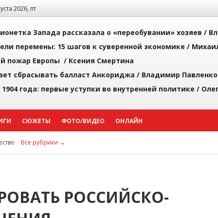
густа 2026, пт
ионетка Запада рассказала о «переобувании» хозяев /
Вл
рели перемены: 15 шагов к суверенной экономике /
Михаи
й пожар Европы /
Ксения Смертина
ает сбрасывать балласт Анкориджа /
Владимир Павленко
 1904 года: первые уступки во внутренней политике /
Оле
ИГИ
СЮЖЕТЫ
ФОТО/ВИДЕО
ОНЛАЙН
ство
Все рубрики →
ИРОВАТЬ РОССИЙСКО-