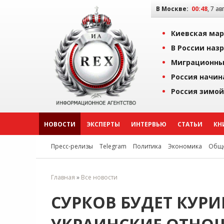
В Москве:
00:48
, 7 ав
Киевская мар
В России наз
Миграционны
Россия начин
Россия зимой
НОВОСТИ
ЭКСПЕРТЫ
ИНТЕРВЬЮ
СТАТЬИ
КН
Пресс-релизы
Telegram
Политика
Экономика
Обще
Главная
»
Все новости
СУРКОВ БУДЕТ КУР