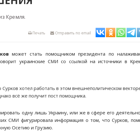
ШЕНИЯ
з Кремля.
Печать
Отправить по email
ков
может стать помощником президента по налажива
говорит украинские СМИ со ссылкой на источники в Кре
о Сурков хотел работать в этом внешнеполитическом вектор
днако всё же получит пост помощника.
урировать одну лишь Украину, или же в сфере его деятельн
ских СМИ фигурировала информация о том, что Сурков, по
жную Осетию и Грузию.