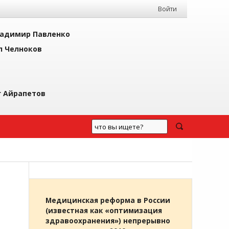
Войти
адимир Павленко
л Челноков
г Айрапетов
Медицинская реформа в России
(известная как «оптимизация
здравоохранения») непрерывно