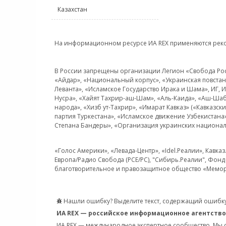
Казахстан
На информационном ресурсе ИА REX применяются рек
В России запрещены организации Легион «Свобода Росси
«Айдар», «Национальный корпус», «Украинская повстанч
Леванта», «Исламское Государство Ирака и Шама», ИГ,
Нусра», «Хайят Тахрир-аш-Шам», «Аль-Каида», «Аш-Шаб
народа», «Хизб ут-Тахрир», «Имарат Кавказ» («Кавказс
партия Туркестана», «Исламское движение Узбекистана
Степана Бандеры», «Организация украинских национал
«Голос Америки», «Левада-Центр», «Idel.Реалии», Кавка
Европа/Радио Свобода (PCE/PC), "Сибирь.Реалии", Фонд 
благотворительное и правозащитное общество «Мемор
Нашли ошибку? Выделите текст, содержащий ошибку
ИА REX — российское информационное агентство
ИА REX — международное экспертное сообщество. Мы