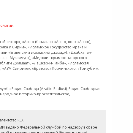
нологий
.
 сектор», «Азов» (батальон «Азов», полк «Азов»),
рака и Сирии», «Исламское Государство Ирака и
или «Египетский исламский джихад»), «Джабхат ан-
н аль-Муслимун»), «Меджлис крымско-татарского
Таблиги Джамаат», «Лашкар-И-Тайба», «Исламская
 «АУМ Синрике», «Братство» Корчинского, «Тризуб им.
ужба Радио Свобода (Azatliq Radiosi), Радио Свободная
ждународное историко-просветительское,
гентство REX
СМИ выдано Федеральной службой по надзору в сфере
огий и массовых коммуникаций (Роскомнадзор).