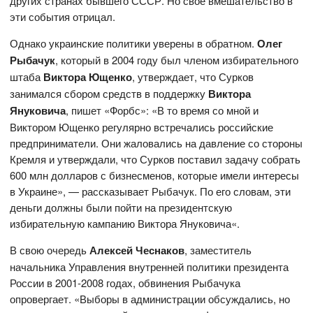
других странах бывшего СССР. Но свое вмешательство в
эти события отрицал.
Однако украинские политики уверены в обратном.
Олег
Рыбачук
, который в 2004 году был членом избирательного
штаба
Виктора Ющенко
, утверждает, что Сурков
занимался сбором средств в поддержку
Виктора
Януковича
, пишет «Форбс»: «В то время со мной и
Виктором Ющенко регулярно встречались российские
предприниматели. Они жаловались на давление со стороны
Кремля и утверждали, что Сурков поставил задачу собрать
600 млн долларов с бизнесменов, которые имели интересы
в Украине», — рассказывает Рыбачук. По его словам, эти
деньги должны были пойти на президентскую
избирательную кампанию Виктора Януковича«.
В свою очередь
Алексей Чеснаков
, заместитель
начальника Управления внутренней политики президента
России в 2001-2008 годах, обвинения Рыбачука
опровергает. «Выборы в администрации обсуждались, но