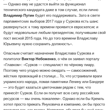
— Однако ему не удастся выйти за функционал
технического кандидата даже в том случае, если лично
Владимир Путин
будет его поддерживать. Зато в свете
парламентских выборов 2017 года у Суркова есть шанс
развернуться: к тому времени проявится евроскепсис и
будут недовольные любым президентом, получившим свой
пост весной 2015 года. Но до того времени Владиславу
Юрьевичу нужно сохранить должность».
Опасным считает назначение Владислава Суркова и
политолог
Виктор Небоженко
, о чём он заявил порталу
«Главком»: «Сурков — специалист по чёрному пиару.
Поэтому чего угодно можно ожидать — самосожжений,
жёстких провокаций в столице... То, что устраивали враги
украинского народа, ломая памятники Ленину или Бандере
— это будет казаться цветочками рядом с тем, что
принесёт Сурков. Если он получит всю силу российских
ресурсов — мы очень пожалеем». Однако если бы Кремль
хотел просто прижать Януковича и компанию, он бы просто
поступил так, как всегда. Например, объявил бы ещё одну