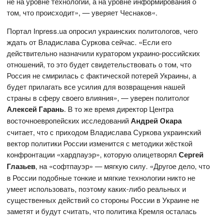
не на уровне технологий, а на уровне информирования о
том, что происходит», — уверяет Чеснаков«.
Портал Inpress.ua опросил украинских политологов, чего
ждать от Владислава Суркова сейчас. «Если его
действительно назначили куратором украино-российских
отношений, то это будет свидетельствовать о том, что
Россия не смирилась с фактической потерей Украины, а
будет прилагать все усилия для возвращения нашей
страны в сферу своего влияния», — уверен политолог
Алексей Гарань
. В то же время директор Центра
восточноевропейских исследований
Андрей Окара
считает, что с приходом Владислава Суркова украинский
вектор политики России изменится с методики жёсткой
конфронтации «хардпауэр», которую олицетворял
Сергей
Глазьев
, на «софтпауэр» — мягкую силу. «Другое дело, что
в России подобные тонкие и мягкие технологии никто не
умеет использовать, поэтому каких-либо реальных и
существенных действий со стороны России в Украине не
заметят и будут считать, что политика Кремля осталась