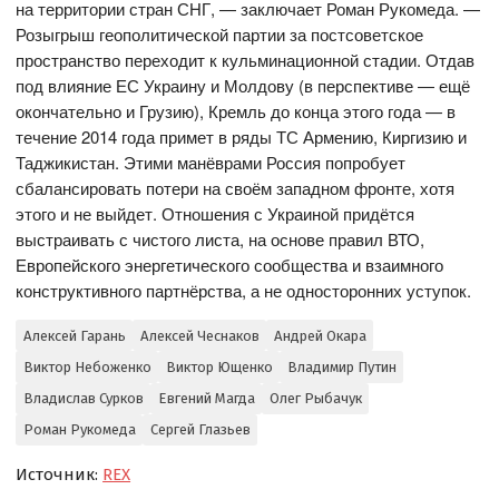
на территории стран СНГ, — заключает Роман Рукомеда. —
Розыгрыш геополитической партии за постсоветское
пространство переходит к кульминационной стадии. Отдав
под влияние ЕС Украину и Молдову (в перспективе — ещё
окончательно и Грузию), Кремль до конца этого года — в
течение 2014 года примет в ряды ТС Армению, Киргизию и
Таджикистан. Этими манёврами Россия попробует
сбалансировать потери на своём западном фронте, хотя
этого и не выйдет. Отношения с Украиной придётся
выстраивать с чистого листа, на основе правил ВТО,
Европейского энергетического сообщества и взаимного
конструктивного партнёрства, а не односторонних уступок.
Алексей Гарань
Алексей Чеснаков
Андрей Окара
Виктор Небоженко
Виктор Ющенко
Владимир Путин
Владислав Сурков
Евгений Магда
Олег Рыбачук
Роман Рукомеда
Сергей Глазьев
Источник:
REX