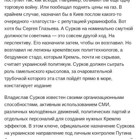
торговую войну. Или пообещал поднять цены на газ. В
крайнем случае, назначил бы в Киев послом какого-то
очередного «златоуста» с репутацией украинофоба. Вот
хотя бы Сергея Глазьева. А Сурков на номинально смутной
должности советника — это совсем другой ход. На
перспективу. Его назначили затем, чтобы он возглавил. Но
возглавил не легионы кремлёвских политтехнологов, а
бездумное стадо, которым Кремль, почти не скрывая,
считает украинский политикум. Сурков должен сыграть
роль гамельнского крысолова, за очаровательной
трубочкой которого эта стая пойдёт прямо в море,
констатирует издание
Владислав Сурков известен своими организационными
способностями, активным использованием СМИ,
различных молодёжных движений, политических партий и
отдельных персоналий для создания нужных Кремлю
эффектов. В этом ключе, официальное назначение Суркова
на украинское направление под личным контролем Путина