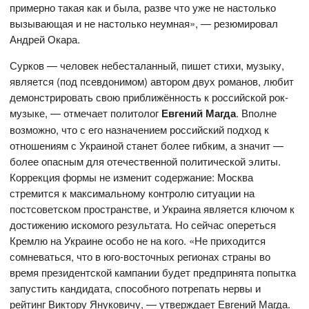
примерно такая как и была, разве что уже не настолько
вызывающая и не настолько неумная», — резюмировал
Андрей Окара.
Сурков — человек небесталанный, пишет стихи, музыку,
является (под псевдонимом) автором двух романов, любит
демонстрировать свою приближённость к российской рок-
музыке, — отмечает политолог
Евгений Магда
. Вполне
возможно, что с его назначением российский подход к
отношениям с Украиной станет более гибким, а значит —
более опасным для отечественной политической элиты.
Коррекция формы не изменит содержание: Москва
стремится к максимальному контролю ситуации на
постсоветском пространстве, и Украина является ключом к
достижению искомого результата. Но сейчас опереться
Кремлю на Украине особо не на кого. «Не приходится
сомневаться, что в юго-восточных регионах страны во
время президентской кампании будет предпринята попытка
запустить кандидата, способного потрепать нервы и
рейтинг Виктору Януковичу, — утверждает Евгений Магда.