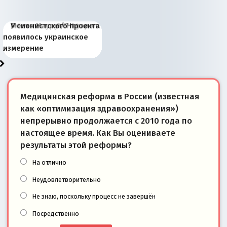
Киевская марионетка
В России назрели
Миграционный пожар
Россия начинает
Россия зимой 1904
Русская нация вчера и
Почему правый крах в
Место Науру / Науэро в
У сионистского проекта
Запада рассказала о
перемены: 15 шагов к
Европы
сбрасывать балласт
года: первые уступки во
сегодня
Варшаве не поможет её
современной истории
появилось украинское
«переобувании» хозяев
суверенной экономике
Анкориджа
внутренней политике
отношениям с Россией?
Южной Осетии
измерение
Медицинская реформа в России (известная
как «оптимизация здравоохранения»)
непрерывно продолжается с 2010 года по
настоящее время. Как Вы оцениваете
результаты этой реформы?
На отлично
Неудовлетворительно
Не знаю, поскольку процесс не завершён
Посредственно