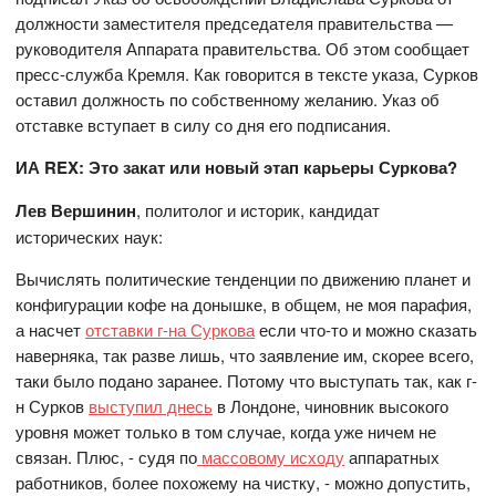
должности заместителя председателя правительства —
руководителя Аппарата правительства. Об этом сообщает
пресс-служба Кремля. Как говорится в тексте указа, Сурков
оставил должность по собственному желанию. Указ об
отставке вступает в силу со дня его подписания.
ИА
REX
:
Это закат или новый этап карьеры Суркова?
Лев Вершинин
, политолог и историк, кандидат
исторических наук:
Вычислять политические тенденции по движению планет и
конфигурации кофе на донышке, в общем, не моя парафия,
а насчет
отставки г-на Суркова
если что-то и можно сказать
наверняка, так разве лишь, что заявление им, скорее всего,
таки было подано заранее. Потому что выступать так, как г-
н Сурков
выступил днесь
в Лондоне, чиновник высокого
уровня может только в том случае, когда уже ничем не
связан. Плюс, - судя по
массовому исходу
аппаратных
работников, более похожему на чистку, - можно допустить,