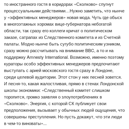
то иностранного гостя в коридорах «Сколково» спугнут
процессуальными действиями…Нужно заметить, что нынче
у «эффективных менеджеров» новая мода. Чуть где обыск
в многоэтажных хоромах вице-губернатора небогатой
области, так сразу его коллеги кричат о политическом
заказе, сатрапах из Следственного комитета и из Счетной
палаты. Модно нынче быть сугубо политическим узником,
сразу можно рассчитывать на внимание BBC, а то и на
поддержку Amnesty International. Возможно, именно поэтому
кураторы особо эффективных менеджеров предпочитают
выступать с арией московского гостя сразу в Лондоне,
среди целевой аудитории. Этот стон у них песней зовется.
И песня-то, какая жалостливая, прямо в стенах Лондонской
школы экономики: «Следственный комитет слишком
торопится, громко заявляя о злоупотреблениях в
«Сколково». Энергия, с которой СК публикует свои
предположения, вызывает у обычных людей ощущения, что
совершены преступления. Но пусть докажут, что эти люди
в чем-то виноваты»...