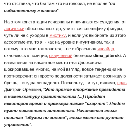
что отставка, что бы там кто ни говорил, не вполне "
по
собственному
желанию
".
На этом констатации исчерпаны и начинаются суждения, от
логически
обоснованных до, учитывая специфику фигуры,
чуть ли не с уходом в
мистику
, и если уж выбирать из этого
ассортимента, то я, - как на уровне интуитивном, так и
потому, что мне так хочется, - не отбрасывая
инсайда
,
склоняюсь к позиции,
озвученной
блогером
dima_piterski
. А
назначение на вакантное место г-на Дворковича,
шокировавшее многих, на мой взгляд, вовсе тенденции не
противоречит: он просто по должности затыкает возникшую
брешь, - и едва ли надолго. Поскольку, - и тут, видимо,
прав
Дмитрий Орешкин, "
Это прямое вторжение президента
в номенклатуру правительства (...) Пройдет
некоторое время и премьера также "схарчят". Людям
нужно показывать виноватого. Начинается эпоха
простая "обухом по голове", эпоха жесткого ручного
управления
".