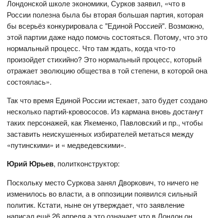
Лондонской школе экономики, Сурков заявил, «что в
России полезна была бы вторая большая партия, которая
бы всерьёз конкурировала с "Единой Россией". Возможно,
этой партии даже надо помочь состояться. Потому, что это
нормальный процесс. Что там ждать, когда что-то
произойдет стихийно? Это нормальный процесс, который
отражает эволюцию общества в той степени, в которой она
состоялась».
Так что время Единой России истекает, зато будет создано
несколько партий-кровососов. Из кармана вновь достанут
таких персонажей, как Якеменко, Павловский и пр., чтобы
заставить неискушенных избирателей метаться между
«путинскими» и « медведевскими».
Юрий Юрьев
, политконструктор:
Поскольку место Суркова занял Дворкович, то ничего не
изменилось во власти, а в оппозиции появился сильный
политик. Кстати, ныне он утверждает, что заявление
написал ещё 26 апреля,а это означает что в Лондон он