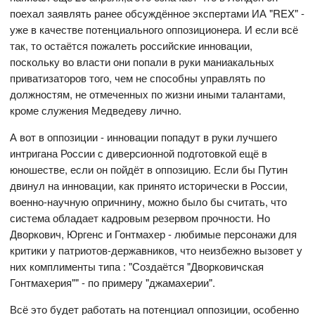
поехал заявлять ранее обсуждённое экспертами ИА "REX" -
уже в качестве потенциального оппозиционера. И если всё
так, то остаётся пожалеть российские инновации,
поскольку во власти они попали в руки маниакальных
приватизаторов того, чем не способны управлять по
должностям, не отмеченных по жизни иными талантами,
кроме служения Медведеву лично.
А вот в оппозиции - инновации попадут в руки лучшего
интригана России с диверсионной подготовкой ещё в
юношестве, если он пойдёт в оппозицию. Если бы Путин
двинул на инновации, как принято исторически в России,
военно-научную опричнину, можно было бы считать, что
система обладает кадровым резервом прочности. Но
Дворкович, Юргенс и Гонтмахер - любимые персонажи для
критики у патриотов-державников, что неизбежно вызовет у
них комплименты типа : "Создаётся "Дворковичская
Гонтмахерия"" - по примеру "джамахерии".
Всё это будет работать на потенциал оппозиции, особенно