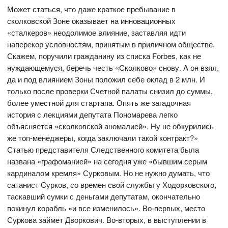
Может статься, что даже краткое пребывание в
сколковской Зоне оказывает на инновационных
«сталкеров» неодолимое влияние, заставляя идти
наперекор условностям, принятым в приличном обществе.
Скажем, поручили гражданину из списка Forbes, как не
нуждающемуся, беречь честь «Сколково» снову. А он взял,
да и под влиянием Зоны положил себе оклад в 2 млн. И
только после проверки Счетной палаты снизил до суммы,
более уместной для стартапа. Опять же загадочная
история с лекциями депутата Пономарева легко
объясняется «сколковской аномалией». Ну не обкурились
же топ-менеджеры, когда заключали такой контракт?»
Статью представителя Следственного комитета была
названа «графоманией» на сегодня уже «бывшим серым
кардиналом кремля» Сурковым. Но не нужно думать, что
сатанист Сурков, со времен свой службы у Ходорковского,
таскавший сумки с деньгами депутатам, окончательно
покинул корабль «и все изменилось». Во-первых, место
Суркова займет Дворкович. Во-вторых, в выступлении в