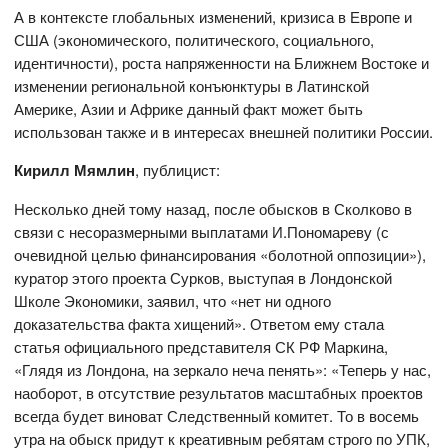
А в контексте глобальных изменений, кризиса в Европе и
США (экономического, политического, социального,
идентичности), роста напряженности на Ближнем Востоке и
изменении региональной конъюнктуры в Латинской
Америке, Азии и Африке данный факт может быть
использован также и в интересах внешней политики России.
Кирилл Мямлин
, публицист:
Несколько дней тому назад, после обысков в Сколково в
связи с несоразмерными выплатами И.Пономареву (с
очевидной целью финансирования «болотной оппозиции»),
куратор этого проекта Сурков, выступая в Лондонской
Школе Экономики, заявил, что «нет ни одного
доказательства факта хищений». Ответом ему стала
статья официального представителя СК РФ Маркина,
«Глядя из Лондона, на зеркало неча пенять»: «Теперь у нас,
наоборот, в отсутствие результатов масштабных проектов
всегда будет виноват Следственный комитет. То в восемь
утра на обыск придут к креативным ребятам строго по УПК,