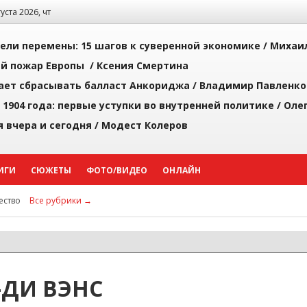
густа 2026, чт
рели перемены: 15 шагов к суверенной экономике /
Михаи
й пожар Европы /
Ксения Смертина
ает сбрасывать балласт Анкориджа /
Владимир Павленко
 1904 года: первые уступки во внутренней политике /
Оле
я вчера и сегодня /
Модест Колеров
ИГИ
СЮЖЕТЫ
ФОТО/ВИДЕО
ОНЛАЙН
ство
Все рубрики →
ДИ ВЭНС