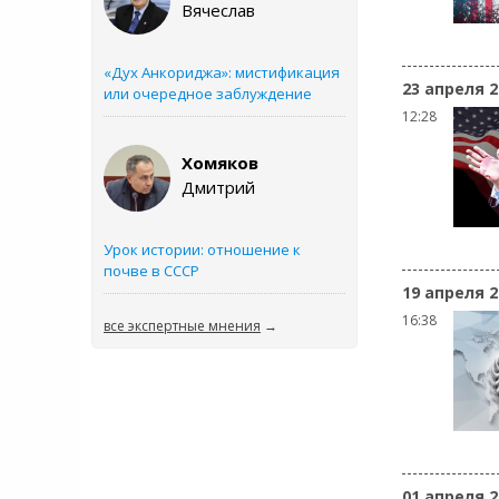
Вячеслав
«Дух Анкориджа»: мистификация
23 апреля 2
или очередное заблуждение
12:28
Хомяков
Дмитрий
Урок истории: отношение к
почве в СССР
19 апреля 2
16:38
все экспертные мнения
→
01 апреля 2