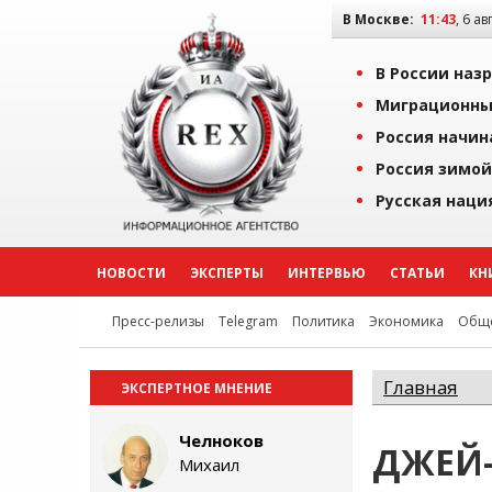
В Москве:
11:43
, 6 ав
В России наз
Миграционны
Россия начин
Россия зимой
Русская наци
НОВОСТИ
ЭКСПЕРТЫ
ИНТЕРВЬЮ
СТАТЬИ
КН
Пресс-релизы
Telegram
Политика
Экономика
Обще
Главная
ЭКСПЕРТНОЕ МНЕНИЕ
Челноков
ДЖЕЙ-
Михаил