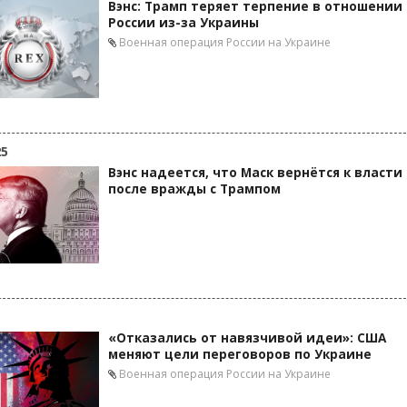
Вэнс: Трамп теряет терпение в отношении
России из-за Украины
Военная операция России на Украине
25
Вэнс надеется, что Маск вернётся к власти
после вражды с Трампом
«Отказались от навязчивой идеи»: США
меняют цели переговоров по Украине
Военная операция России на Украине