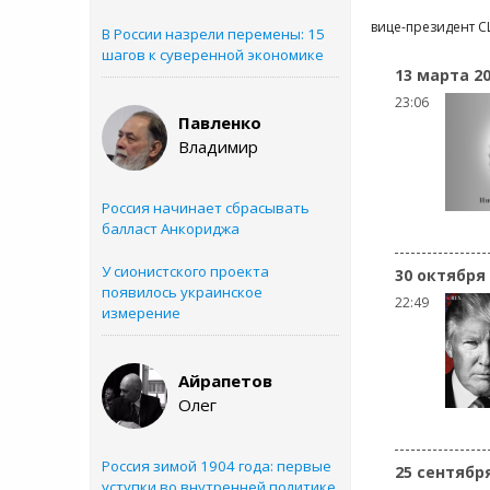
вице-президент 
В России назрели перемены: 15
шагов к суверенной экономике
13 марта 2
23:06
Павленко
Владимир
Россия начинает сбрасывать
балласт Анкориджа
У сионистского проекта
30 октября
появилось украинское
22:49
измерение
Айрапетов
Олег
Россия зимой 1904 года: первые
25 сентябр
уступки во внутренней политике