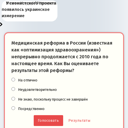
Киевская марионетка
В России назрели
Миграционный пожар
Россия начинает
Россия зимой 1904
Русская нация вчера и
Почему правый крах в
Место Науру / Науэро в
У сионистского проекта
Запада рассказала о
перемены: 15 шагов к
Европы
сбрасывать балласт
года: первые уступки во
сегодня
Варшаве не поможет её
современной истории
появилось украинское
«переобувании» хозяев
суверенной экономике
Анкориджа
внутренней политике
отношениям с Россией?
Южной Осетии
измерение
Медицинская реформа в России (известная
как «оптимизация здравоохранения»)
непрерывно продолжается с 2010 года по
настоящее время. Как Вы оцениваете
результаты этой реформы?
На отлично
Неудовлетворительно
Не знаю, поскольку процесс не завершён
Посредственно
Результаты