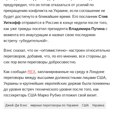
предупредил, что он готов отказаться от усилий по
прекращению конфликта на Украине, если соглашение не
будет достигнуто в ближайшее время. Его посланник
Стив
Уиткофф
отправится в Россию в конце недели после того,
как уже трижды посетил президента
Владимира Путина
с
момента его инаугурации и назвал свою последнюю
встречу «убедительной».
Вэнс сказал, что он «оптимистично» настроен относительно
переговоров, добавив, что, по его мнению, все стороны до
сих пор вели переговоры добросовестно.
Как сообщал
REX
, запланированные на среду в Лондоне
переговоры между высшими должностными лицами США,
Украины и крупнейших европейских держав были понижены
до уровня встреч технического уровня после того, как
госсекретарь США Марко Рубио отложил свой визит.
Джей-Ди Вэнс
мирные переговоры по Украине
США
Украина