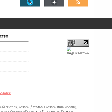
СТВО
нологий
.
 сектор», «Азов» (батальон «Азов», полк «Азов»),
рака и Сирии», «Исламское Государство Ирака и