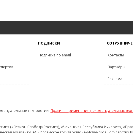
ПОДПИСКИ
СОТРУДНИЧЕ
Подписка по email
Контакты
спертов
Партнёры
Реклама
омендательные технологии.
Правила применения рекомендательных тех
и» («Легион Свобода России»), «Чеченская Республика Ичкерия», «Правый
еская армия» (УПА), «Исламское государство» («Исламское Государство И