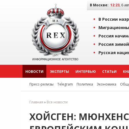
В Москве:
12:23
, 6 ав
В России наз
Миграционны
Россия начин
Россия зимой
Русская наци
НОВОСТИ
ЭКСПЕРТЫ
ИНТЕРВЬЮ
СТАТЬИ
КН
Пресс-релизы
Telegram
Политика
Экономика
Обще
Главная
»
Все новости
ХОЙСГЕН: МЮНХЕНС