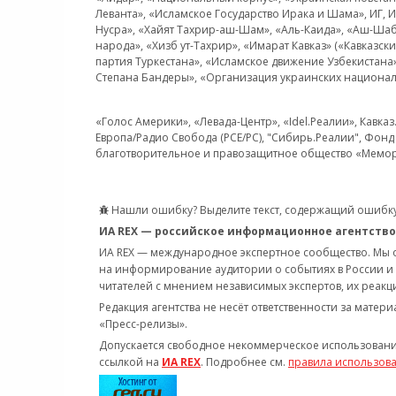
Леванта», «Исламское Государство Ирака и Шама», ИГ,
Нусра», «Хайят Тахрир-аш-Шам», «Аль-Каида», «Аш-Шаб
народа», «Хизб ут-Тахрир», «Имарат Кавказ» («Кавказс
партия Туркестана», «Исламское движение Узбекистана
Степана Бандеры», «Организация украинских национал
«Голос Америки», «Левада-Центр», «Idel.Реалии», Кавка
Европа/Радио Свобода (PCE/PC), "Сибирь.Реалии", Фонд 
благотворительное и правозащитное общество «Мемор
Нашли ошибку? Выделите текст, содержащий ошибку
ИА REX — российское информационное агентство
ИА REX — международное экспертное сообщество. Мы
на информирование аудитории о событиях в России и
читателей с мнением независимых экспертов, их реакци
Редакция агентства не несёт ответственности за матер
«Пресс-релизы».
Допускается свободное некоммерческое использовани
ссылкой на
ИА REX
. Подробнее см.
правила использов