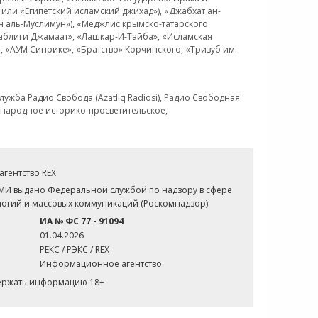
или «Египетский исламский джихад»), «Джабхат ан-
н аль-Муслимун»), «Меджлис крымско-татарского
Таблиги Джамаат», «Лашкар-И-Тайба», «Исламская
 «АУМ Синрике», «Братство» Корчинского, «Тризуб им.
ужба Радио Свобода (Azatliq Radiosi), Радио Свободная
ждународное историко-просветительское,
гентство REX
СМИ выдано Федеральной службой по надзору в сфере
огий и массовых коммуникаций (Роскомнадзор).
ИА № ФС 77 - 91094
01.04.2026
РЕКС / РЭКС / REX
Информационное агентство
держать информацию 18+