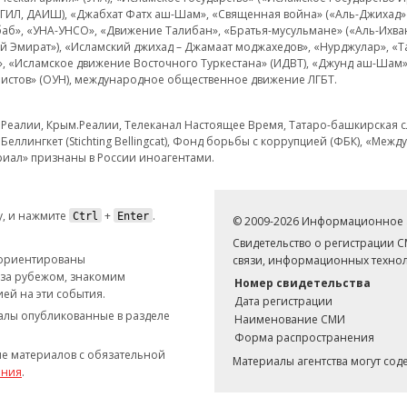
 ИГИЛ, ДАИШ), «Джабхат Фатх аш-Шам», «Священная война» («Аль-Джихад» 
аб», «УНА-УНСО», «Движение Талибан», «Братья-мусульмане» («Аль-Ихва
кий Эмират»), «Исламский джихад – Джамаат моджахедов», «Нурджулар», «
», «Исламское движение Восточного Туркестана» (ИДВТ), «Джунд аш-Шам»,
истов» (ОУН), международное общественное движение ЛГБТ.
з.Реалии, Крым.Реалии, Телеканал Настоящее Время, Татаро-башкирская сл
Беллингкет (Stichting Bellingcat), Фонд борьбы с коррупцией (ФБК), «Ме
иал» признаны в России иноагентами.
, и нажмите
+
.
Ctrl
Enter
© 2009-2026 Информационное а
Свидетельство о регистрации 
 ориентированы
связи, информационных технол
 за рубежом, знакомим
Номер свидетельства
ей на эти события.
Дата регистрации
иалы опубликованные в разделе
Наименование СМИ
Форма распространения
е материалов с обязательной
Материалы агентства могут со
ания
.