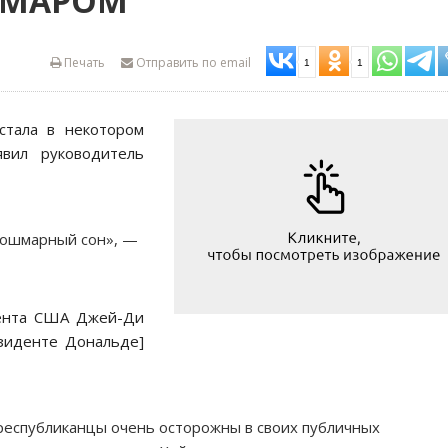
ШМАРОМ
Печать
Отправить по email
1
1
стала в некотором
вил руководитель
 кошмарный сон», —
дента США Джей-Ди
езиденте Дональде]
республиканцы очень осторожны в своих публичных