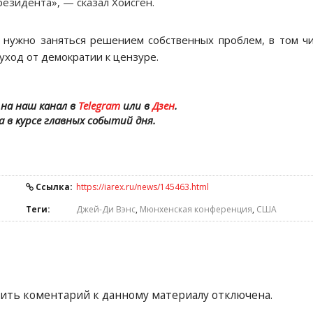
резидента», — сказал Хойсген.
му нужно заняться решением собственных проблем, в том ч
уход от демократии к цензуре.
на наш канал в
Telegram
или в
Дзен
.
а в курсе главных событий дня.
Ссылка:
https://iarex.ru/news/145463.html
Теги:
Джей-Ди Вэнс
,
Мюнхенская конференция
,
США
ить коментарий к данному материалу отключена.