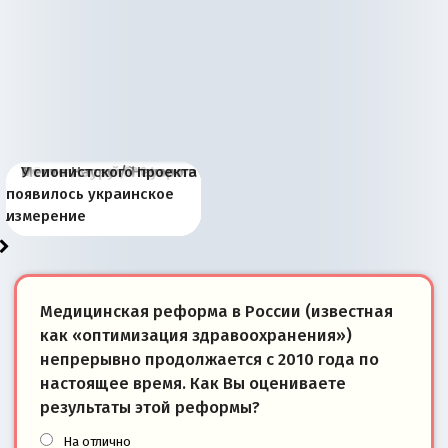
Киевская марионетка
В России назрели
Миграционный пожар
Россия начинает
Россия зимой 1904
Русская нация вчера и
Почему правый крах в
Место Науру / Науэро в
У сионистского проекта
Запада рассказала о
перемены: 15 шагов к
Европы
сбрасывать балласт
года: первые уступки во
сегодня
Варшаве не поможет её
современной истории
появилось украинское
«переобувании» хозяев
суверенной экономике
Анкориджа
внутренней политике
отношениям с Россией?
Южной Осетии
измерение
Медицинская реформа в России (известная
как «оптимизация здравоохранения»)
непрерывно продолжается с 2010 года по
настоящее время. Как Вы оцениваете
результаты этой реформы?
На отлично