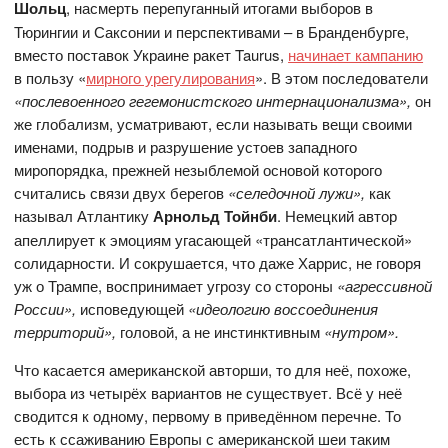
Шольц
,
насмерть перепуганный итогами выборов в
Тюрингии и Саксонии и перспективами – в Бранденбурге,
вместо поставок Украине ракет Taurus,
начинает кампанию
в пользу «
мирного урегулирования
». В этом последователи
«послевоенного гегемонистского интернационализма»,
он
же глобализм, усматривают, если называть вещи своими
именами, подрыв и разрушение устоев западного
миропорядка, прежней незыблемой основой которого
считались связи двух берегов
«селедочной лужи»,
как
называл Атлантику
Арнольд Тойнби
. Немецкий автор
апеллирует к эмоциям угасающей «трансатлантической»
солидарности. И сокрушается, что даже Харрис, не говоря
уж о Трампе, воспринимает угрозу со стороны
«агрессивной
России»,
исповедующей
«идеологию воссоединения
территорий»,
головой, а не инстинктивным
«нутром».
Что касается американской авторши, то для неё, похоже,
выбора из четырёх вариантов не существует. Всё у неё
сводится к одному, первому в приведённом перечне. То
есть к ссаживанию Европы с американской шеи таким