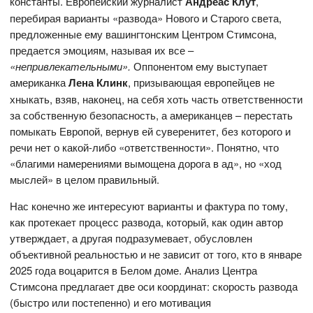
константы. Европейский журналист
Андреас Клут
,
перебирая варианты «развода» Нового и Старого света,
предложенные ему вашингтонским Центром Стимсона,
предается эмоциям, называя их все –
«непривлекательными».
Оппонентом ему выступает
американка
Лена Клинк
, призывающая европейцев не
хныкать, взяв, наконец, на себя хоть часть ответственности
за собственную безопасность, а американцев – перестать
помыкать Европой, вернув ей суверенитет, без которого и
речи нет о какой-либо «ответственности». Понятно, что
«благими намерениями вымощена дорога в ад», но «ход
мыслей» в целом правильный.
Нас конечно же интересуют варианты и фактура по тому,
как протекает процесс развода, который, как один автор
утверждает, а другая подразумевает, обусловлен
объективной реальностью и не зависит от того, кто в январе
2025 года воцарится в Белом доме. Анализ Центра
Стимсона предлагает две оси координат: скорость развода
(быстро или постепенно) и его мотивация