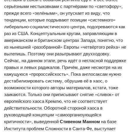
серьёзными нестыковками с партнёрами по «светофору»,
прежде всего «зелёными», он упускает из виду, что
тенденции, которые подрывают позиции «системного»
либерально-социалистического центра, подогреваются как
раз из США. Концептуальным кругам, заправляющим в
американском и британском центрах Запада, понятно, что
из нынешней «разобранной» Европы «четвёртого рейха» не
вылепишь. Поэтому они разыгрывают двухходовку.
Сейчас, на данном этапе, речь идёт о негласной поддержке
правых и левых радикалов. Причём, даже несмотря на их
кажущуюся «пророссийскость». Пока англосаксам нужно
дестабилизировать систему, обрушив её в хаос, о
возможности которого авторы материалов, кстати, тоже
заикаются. Только они приписывают снятие «сливок» от
европейского хаоса Кремлю, что не соответствует
действительности. Оборотной стороной хаоса в
руководящей концепции «самоорганизующейся
критичности», выведенной
Стивеном Манном
на базе
Института проблем Сложности в Санта-Фе, выступает