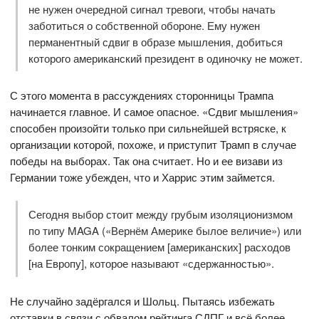
не нужен очередной сигнал тревоги, чтобы начать
заботиться о собственной обороне. Ему нужен
перманентный сдвиг в образе мышления, добиться
которого американский президент в одиночку не может.
С этого момента в рассуждениях сторонницы Трампа
начинается главное. И самое опасное. «Сдвиг мышления»
способен произойти только при сильнейшей встряске, к
организации которой, похоже, и приступит Трамп в случае
победы на выборах. Так она считает. Но и ее визави из
Германии тоже убежден, что и Харрис этим займется.
Сегодня выбор стоит между грубым изоляционизмом
по типу MAGA («Вернём Америке былое величие») или
более тонким сокращением [американских] расходов
[на Европу], которое называют «сдержанностью».
Не случайно задёргался и Шольц. Пытаясь избежать
отставки в связи с обвалом рейтинга СДПГ и всё более