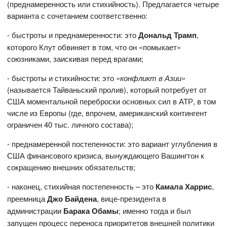
(преднамеренность или стихийность). Предлагается четыре
варианта с сочетанием соответственно:
- быстроты и преднамеренности: это
Дональд Трамп
,
которого Клут обвиняет в том, что он «помыкает»
союзниками, заискивая перед врагами;
- быстроты и стихийности: это
«конфликт в Азии»
(называется Тайваньский пролив), который потребует от
США моментальной переброски основных сил в АТР, в том
числе из Европы (где, впрочем, американский контингент
ограничен 40 тыс. личного состава);
- преднамеренной постепенности: это вариант углубления в
США финансового кризиса, вынуждающего Вашингтон к
сокращению внешних обязательств;
- наконец, стихийная постепенность – это
Камала Харрис
,
преемница
Джо Байдена
, вице-президента в
администрации
Барака Обамы
; именно тогда и был
запущен процесс переноса приоритетов внешней политики