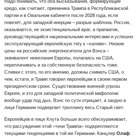
Надо понимать, что оба высказывания, формирующие
кредо, как считают, преемника Трампа в Республиканской
партии и в Овальном кабинете после 2028 года, если
повезёт, для западной инерции – разрыв шаблона. Россия,
оказывается, не экзистенциальный враг, а прагматик,
руководствующийся национальными интересами и успешно
эксплуатирующий европейскую тягу к «халяве». Низкие
цены на российские энергоносители для Вэнса –
эквивалент нежелания Европы, полагаясь на США,
переплачивать и за собственную безопасность тоже.
Сливки с этого, по его мнению, должны снимать США, о
чем, кстати, и Трамп говорил европейцам в своем первом
президентском сроке. Существование военной угрозы
Европе, и это для западной политической мифологии
вообще удар под дых, Вэнс по сути отрицает, а заодно в
лице Германии подвергает троллингу весь Старый свет.
Европейцев в лице Клута больше всего обескураживает,
что рассуждения этой «тени Трампа» подкрепляются
текущими тенденциями в той же Германии. Канцлер
Олаф