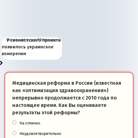
Киевская марионетка
В России назрели
Миграционный пожар
Россия начинает
Россия зимой 1904
Русская нация вчера и
Почему правый крах в
Место Науру / Науэро в
У сионистского проекта
Запада рассказала о
перемены: 15 шагов к
Европы
сбрасывать балласт
года: первые уступки во
сегодня
Варшаве не поможет её
современной истории
появилось украинское
«переобувании» хозяев
суверенной экономике
Анкориджа
внутренней политике
отношениям с Россией?
Южной Осетии
измерение
Медицинская реформа в России (известная
как «оптимизация здравоохранения»)
непрерывно продолжается с 2010 года по
настоящее время. Как Вы оцениваете
результаты этой реформы?
На отлично
Неудовлетворительно