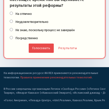
результаты этой реформы?
На отлично
Неудовлетворительно
Не знаю, поскольку процесс не завершён
Посредственно
Результаты
На информационном ресурсе ИА REX применяются рекомендательные
технологии.
Правила применения рекомендательных технологий
.
В России запрещены организации Легион «Свобода России» («Легион Свобода
Тахрир», «Имарат Кавказ» («Кавказский Эмират»), «Исламский джихад – Дж
«Голос Америки», «Левада-Центр», «Idel.Реалии», Кавказ.Реалии, Крым.Реал