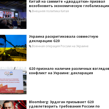
Китай на саммите «двадцатки» призвал
возобновить экономическую глобализаци
Внешняя политика Китая
Украина раскритиковала совместную
декларацию G20
Военная операция России на Украине
G20 признало наличие различных взглядов
конфликт на Украине: декларация
Bloomberg: Эрдоган призывает G20
удовлетворить требования России по