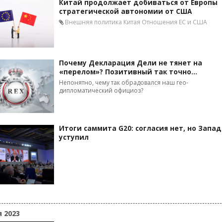
Китай продолжает добиваться от Европы
стратегической автономии от США
Внешняя политика Китая
Отношения ЕС и США
Почему Декларация Дели не тянет на
«перелом»? Позитивный так точно…
Непонятно, чему так обрадовался наш гео-
дипломатический официоз?
Итоги саммита G20: согласия нет, но Запад
уступил
я 2023