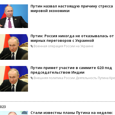
Путин назвал настоящую причину стресса
мировой экономики
Путин: Россия никогда не отказывалась от
мирных переговоров с Украиной
Военная операция России на Украине
Путин примет участие в саммите G20 под
председательством Индии
Внешняя политика России
Деятельность Путина
Кр
023
Стали известны планы Путина на неделю: