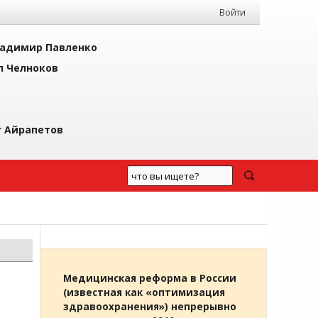
Войти
адимир Павленко
л Челноков
г Айрапетов
Медицинская реформа в России
(известная как «оптимизация
здравоохранения») непрерывно