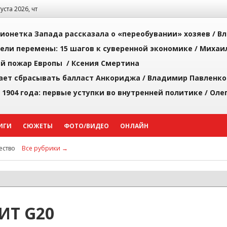
густа 2026, чт
ионетка Запада рассказала о «переобувании» хозяев /
Вл
рели перемены: 15 шагов к суверенной экономике /
Михаи
й пожар Европы /
Ксения Смертина
ает сбрасывать балласт Анкориджа /
Владимир Павленко
 1904 года: первые уступки во внутренней политике /
Оле
ИГИ
СЮЖЕТЫ
ФОТО/ВИДЕО
ОНЛАЙН
ство
Все рубрики →
Т G20