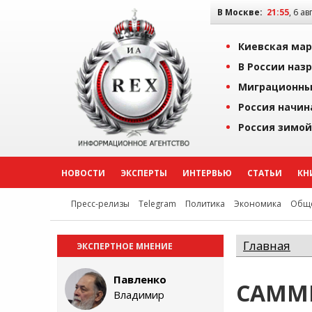
В Москве:
21:55
, 6 ав
Киевская мар
В России наз
Миграционны
Россия начин
Россия зимой
НОВОСТИ
ЭКСПЕРТЫ
ИНТЕРВЬЮ
СТАТЬИ
КН
Пресс-релизы
Telegram
Политика
Экономика
Обще
Главная
ЭКСПЕРТНОЕ МНЕНИЕ
Павленко
САММИ
Владимир