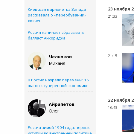
23 ноября 2
Киевская марионетка Запада
рассказала о «переобувании»
21:33
хозяев
Россия начинает сбрасывать
балласт Анкориджа
21:15
Челноков
Михаил
В России назрели перемены: 15
шагов к суверенной экономике
22 ноября 2
Айрапетов
16:43
Олег
Россия зимой 1904 года: первые
уступки во внутренней политике