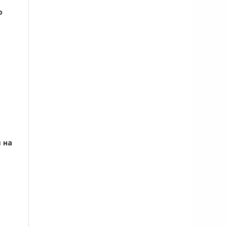
ю
 на