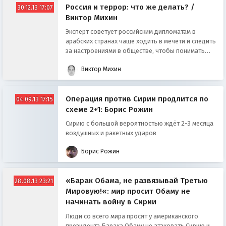
Россия и террор: что же делать? /
30.12.13 17:07
Виктор Михин
Эксперт советует российским дипломатам в
арабских странах чаще ходить в мечети и следить
за настроениями в обществе, чтобы понимать
откуда идет угроза
Виктор Михин
Операция против Сирии продлится по
04.09.13 17:15
схеме 2+1: Борис Рожин
Сирию с большой вероятностью ждёт 2-3 месяца
воздушных и ракетных ударов
Борис Рожин
«Барак Обама, не развязывай Третью
28.08.13 23:21
Мировую!«: мир просит Обаму не
начинать войну в Сирии
Люди со всего мира просят у американского
президента Барака Обаму не атаковать Сирию и