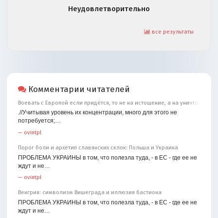
Неудовлетворительно
все результаты
Комментарии читателей
Воевать с Европой если придётся, то не на истощение, а на уничтожение
.//Учитывая уровень их концентрации, много для этого не
потребуется;…
—
ovintpl
Порог боли и архетип славянских склок: Польша и Украина
ПРОБЛЕМА УКРАИНЫ в том, что полезла туда, - в ЕС - где ее не
ждут и не…
—
ovintpl
Венгрия: символизм Вишеграда и иллюзия бастиона
ПРОБЛЕМА УКРАИНЫ в том, что полезла туда, - в ЕС - где ее не
ждут и не…