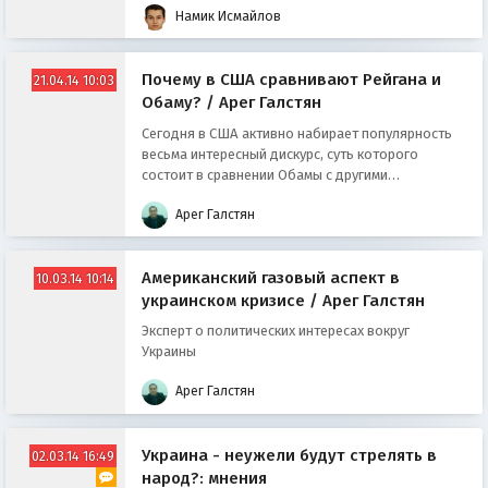
Намик Исмайлов
Почему в США сравнивают Рейгана и
21.04.14 10:03
Обаму? / Арег Галстян
Сегодня в США активно набирает популярность
весьма интересный дискурс, суть которого
состоит в сравнении Обамы с другими
президентами, управлявшими страной в разные
Арег Галстян
времена.
Американский газовый аспект в
10.03.14 10:14
украинском кризисе / Арег Галстян
Эксперт о политических интересах вокруг
Украины
Арег Галстян
Украина - неужели будут стрелять в
02.03.14 16:49
народ?: мнения