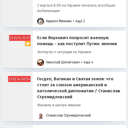
2 марта в 8:00 на Украине началась всеобщая
мобилизация
Кирилл Мямлин
+ ещё 2
Если Янукович попросит военную
21.02.14 15:01
помощь - как поступит Путин: мнения
Эксперты о ситуации на Украине
Николай Шелягович
+ ещё 4
Госдеп, Ватикан и Святая земля: что
21.02.14 00:54
стоит за союзом американской и
католической дипломатии / Станислав
Стремидловский
Израиль в центре мишени
Станислав Стремидловский