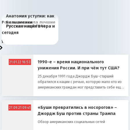
Анатомия уступки: как
Россия потеряла лучшие
Большевики
Июньская жара в
Киевская марионетка
В России назрели
Миграционный пожар
Россия начинает
Россия зимой 1904
Русская нация вчера и
рыбопромысловые
отличаются от «Яблока»
Европе и озоновые
Запада рассказала о
перемены: 15 шагов к
Европы
сбрасывать балласт
года: первые уступки во
сегодня
районы Баренцева
тем, что они -
дыры
«переобувании» хозяев
суверенной экономике
Анкориджа
внутренней политике
моря
победители
1990-е – время национального
21.01.22 16:53
унижения России. И при чём тут США?
25 декабря 1991 года Джордж Буш-старший
обратился к нации с речью, которую мало кто из
американских граждан мог представить себе ещё
несколькими месяцами ранее...
«Буши превратились в носорогов» –
27.09.21 09:41
Джордж Буш против страны Трампа
Обзор американских социальных сетей