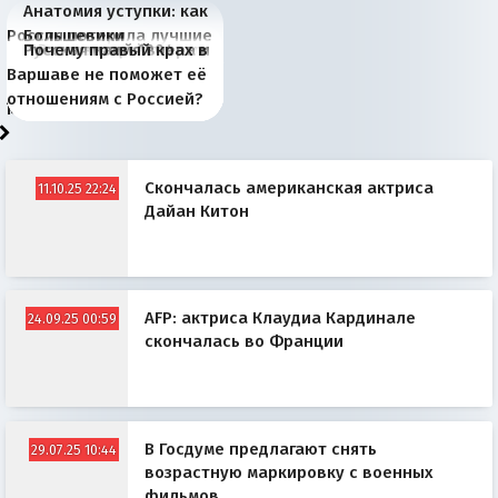
Анатомия уступки: как
Россия потеряла лучшие
Большевики
Киевская марионетка
В России назрели
Миграционный пожар
Россия начинает
Россия зимой 1904
Русская нация вчера и
Почему правый крах в
рыбопромысловые
отличаются от «Яблока»
Запада рассказала о
перемены: 15 шагов к
Европы
сбрасывать балласт
года: первые уступки во
сегодня
Варшаве не поможет её
районы Баренцева
тем, что они -
«переобувании» хозяев
суверенной экономике
Анкориджа
внутренней политике
отношениям с Россией?
моря
победители
Скончалась американская актриса
11.10.25 22:24
Дайан Китон
AFP: актриса Клаудиа Кардинале
24.09.25 00:59
скончалась во Франции
В Госдуме предлагают снять
29.07.25 10:44
возрастную маркировку с военных
фильмов