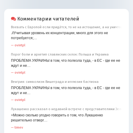
Комментарии читателей
Воевать с Европой если придётся, то не на истощение, а на уничтожение
.//Учитывая уровень их концентрации, много для этого не
потребуется;…
—
ovintpl
Порог боли и архетип славянских склок: Польша и Украина
ПРОБЛЕМА УКРАИНЫ в том, что полезла туда, - в ЕС - где ее не
ждут и не…
—
ovintpl
Венгрия: символизм Вишеграда и иллюзия бастиона
ПРОБЛЕМА УКРАИНЫ в том, что полезла туда, - в ЕС - где ее не
ждут и не…
—
ovintpl
Лукашенко рассказал о недавней встрече с представителями Зеленског
=Можно сколько угодно говорить о том, что Лукашенко
решительно отверг…
—
timev