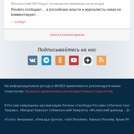
Московский НПЗ будет остановлен минимум на полгода
Reuters сообщает.... а российские власти и журналисты никак не
комментируют…
—
ovintpl
лента комментариев
Подписывайтесь на нас
На информационном ресурсе ИА REX применяются рекомендательные
технологии.
Правила применения рекомендательных технологий
.
В России запрещены организации Легион «Свобода России» («Легион Свобода
Тахрир», «Имарат Кавказ» («Кавказский Эмират»), «Исламский джихад – Дж
«Голос Америки», «Левада-Центр», «Idel.Реалии», Кавказ.Реалии, Крым.Реал