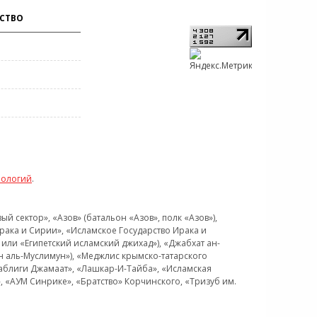
СТВО
нологий
.
 сектор», «Азов» (батальон «Азов», полк «Азов»),
рака и Сирии», «Исламское Государство Ирака и
или «Египетский исламский джихад»), «Джабхат ан-
н аль-Муслимун»), «Меджлис крымско-татарского
Таблиги Джамаат», «Лашкар-И-Тайба», «Исламская
 «АУМ Синрике», «Братство» Корчинского, «Тризуб им.