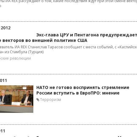
ты ИА REX рассуждают о том, какие последствия ждут при этой смене вект
ю
 2012
Экс-глава ЦРУ и Пентагона предупреждает
е векторов во внешней политике США
ватель ИА REX Станислав Тарасов сообщает с места событий, с «Каспийск
» из Стамбула (Турция)
ские революции
011
НАТО не готово воспринять стремление
России вступить в ЕвроПРО: мнение
Терроризм
011