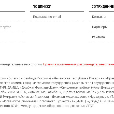
ПОДПИСКИ
СОТРУДНИЧЕ
Подписка по email
Контакты
спертов
Партнёры
Реклама
омендательные технологии.
Правила применения рекомендательных тех
и» («Легион Свобода России»), «Чеченская Республика Ичкерия», «Правый
еская армия» (УПА), «Исламское государство» («Исламское Государство И
 ИГИЛ, ДАИШ), «Джабхат Фатх аш-Шам», «Священная война» («Аль-Джихад» 
аб», «УНА-УНСО», «Движение Талибан», «Братья-мусульмане» («Аль-Ихва
кий Эмират»), «Исламский джихад – Джамаат моджахедов», «Нурджулар», «
», «Исламское движение Восточного Туркестана» (ИДВТ), «Джунд аш-Шам»,
истов» (ОУН), международное общественное движение ЛГБТ.