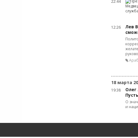
22:44
Лев 
12:26
смож
Полит
коррес
желате
руково
Араб
18 марта 2
Олег
19:38
Пуст
О знач
и наци