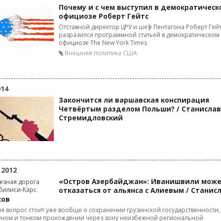
Почему и с чем выступил в демократическ
официозе Роберт Гейтс
Отставной директор ЦРУ и шеф Пентагона Роберт Гей
разразился программной статьей в демократическом
официозе The New York Times
Внешняя политика США
014
Закончится ли варшавская конспирация
Четвёртым разделом Польши? / Станислав
Стремидловский
 2012
«Остров Азербайджан»: Иванишвили мож
отказаться от альянса с Алиевым / Станис
сов
я вопрос стоит уже вообще о сохранении грузинской государственности,
тном и тонком прохождении через зону неизбежной региональной