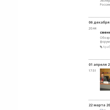
Экспер
Росси
06 декабря
20:44
смен
Обозре
форума
Араб
01 апреля 2
17:51
22 марта 2