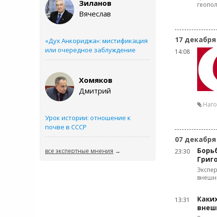
Зиланов
геопо
Вячеслав
17 декабря
«Дух Анкориджа»: мистификация
или очередное заблуждение
14:08
Хомяков
Дмитрий
Наго
Урок истории: отношение к
почве в СССР
07 декабря
Борьб
все экспертные мнения
→
23:30
Григ
Экспер
внешн
Каки
13:31
внеш