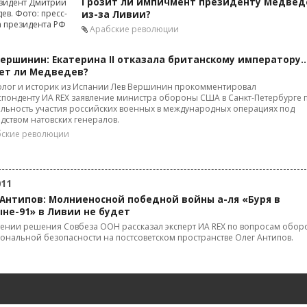
Грозит ли импичмент президенту Медвед
из-за Ливии?
Арабские революции
Вершинин: Екатерина II отказала британскому императору
ет ли Медведев?
олог и историк из Испании Лев Вершинин прокомментировал
понденту ИА REX заявление министра обороны США в Санкт-Петербурге 
льность участия российских военных в международных операциях под
дством натовских генералов.
ские революции
011
 Антипов: Молниеносной победной войны а-ля «Буря в
ыне-91» в Ливии не будет
ении решения Совбеза ООН рассказал эксперт ИА REX по вопросам обо
ональной безопасности на постсоветском пространстве Олег Антипов.