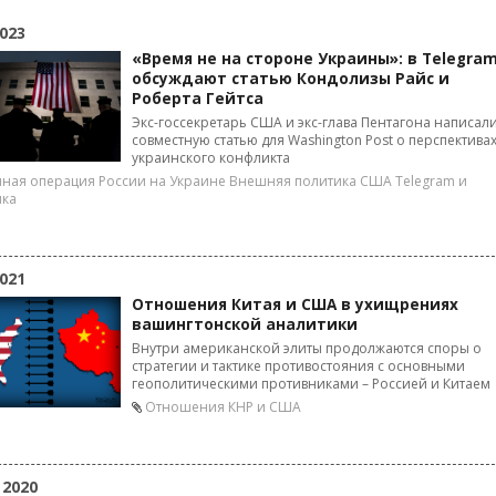
023
«Время не на стороне Украины»: в Telegra
обсуждают статью Кондолизы Райс и
Роберта Гейтса
Экс-госсекретарь США и экс-глава Пентагона написал
совместную статью для Washington Post о перспектива
украинского конфликта
ная операция России на Украине
Внешняя политика США
Telegram и
ика
021
Отношения Китая и США в ухищрениях
вашингтонской аналитики
Внутри американской элиты продолжаются споры о
стратегии и тактике противостояния с основными
геополитическими противниками – Россией и Китаем
Отношения КНР и США
 2020