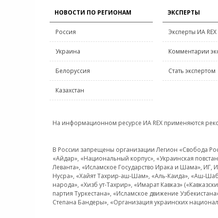
НОВОСТИ ПО РЕГИОНАМ
ЭКСПЕРТЫ
Россия
Эксперты ИА REX
Украина
Комментарии эк
Белоруссия
Стать экспертом
Казахстан
На информационном ресурсе ИА REX применяются рек
В России запрещены организации Легион «Свобода Росси
«Айдар», «Национальный корпус», «Украинская повстанч
Леванта», «Исламское Государство Ирака и Шама», ИГ,
Нусра», «Хайят Тахрир-аш-Шам», «Аль-Каида», «Аш-Шаб
народа», «Хизб ут-Тахрир», «Имарат Кавказ» («Кавказс
партия Туркестана», «Исламское движение Узбекистана
Степана Бандеры», «Организация украинских национал