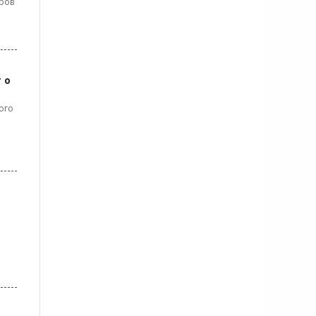
оров
 о
ого