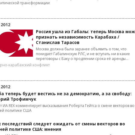
литической трансформации
 2012
Россия ушла из Габалы: теперь Москва мо
признать независимость Карабаха /
Станислав Тарасов
Москва должна была заранее объявить о том, что
покидает Габалинскую РЛС, и не вступать ни в какие
переговоры с Баку о продлении срока её аренды...
рно-карабахский конфликт
 2012
а теперь будет вестись не за демократию, а за свободу:
орий Трофимчук
т ИА REX комментирует высказывания Роберта Гейтса о смене векторов во
ей политике США
х последствий следует ожидать от смены векторов во
ней политике США: мнения