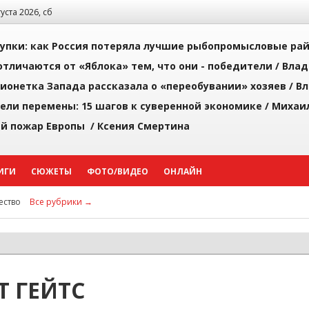
густа 2026, сб
упки: как Россия потеряла лучшие рыбопромысловые ра
тличаются от «Яблока» тем, что они - победители /
Влад
ионетка Запада рассказала о «переобувании» хозяев /
Вл
рели перемены: 15 шагов к суверенной экономике /
Михаи
й пожар Европы /
Ксения Смертина
ИГИ
СЮЖЕТЫ
ФОТО/ВИДЕО
ОНЛАЙН
ство
Все рубрики →
Т ГЕЙТС