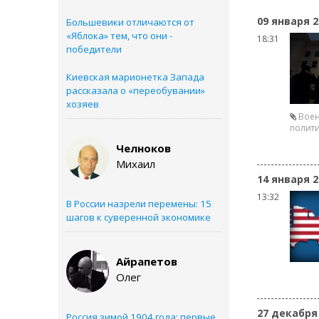
09 января 2
Большевики отличаются от
«Яблока» тем, что они -
18:31
победители
Киевская марионетка Запада
рассказала о «переобувании»
хозяев
Воен
полит
Челноков
Михаил
14 января 2
13:32
В России назрели перемены: 15
шагов к суверенной экономике
Айрапетов
Олег
27 декабря
Россия зимой 1904 года: первые