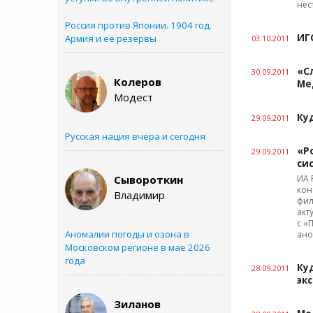
нес
Россия против Японии. 1904 год.
ИГ
Армия и её резервы
03.10.2011
«С
30.09.2011
Колеров
Ме
Модест
Ку
29.09.2011
Русская нация вчера и сегодня
«Р
29.09.2011
си
Сывороткин
ИА 
кон
Владимир
фил
акт
с «
Аномалии погоды и озона в
ано
Московском регионе в мае 2026
года
Ку
28.09.2011
эк
Зиланов