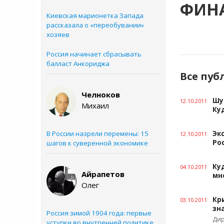
ФИНА
Киевская марионетка Запада
рассказала о «переобувании»
хозяев
Россия начинает сбрасывать
балласт Анкориджа
Все пуб
Челноков
Шу
12.10.2011
Михаил
Ку
В России назрели перемены: 15
Эк
12.10.2011
Ро
шагов к суверенной экономике
Ку
04.10.2011
Айрапетов
мн
Олег
Кр
03.10.2011
зн
Россия зимой 1904 года: первые
Дир
уступки во внутренней политике