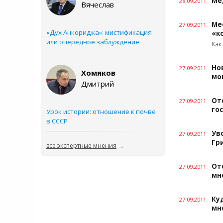
Ме
28.09.2011
Вячеслав
Ме
27.09.2011
«Дух Анкориджа»: мистификация
«к
или очередное заблуждение
Как
Но
27.09.2011
Хомяков
мо
Дмитрий
От
27.09.2011
го
Урок истории: отношение к почве
в СССР
Ув
27.09.2011
Гр
все экспертные мнения
→
От
27.09.2011
мн
Ку
27.09.2011
мн