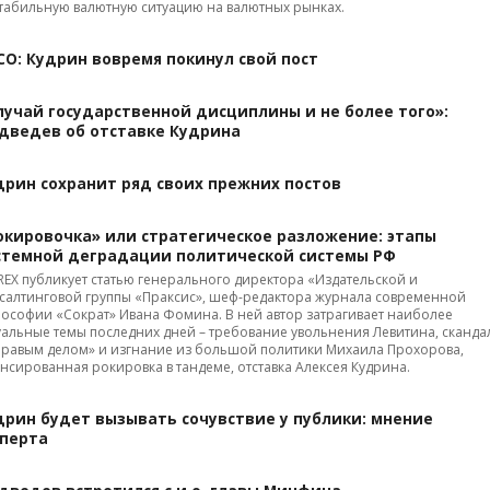
табильную валютную ситуацию на валютных рынках.
СО: Кудрин вовремя покинул свой пост
лучай государственной дисциплины и не более того»:
дведев об отставке Кудрина
дрин сохранит ряд своих прежних постов
окировочка» или стратегическое разложение: этапы
стемной деградации политической системы РФ
REX публикует статью генерального директора «Издательской и
салтинговой группы «Праксис», шеф-редактора журнала современной
ософии «Сократ» Ивана Фомина. В ней автор затрагивает наиболее
уальные темы последних дней – требование увольнения Левитина, сканда
Правым делом» и изгнание из большой политики Михаила Прохорова,
нсированная рокировка в тандеме, отставка Алексея Кудрина.
дрин будет вызывать сочувствие у публики: мнение
сперта