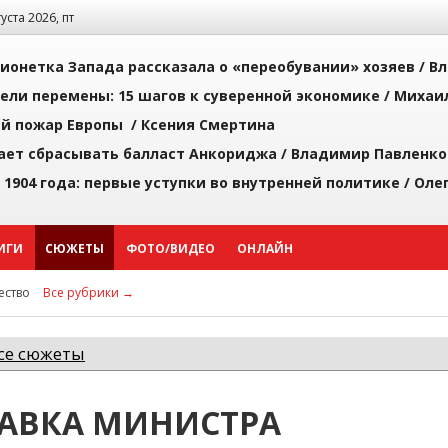
густа 2026, пт
ионетка Запада рассказала о «переобувании» хозяев /
Вл
рели перемены: 15 шагов к суверенной экономике /
Михаи
й пожар Европы /
Ксения Смертина
ает сбрасывать балласт Анкориджа /
Владимир Павленко
 1904 года: первые уступки во внутренней политике /
Оле
ИГИ
СЮЖЕТЫ
ФОТО/ВИДЕО
ОНЛАЙН
ство
Все рубрики →
се сюжеты
АВКА МИНИСТРА