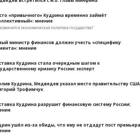
дведев встретился с и.о. главы Минфина
сто «привычного» Кудрина временно займёт
оллективный»: мнение
 изменится экономическая политика государства?
вый министр финансов должен учесть «специфику
мента»: мнение
ставка Кудрина стала очередным шагом к
сударственному кризису России: эксперт
олив Кудрина, Медведев указал место правительству США
игорий Трофимчук
ставка Кудрина разрушит финансовую систему России:
ение
дрин ушёл из-за обиды, что ему не отдадут пост премьера
ение