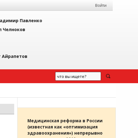
Войти
адимир Павленко
л Челноков
г Айрапетов
Медицинская реформа в России
(известная как «оптимизация
здравоохранения») непрерывно