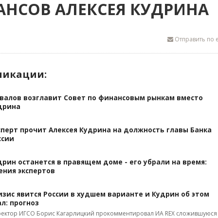
НСОВ АЛЕКСЕЯ КУДРИНА
Отправить по e
ликации:
валов возглавит Совет по финансовым рынкам вместо
дрина
сперт прочит Алексея Кудрина на должность главы Банка
ссии
дрин останется в правящем доме - его убрали на время:
ения экспертов
изис явится России в худшем варианте и Кудрин об этом
ал: прогноз
ектор ИГСО Борис Кагарлицкий прокомментировал ИА REX сложившуюся