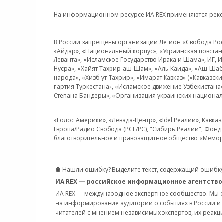
На информационном ресурсе ИА REX применяются рек
В России запрещены организации Легион «Свобода Росси
«Айдар», «Национальный корпус», «Украинская повстанч
Леванта», «Исламское Государство Ирака и Шама», ИГ,
Нусра», «Хайят Тахрир-аш-Шам», «Аль-Каида», «Аш-Шаб
народа», «Хизб ут-Тахрир», «Имарат Кавказ» («Кавказс
партия Туркестана», «Исламское движение Узбекистана
Степана Бандеры», «Организация украинских национал
«Голос Америки», «Левада-Центр», «Idel.Реалии», Кавка
Европа/Радио Свобода (PCE/PC), "Сибирь.Реалии", Фонд 
благотворительное и правозащитное общество «Мемор
Нашли ошибку? Выделите текст, содержащий ошибку
ИА REX — российское информационное агентство
ИА REX — международное экспертное сообщество. Мы
на информирование аудитории о событиях в России и
читателей с мнением независимых экспертов, их реакци