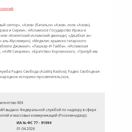
нологий
.
 сектор», «Азов» (батальон «Азов», полк «Азов»),
рака и Сирии», «Исламское Государство Ирака и
или «Египетский исламский джихад»), «Джабхат ан-
н аль-Муслимун»), «Меджлис крымско-татарского
Таблиги Джамаат», «Лашкар-И-Тайба», «Исламская
 «АУМ Синрике», «Братство» Корчинского, «Тризуб им.
ужба Радио Свобода (Azatliq Radiosi), Радио Свободная
ждународное историко-просветительское,
гентство REX
СМИ выдано Федеральной службой по надзору в сфере
огий и массовых коммуникаций (Роскомнадзор).
ИА № ФС 77 - 91094
01.04.2026