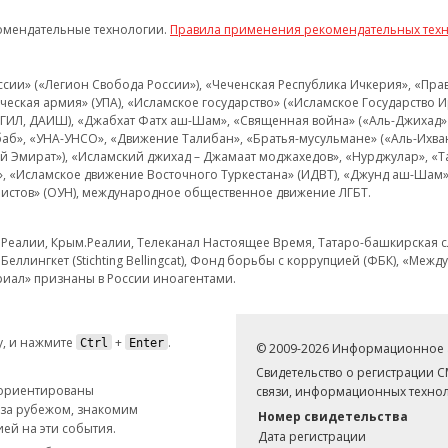
омендательные технологии.
Правила применения рекомендательных тех
и» («Легион Свобода России»), «Чеченская Республика Ичкерия», «Правый
еская армия» (УПА), «Исламское государство» («Исламское Государство И
 ИГИЛ, ДАИШ), «Джабхат Фатх аш-Шам», «Священная война» («Аль-Джихад» 
аб», «УНА-УНСО», «Движение Талибан», «Братья-мусульмане» («Аль-Ихва
кий Эмират»), «Исламский джихад – Джамаат моджахедов», «Нурджулар», «
», «Исламское движение Восточного Туркестана» (ИДВТ), «Джунд аш-Шам»,
истов» (ОУН), международное общественное движение ЛГБТ.
з.Реалии, Крым.Реалии, Телеканал Настоящее Время, Татаро-башкирская сл
Беллингкет (Stichting Bellingcat), Фонд борьбы с коррупцией (ФБК), «Ме
иал» признаны в России иноагентами.
, и нажмите
+
.
Ctrl
Enter
© 2009-2026 Информационное а
Свидетельство о регистрации 
 ориентированы
связи, информационных технол
 за рубежом, знакомим
Номер свидетельства
ей на эти события.
Дата регистрации