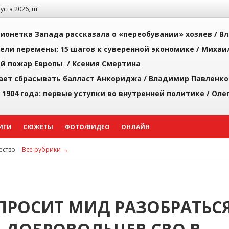
густа 2026, пт
ионетка Запада рассказала о «переобувании» хозяев /
Вл
рели перемены: 15 шагов к суверенной экономике /
Михаи
й пожар Европы /
Ксения Смертина
ает сбрасывать балласт Анкориджа /
Владимир Павленко
 1904 года: первые уступки во внутренней политике /
Оле
ИГИ
СЮЖЕТЫ
ФОТО/ВИДЕО
ОНЛАЙН
ство
Все рубрики →
ПРОСИТ МИД РАЗОБРАТЬС