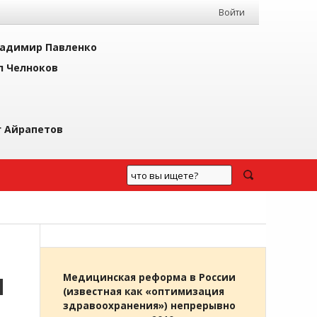
Войти
адимир Павленко
л Челноков
г Айрапетов
Я
Медицинская реформа в России
(известная как «оптимизация
здравоохранения») непрерывно