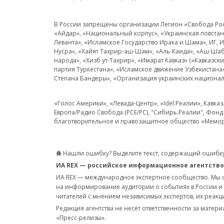
В России запрещены организации Легион «Свобода Росси
«Айдар», «Национальный корпус», «Украинская повстанч
Леванта», «Исламское Государство Ирака и Шама», ИГ,
Нусра», «Хайят Тахрир-аш-Шам», «Аль-Каида», «Аш-Шаб
народа», «Хизб ут-Тахрир», «Имарат Кавказ» («Кавказс
партия Туркестана», «Исламское движение Узбекистана
Степана Бандеры», «Организация украинских национал
«Голос Америки», «Левада-Центр», «Idel.Реалии», Кавка
Европа/Радио Свобода (PCE/PC), "Сибирь.Реалии", Фонд 
благотворительное и правозащитное общество «Мемор
Нашли ошибку? Выделите текст, содержащий ошибку
ИА REX — российское информационное агентство
ИА REX — международное экспертное сообщество. Мы
на информирование аудитории о событиях в России и
читателей с мнением независимых экспертов, их реакци
Редакция агентства не несёт ответственности за матер
«Пресс-релизы».