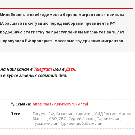
 Минобороны о необходимости беречь мигрантов от призыва
США расшатать ситуацию перед выборами президента РФ
 подробную статистку по преступлениям мигрантов за 10 лет
енпрокурора РФ проверить массовые задержания мигрантов
на наш канал в
Telegram
или в
Дзен
.
а в курсе главных событий дня.
Ссылка:
https://iarex.ru/news/97879.html
Теги:
Госдума РФ
,
Казахстан
,
Киргизия
,
МИД России
,
Михаил
Матвеев
,
СВО
,
СВО
,
Сергей Лавров
,
Таджикистан
,
Туркменистан
,
Туркмения
,
Узбекистан