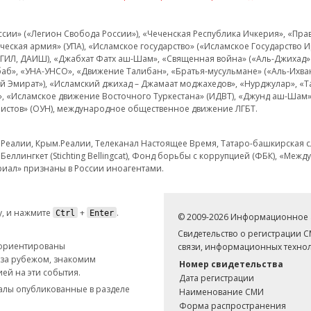
и» («Легион Свобода России»), «Чеченская Республика Ичкерия», «Правый
еская армия» (УПА), «Исламское государство» («Исламское Государство И
 ИГИЛ, ДАИШ), «Джабхат Фатх аш-Шам», «Священная война» («Аль-Джихад» 
аб», «УНА-УНСО», «Движение Талибан», «Братья-мусульмане» («Аль-Ихва
кий Эмират»), «Исламский джихад – Джамаат моджахедов», «Нурджулар», «
», «Исламское движение Восточного Туркестана» (ИДВТ), «Джунд аш-Шам»,
истов» (ОУН), международное общественное движение ЛГБТ.
з.Реалии, Крым.Реалии, Телеканал Настоящее Время, Татаро-башкирская сл
Беллингкет (Stichting Bellingcat), Фонд борьбы с коррупцией (ФБК), «Ме
иал» признаны в России иноагентами.
, и нажмите
+
.
Ctrl
Enter
© 2009-2026 Информационное а
Свидетельство о регистрации 
 ориентированы
связи, информационных технол
 за рубежом, знакомим
Номер свидетельства
ей на эти события.
Дата регистрации
иалы опубликованные в разделе
Наименование СМИ
Форма распространения