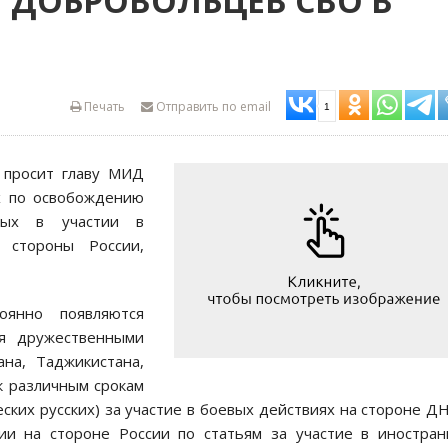
 ДОБРОВОЛЬЦЕВ СВО В
Печать
Отправить по email
1
просит главу МИД
 по освобождению
ных в участии в
 стороны России,
оянно появляются
ся дружественными
ана, Таджикистана,
к различным срокам
ских русских) за участие в боевых действиях на стороне Д
и на стороне России по статьям за участие в иностра