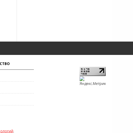
СТВО
нологий
.