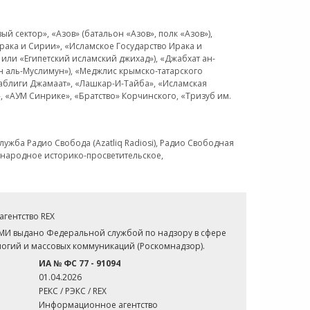
 сектор», «Азов» (батальон «Азов», полк «Азов»),
рака и Сирии», «Исламское Государство Ирака и
или «Египетский исламский джихад»), «Джабхат ан-
н аль-Муслимун»), «Меджлис крымско-татарского
Таблиги Джамаат», «Лашкар-И-Тайба», «Исламская
 «АУМ Синрике», «Братство» Корчинского, «Тризуб им.
ужба Радио Свобода (Azatliq Radiosi), Радио Свободная
ждународное историко-просветительское,
гентство REX
СМИ выдано Федеральной службой по надзору в сфере
огий и массовых коммуникаций (Роскомнадзор).
ИА № ФС 77 - 91094
01.04.2026
РЕКС / РЭКС / REX
Информационное агентство