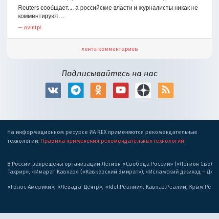
Reuters сообщает.... а российские власти и журналисты никак не
комментируют…
—
ovintpl
лента комментариев
Подписывайтесь на нас
На информационном ресурсе ИА REX применяются рекомендательные
технологии.
Правила применения рекомендательных технологий
.
В России запрещены организации Легион «Свобода России» («Легион Свобода
Тахрир», «Имарат Кавказ» («Кавказский Эмират»), «Исламский джихад – Дж
«Голос Америки», «Левада-Центр», «Idel.Реалии», Кавказ.Реалии, Крым.Реал