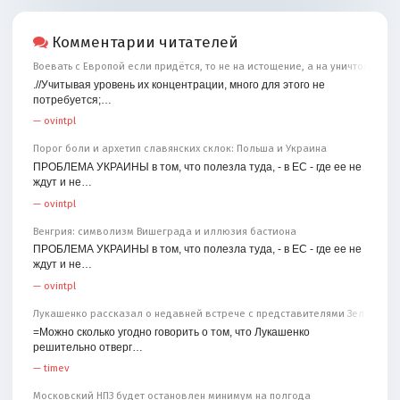
Комментарии читателей
Воевать с Европой если придётся, то не на истощение, а на уничтожение
.//Учитывая уровень их концентрации, много для этого не
потребуется;…
—
ovintpl
Порог боли и архетип славянских склок: Польша и Украина
ПРОБЛЕМА УКРАИНЫ в том, что полезла туда, - в ЕС - где ее не
ждут и не…
—
ovintpl
Венгрия: символизм Вишеграда и иллюзия бастиона
ПРОБЛЕМА УКРАИНЫ в том, что полезла туда, - в ЕС - где ее не
ждут и не…
—
ovintpl
Лукашенко рассказал о недавней встрече с представителями Зеленског
=Можно сколько угодно говорить о том, что Лукашенко
решительно отверг…
—
timev
Московский НПЗ будет остановлен минимум на полгода