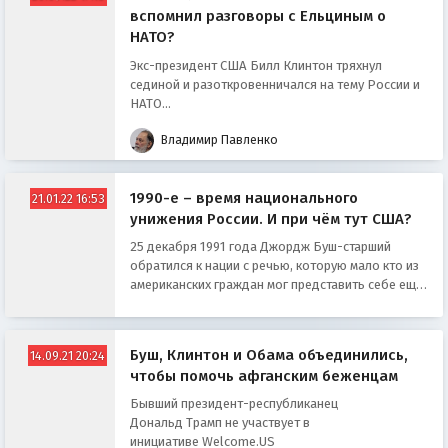
вспомнил разговоры с Ельциным о
НАТО?
Экс-президент США Билл Клинтон тряхнул
сединой и разоткровенничался на тему России и
НАТО...
Владимир Павленко
1990-е – время национального
21.01.22 16:53
унижения России. И при чём тут США?
25 декабря 1991 года Джордж Буш-старший
обратился к нации с речью, которую мало кто из
американских граждан мог представить себе ещё
несколькими месяцами ранее...
Буш, Клинтон и Обама объединились,
14.09.21 20:24
чтобы помочь афганским беженцам
Бывший президент-республиканец
Дональд Трамп не участвует в
инициативе Welcome.US