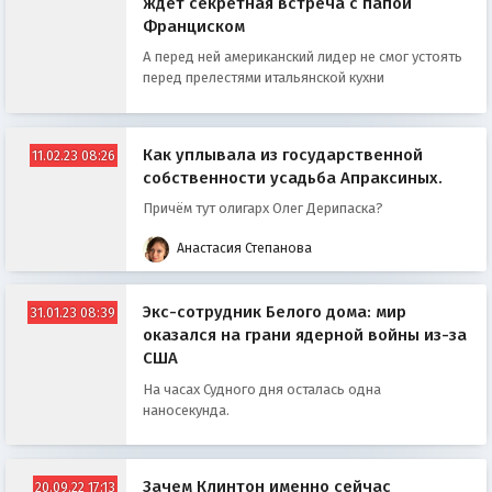
ждет секретная встреча с папой
Франциском
А перед ней американский лидер не смог устоять
перед прелестями итальянской кухни
Как уплывала из государственной
11.02.23 08:26
собственности усадьба Апраксиных.
Причём тут олигарх Олег Дерипаска?
Анастасия Степанова
Экс-сотрудник Белого дома: мир
31.01.23 08:39
оказался на грани ядерной войны из-за
США
На часах Судного дня осталась одна
наносекунда.
Зачем Клинтон именно сейчас
20.09.22 17:13