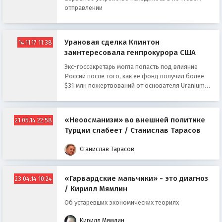
отправлении
Урановая сделка Клинтон
14.11.17 11:38
заинтересовала генпрокурора США
Экс-госсекретарь могла попасть под влияние
России после того, как ее фонд получил более
$31 млн пожертвований от основателя Uranium
One Фрэнка Джустры
«Неоосманизм» во внешней политике
21.05.14 22:58
Турции слабеет / Станислав Тарасов
Станислав Тарасов
«Гарвардские мальчики» - это диагноз
23.04.14 10:24
/ Кирилл Мямлин
Об устаревших экономических теориях
Кирилл Мямлин