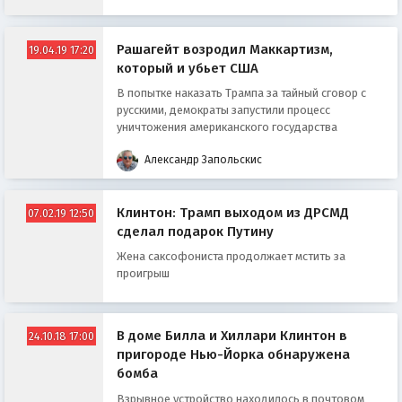
Рашагейт возродил Маккартизм,
19.04.19 17:20
который и убьет США
В попытке наказать Трампа за тайный сговор с
русскими, демократы запустили процесс
уничтожения американского государства
Александр Запольскис
Клинтон: Трамп выходом из ДРСМД
07.02.19 12:50
сделал подарок Путину
Жена саксофониста продолжает мстить за
проигрыш
В доме Билла и Хиллари Клинтон в
24.10.18 17:00
пригороде Нью-Йорка обнаружена
бомба
Взрывное устройство находилось в почтовом