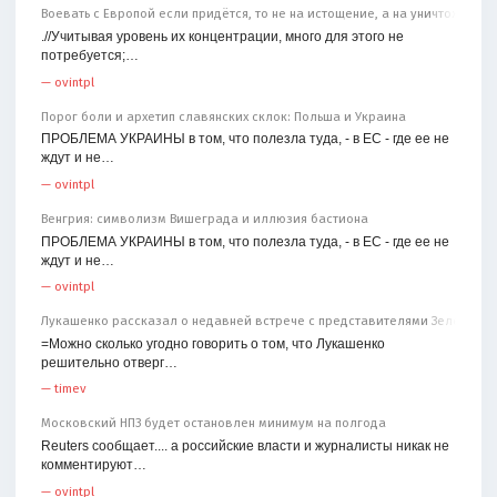
Воевать с Европой если придётся, то не на истощение, а на уничтожение
.//Учитывая уровень их концентрации, много для этого не
потребуется;…
—
ovintpl
Порог боли и архетип славянских склок: Польша и Украина
ПРОБЛЕМА УКРАИНЫ в том, что полезла туда, - в ЕС - где ее не
ждут и не…
—
ovintpl
Венгрия: символизм Вишеграда и иллюзия бастиона
ПРОБЛЕМА УКРАИНЫ в том, что полезла туда, - в ЕС - где ее не
ждут и не…
—
ovintpl
Лукашенко рассказал о недавней встрече с представителями Зеленског
=Можно сколько угодно говорить о том, что Лукашенко
решительно отверг…
—
timev
Московский НПЗ будет остановлен минимум на полгода
Reuters сообщает.... а российские власти и журналисты никак не
комментируют…
—
ovintpl