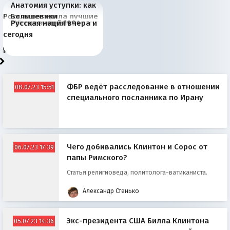
Анатомия уступки: как
Россия потеряла лучшие
Большевики
Июньская жара в
Киевская марионетка
В России назрели
Миграционный пожар
Россия начинает
Россия зимой 1904
Русская нация вчера и
рыбопромысловые
отличаются от «Яблока»
Европе и озоновые
Запада рассказала о
перемены: 15 шагов к
Европы
сбрасывать балласт
года: первые уступки во
сегодня
районы Баренцева
тем, что они -
дыры
«переобувании» хозяев
суверенной экономике
Анкориджа
внутренней политике
моря
победители
ФБР ведёт расследование в отношении
08.07.23 15:51
специального посланника по Ирану
Чего добивались Клинтон и Сорос от
06.07.23 17:39
папы Римского?
Статья религиоведа, политолога-ватиканиста.
Александр Стенько
Экс-президента США Билла Клинтона
05.07.23 14:36