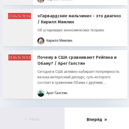
«Гарвардские мальчики» - это диагноз
23.04.14 10:24
/ Кирилл Мямлин
Об устаревших экономических теориях
Кирилл Мямлин
Почему в США сравнивают Рейгана и
21.04.14 10:03
Обаму? / Арег Галстян
Сегодня в США активно набирает популярность
весьма интересный дискурс, суть которого
состоит в сравнении Обамы с другими
президентами, управлявшими страной в разные
Арег Галстян
времена.
Назад
Вперёд