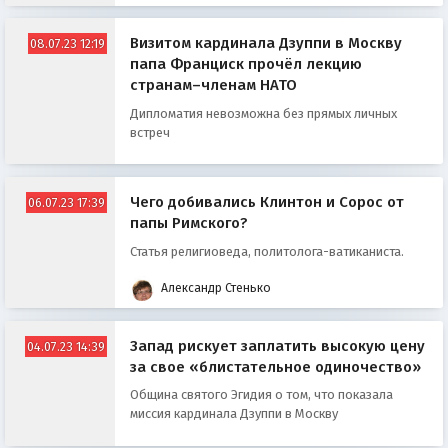
Визитом кардинала Дзуппи в Москву
08.07.23 12:19
папа Франциск прочёл лекцию
странам–членам НАТО
Дипломатия невозможна без прямых личных
встреч
Чего добивались Клинтон и Сорос от
06.07.23 17:39
папы Римского?
Статья религиоведа, политолога-ватиканиста.
Александр Стенько
Запад рискует заплатить высокую цену
04.07.23 14:39
за свое «блистательное одиночество»
Община святого Эгидия о том, что показала
миссия кардинала Дзуппи в Москву