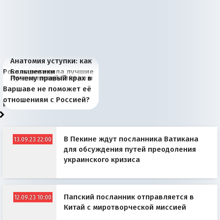
Анатомия уступки: как
Россия потеряла лучшие
Большевики
Киевская марионетка
В России назрели
Миграционный пожар
Россия начинает
Россия зимой 1904
Русская нация вчера и
Почему правый крах в
рыбопромысловые
отличаются от «Яблока»
Запада рассказала о
перемены: 15 шагов к
Европы
сбрасывать балласт
года: первые уступки во
сегодня
Варшаве не поможет её
районы Баренцева
тем, что они -
«переобувании» хозяев
суверенной экономике
Анкориджа
внутренней политике
отношениям с Россией?
моря
победители
В Пекине ждут посланника Ватикана
13.09.23 22:00
для обсуждения путей преодоления
украинского кризиса
Папский посланник отправляется в
12.09.23 10:00
Китай с миротворческой миссией