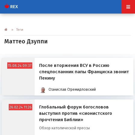
REX
» Теги
Маттео Дзуппи
После вторжения ВСУ в Россию
15.08.24 09:37
спецпосланник папы Франциска звонит
Пекину
Станислав Стремидловский
Глобальный форум богословов
26.02.24 11:26
выступил против «сионистского
прочтения Библии»
Обзор католической прессы