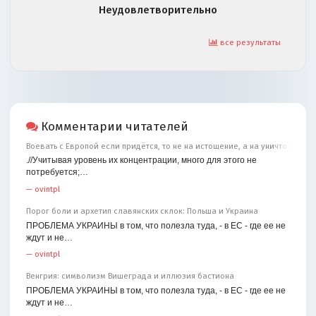
Неудовлетворительно
все результаты
Комментарии читателей
Воевать с Европой если придётся, то не на истощение, а на уничтожение
.//Учитывая уровень их концентрации, много для этого не
потребуется;…
—
ovintpl
Порог боли и архетип славянских склок: Польша и Украина
ПРОБЛЕМА УКРАИНЫ в том, что полезла туда, - в ЕС - где ее не
ждут и не…
—
ovintpl
Венгрия: символизм Вишеграда и иллюзия бастиона
ПРОБЛЕМА УКРАИНЫ в том, что полезла туда, - в ЕС - где ее не
ждут и не…