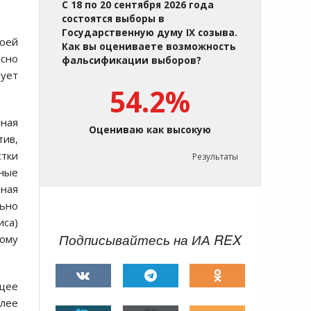
С 18 по 20 сентября 2026 года
состоятся выборы в
Государственную думу IX созыва.
воей
Как вы оцениваете возможность
асно
фальсификации выборов?
рует
54.2%
ная
Оцениваю как высокую
тив,
стки
Результаты
чные
рная
льно
иса)
Подписывайтесь на ИА REX
ому
щее
лее