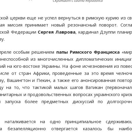
Скриншот с сайта Repubblica
ской церкви еще не успел вернуться в римскую курию из с
кая миссия принимает новый резонансный поворот. Согл
йской Федерации
Сергея Лаврова
, кардинал Дзуппи плани
ву.
 апреле особым решением
папы Римского Франциска
«мир
знеспособной из многочисленных дипломатических инициа
й на юго-востоке Украины. На фоне исчезновения из пове
исле от стран Африки, проведенные за это время челно
ву, Вашингтон и Пекин, а также его анонсированная повто
у на то, что тактикой малых шагов Ватикан (первонача
нитарных и продовольственных вопросах украинского криз
я запуска более предметных дискуссий по долгосрочн
з наталкивается на одно принципиальное сдерживаю
кана безапелляционно отвергается казалось бы наибо