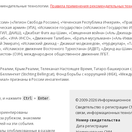
омендательные технологии.
Правила применения рекомендательных тех
и» («Легион Свобода России»), «Чеченская Республика Ичкерия», «Правый
еская армия» (УПА), «Исламское государство» («Исламское Государство И
 ИГИЛ, ДАИШ), «Джабхат Фатх аш-Шам», «Священная война» («Аль-Джихад» 
аб», «УНА-УНСО», «Движение Талибан», «Братья-мусульмане» («Аль-Ихва
кий Эмират»), «Исламский джихад – Джамаат моджахедов», «Нурджулар», «
», «Исламское движение Восточного Туркестана» (ИДВТ), «Джунд аш-Шам»,
истов» (ОУН), международное общественное движение ЛГБТ.
з.Реалии, Крым.Реалии, Телеканал Настоящее Время, Татаро-башкирская сл
Беллингкет (Stichting Bellingcat), Фонд борьбы с коррупцией (ФБК), «Ме
иал» признаны в России иноагентами.
, и нажмите
+
.
Ctrl
Enter
© 2009-2026 Информационное а
Свидетельство о регистрации 
 ориентированы
связи, информационных технол
 за рубежом, знакомим
Номер свидетельства
ей на эти события.
Дата регистрации
иалы опубликованные в разделе
Наименование СМИ