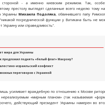
а стороной - а именно киевским режимом. Так, особе
ятому престолу выглядят сделанные всего неделю тому н
та Украины
Михаила Подоляка
, обвинившего папу Римско
 "никакой посреднической функции у Ватикана быть не мо
т Украину или справедливость".
ет мира для Украины
ск предложил поднять «белый флаг» Макрону?
палестино-израильский конфликт
зможных переговоров с Украиной
 лишь усиливает враждебную по отношению к Москве ритор
 нереализуемым «мирным планом» (так называемая «фор
 прочего, действующий президент Украины намерен во вт