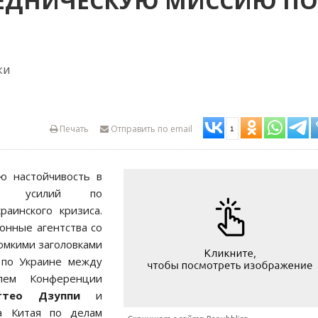
ЕДНИЧЕСКУЮ МИССИЮ ПО
ки
Печать
Отправить по email
1
ю настойчивость в
ских усилий по
раинского кризиса.
онные агентства со
ромкими заголовками
 по Украине между
елем Конференции
ттео Дзуппи
и
ва Китая по делам