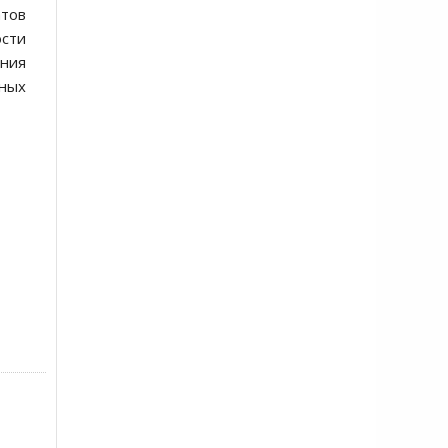
атов
сти
ения
рных