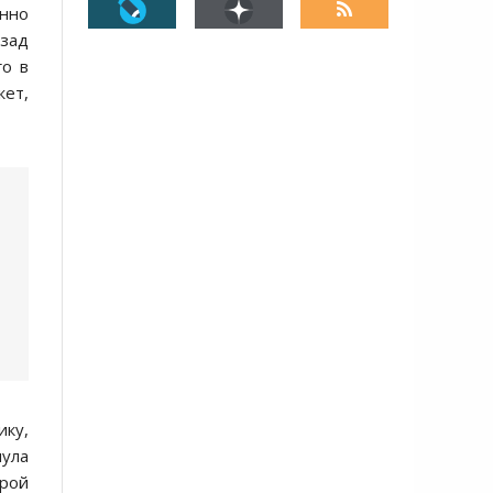
нно
азад
го в
жет,
ику,
мула
орой