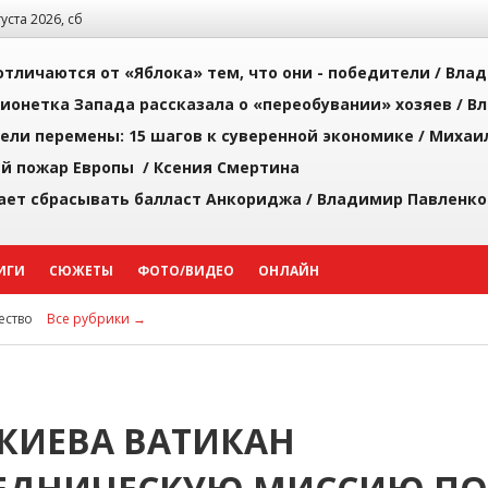
густа 2026, сб
тличаются от «Яблока» тем, что они - победители /
Влад
ионетка Запада рассказала о «переобувании» хозяев /
Вл
рели перемены: 15 шагов к суверенной экономике /
Михаи
й пожар Европы /
Ксения Смертина
ает сбрасывать балласт Анкориджа /
Владимир Павленко
ИГИ
СЮЖЕТЫ
ФОТО/ВИДЕО
ОНЛАЙН
ство
Все рубрики →
 КИЕВА ВАТИКАН