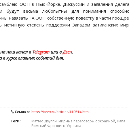
ссамблею ООН в Нью-Йорке. Дискуссии и заявления делег
ии будут весьма любопытны для понимания способно
ины навязать ГА ООН собственную повестку в части поощр
ь истинную степень поддержки Западом ватиканских ми
на наш канал в
Telegram
или в
Дзен
.
а в курсе главных событий дня.
Ссылка:
https://iarex.ru/articles/110514.html
Теги:
Маттео Дзуппи
,
мирные переговоры с Украиной
,
Папа
Римский Франциск
,
Украина