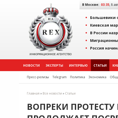
В Москве:
03:35
, 8 ав
Большевики о
Киевская мар
В России наз
Миграционны
Россия начин
НОВОСТИ
ЭКСПЕРТЫ
ИНТЕРВЬЮ
СТАТЬИ
КН
Пресс-релизы
Telegram
Политика
Экономика
Обще
Главная
»
Все новости
»
Статьи
ВОПРЕКИ ПРОТЕСТУ