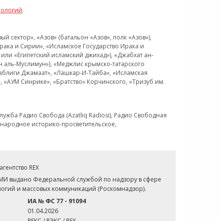
нологий
.
 сектор», «Азов» (батальон «Азов», полк «Азов»),
рака и Сирии», «Исламское Государство Ирака и
или «Египетский исламский джихад»), «Джабхат ан-
н аль-Муслимун»), «Меджлис крымско-татарского
Таблиги Джамаат», «Лашкар-И-Тайба», «Исламская
 «АУМ Синрике», «Братство» Корчинского, «Тризуб им.
ужба Радио Свобода (Azatliq Radiosi), Радио Свободная
ждународное историко-просветительское,
гентство REX
СМИ выдано Федеральной службой по надзору в сфере
огий и массовых коммуникаций (Роскомнадзор).
ИА № ФС 77 - 91094
01.04.2026
РЕКС / РЭКС / REX