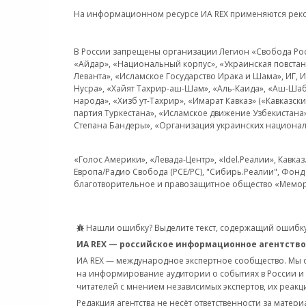
На информационном ресурсе ИА REX применяются рек
В России запрещены организации Легион «Свобода Росси
«Айдар», «Национальный корпус», «Украинская повстанч
Леванта», «Исламское Государство Ирака и Шама», ИГ,
Нусра», «Хайят Тахрир-аш-Шам», «Аль-Каида», «Аш-Шаб
народа», «Хизб ут-Тахрир», «Имарат Кавказ» («Кавказс
партия Туркестана», «Исламское движение Узбекистана
Степана Бандеры», «Организация украинских национал
«Голос Америки», «Левада-Центр», «Idel.Реалии», Кавка
Европа/Радио Свобода (PCE/PC), "Сибирь.Реалии", Фонд 
благотворительное и правозащитное общество «Мемор
Нашли ошибку? Выделите текст, содержащий ошибку
ИА REX — российское информационное агентство
ИА REX — международное экспертное сообщество. Мы
на информирование аудитории о событиях в России и
читателей с мнением независимых экспертов, их реакци
Редакция агентства не несёт ответственности за матер