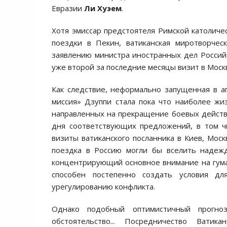
Евразии
Ли Хуэем
.
Хотя эмиссар предстоятеля Римской католиче
поездки в Пекин, ватиканская миротворчес
заявлению министра иностранных дел Росси
уже второй за последние месяцы визит в Моск
Как следствие, неформально запущенная в
миссия» Дзуппи стала пока что наиболее жи
направленных на прекращение боевых действи
дня соответствующих предложений, в том ч
визиты ватиканского посланника в Киев, Моск
поездка в Россию могли бы вселить надежд
концентрирующий основное внимание на гума
способен постепенно создать условия дл
урегулированию конфликта.
Однако подобный оптимистичный прогно
обстоятельство... Посредничество Вати