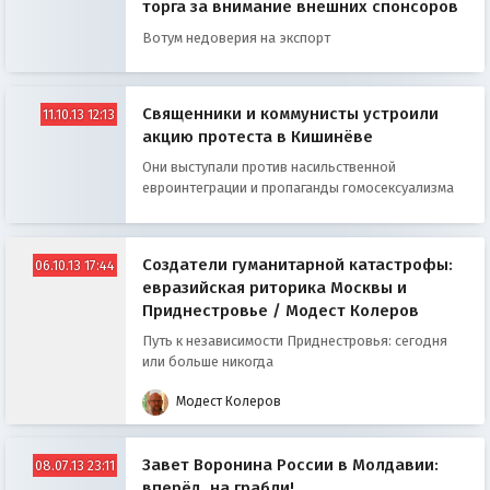
торга за внимание внешних спонсоров
Вотум недоверия на экспорт
Священники и коммунисты устроили
11.10.13 12:13
акцию протеста в Кишинёве
Они выступали против насильственной
евроинтеграции и пропаганды гомосексуализма
Создатели гуманитарной катастрофы:
06.10.13 17:44
евразийская риторика Москвы и
Приднестровье / Модест Колеров
Путь к независимости Приднестровья: сегодня
или больше никогда
Модест Колеров
Завет Воронина России в Молдавии:
08.07.13 23:11
вперёд, на грабли!