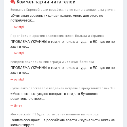
Комментарии читателей
Воевать с Европой если придётся, то не на истощение, а на уничтожение
.//Учитывая уровень их концентрации, много для этого не
потребуется;…
—
ovintpl
Порог боли и архетип славянских склок: Польша и Украина
ПРОБЛЕМА УКРАИНЫ в том, что полезла туда, - в ЕС - где ее не
ждут и не…
—
ovintpl
Венгрия: символизм Вишеграда и иллюзия бастиона
ПРОБЛЕМА УКРАИНЫ в том, что полезла туда, - в ЕС - где ее не
ждут и не…
—
ovintpl
Лукашенко рассказал о недавней встрече с представителями Зеленског
=Можно сколько угодно говорить о том, что Лукашенко
решительно отверг…
—
timev
Московский НПЗ будет остановлен минимум на полгода
Reuters сообщает.... а российские власти и журналисты никак не
комментируют…