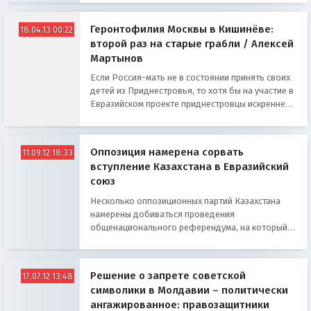
Геронтофилия Москвы в Кишинёве:
18.04.13 00:22
второй раз на старые грабли / Алексей
Мартынов
Если Россия-мать не в состоянии принять своих
детей из Приднестровья, то хотя бы на участие в
Евразийском проекте приднестровцы искренне
рассчитывают
Оппозиция намерена сорвать
11.09.12 18:33
вступление Казахстана в Евразийский
союз
Несколько оппозиционных партий Казахстана
намерены добиваться проведения
общенационального референдума, на который
будут вынесены вопросы о неучастии республики
в Евразийском союзе.
Решение о запрете советской
17.07.12 13:48
символики в Молдавии – политически
ангажированное: правозащитники