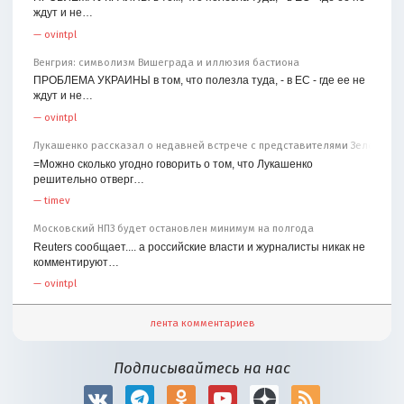
ждут и не…
—
ovintpl
Венгрия: символизм Вишеграда и иллюзия бастиона
ПРОБЛЕМА УКРАИНЫ в том, что полезла туда, - в ЕС - где ее не
ждут и не…
—
ovintpl
Лукашенко рассказал о недавней встрече с представителями Зеленског
=Можно сколько угодно говорить о том, что Лукашенко
решительно отверг…
—
timev
Московский НПЗ будет остановлен минимум на полгода
Reuters сообщает.... а российские власти и журналисты никак не
комментируют…
—
ovintpl
лента комментариев
Подписывайтесь на нас