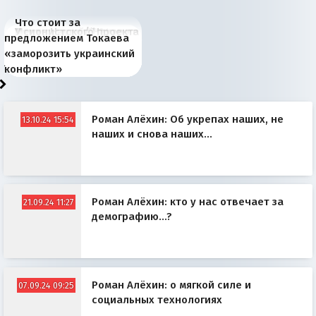
Что стоит за
В России назрели
Миграционный пожар
Россия начинает
Россия зимой 1904
Русская нация вчера и
Почему правый крах в
Место Науру / Науэро в
У сионистского проекта
предложением Токаева
перемены: 15 шагов к
Европы
сбрасывать балласт
года: первые уступки во
сегодня
Варшаве не поможет её
современной истории
появилось украинское
«заморозить украинский
суверенной экономике
Анкориджа
внутренней политике
отношениям с Россией?
Южной Осетии
измерение
конфликт»
Роман Алёхин: Об укрепах наших, не
13.10.24 15:54
наших и снова наших...
Роман Алёхин: кто у нас отвечает за
21.09.24 11:27
демографию...?
Роман Алёхин: о мягкой силе и
07.09.24 09:25
социальных технологиях