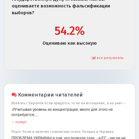
оцениваете возможность фальсификации
выборов?
54.2%
Оцениваю как высокую
все результаты
Комментарии читателей
Воевать с Европой если придётся, то не на истощение, а на уничтожение
.//Учитывая уровень их концентрации, много для этого не
потребуется;…
—
ovintpl
Порог боли и архетип славянских склок: Польша и Украина
ПРОБЛЕМА УКРАИНЫ в том, что полезла туда, - в ЕС - где ее не