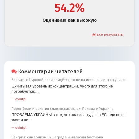
54.2%
Оцениваю как высокую
все результаты
Комментарии читателей
Воевать с Европой если придётся, то не на истощение, а на уничтожение
.//Учитывая уровень их концентрации, много для этого не
потребуется;…
—
ovintpl
Порог боли и архетип славянских склок: Польша и Украина
ПРОБЛЕМА УКРАИНЫ в том, что полезла туда, - в ЕС - где ее не
ждут и не…
—
ovintpl
Венгрия: символизм Вишеграда и иллюзия бастиона