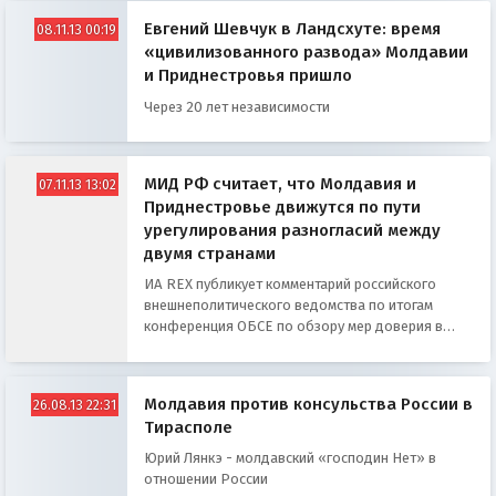
Евгений Шевчук в Ландсхуте: время
08.11.13 00:19
«цивилизованного развода» Молдавии
и Приднестровья пришло
Через 20 лет независимости
МИД РФ считает, что Молдавия и
07.11.13 13:02
Приднестровье движутся по пути
урегулирования разногласий между
двумя странами
ИА REX публикует комментарий российского
внешнеполитического ведомства по итогам
конференция ОБСЕ по обзору мер доверия в
приднестровском урегулировании
Молдавия против консульства России в
26.08.13 22:31
Тирасполе
Юрий Лянкэ - молдавский «господин Нет» в
отношении России