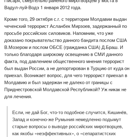
Писаря, смертельно раненого миротворцем у моста в
Вадул-луй-Водэ 1 января 2012 года.
Кроме того, 29 октября с.г. с территории Молдавии выдан
чеченский террорист Асланбек Мирзоев, задержанный по
просьбе российских силовиков. Напомним, что уже
доказано покрывательство данного бандита послом США
В.Мозером и послом ОБСЕ (гражданка США) Д.Браш. И
только благодаря широкому освещению в СМИ данного
факта, под давлением общественного мнения террорист
был выдан России, а не депортирован в Турцию от куда он
приехал. Возникает вопрос, для чего террорист приехал в
Молдавию и был задержан не далеко от границы с
Приднестровской Молдавской Республикой? Уж никак не
для лечения.
Если, не дай Бог, что-то подобное случится, Кишинёв,
Запад и конечно-же Румыния немедленно подымут
старые вопросы о выводе российских миротворцев,
как якобы «неэффективных», о «сепаратистских