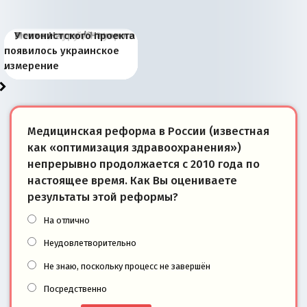
Киевская марионетка
В России назрели
Миграционный пожар
Россия начинает
Россия зимой 1904
Русская нация вчера и
Почему правый крах в
Место Науру / Науэро в
У сионистского проекта
Запада рассказала о
перемены: 15 шагов к
Европы
сбрасывать балласт
года: первые уступки во
сегодня
Варшаве не поможет её
современной истории
появилось украинское
«переобувании» хозяев
суверенной экономике
Анкориджа
внутренней политике
отношениям с Россией?
Южной Осетии
измерение
Медицинская реформа в России (известная
как «оптимизация здравоохранения»)
непрерывно продолжается с 2010 года по
настоящее время. Как Вы оцениваете
результаты этой реформы?
На отлично
Неудовлетворительно
Не знаю, поскольку процесс не завершён
Посредственно