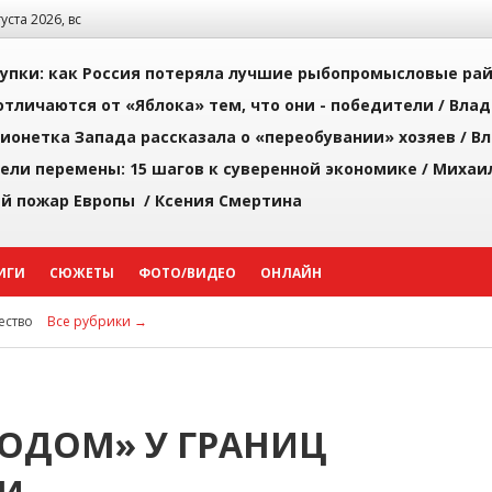
густа 2026, вс
упки: как Россия потеряла лучшие рыбопромысловые ра
тличаются от «Яблока» тем, что они - победители /
Влад
ионетка Запада рассказала о «переобувании» хозяев /
Вл
рели перемены: 15 шагов к суверенной экономике /
Михаи
й пожар Европы /
Ксения Смертина
ИГИ
СЮЖЕТЫ
ФОТО/ВИДЕО
ОНЛАЙН
ство
Все рубрики →
ОДОМ» У ГРАНИЦ