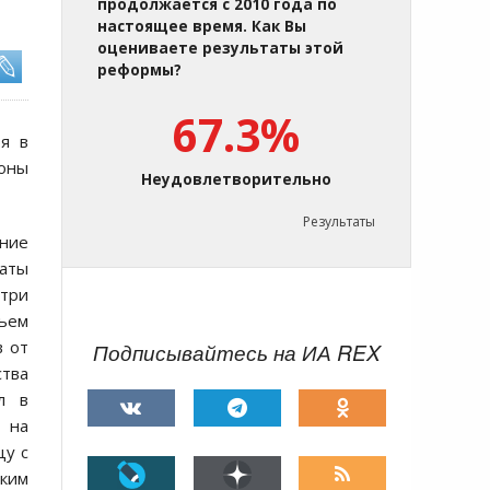
продолжается с 2010 года по
настоящее время. Как Вы
оцениваете результаты этой
реформы?
67.3%
я в
зоны
Неудовлетворительно
Результаты
ание
таты
утри
вьем
в от
Подписывайтесь на ИА REX
ства
л в
 на
цу с
аким