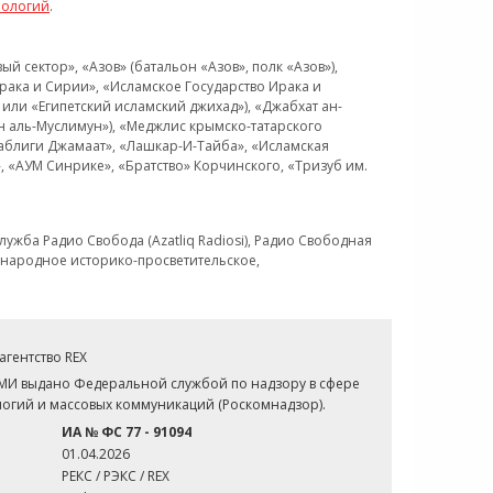
нологий
.
 сектор», «Азов» (батальон «Азов», полк «Азов»),
рака и Сирии», «Исламское Государство Ирака и
или «Египетский исламский джихад»), «Джабхат ан-
н аль-Муслимун»), «Меджлис крымско-татарского
Таблиги Джамаат», «Лашкар-И-Тайба», «Исламская
 «АУМ Синрике», «Братство» Корчинского, «Тризуб им.
ужба Радио Свобода (Azatliq Radiosi), Радио Свободная
ждународное историко-просветительское,
гентство REX
СМИ выдано Федеральной службой по надзору в сфере
огий и массовых коммуникаций (Роскомнадзор).
ИА № ФС 77 - 91094
01.04.2026
РЕКС / РЭКС / REX