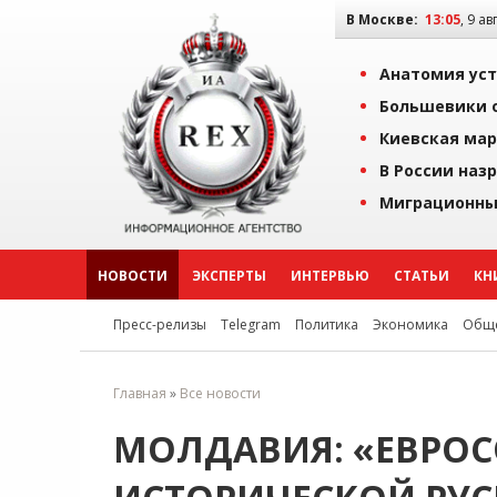
В Москве:
13:05
, 9 ав
Анатомия уст
Большевики о
Киевская мар
В России наз
Миграционны
НОВОСТИ
ЭКСПЕРТЫ
ИНТЕРВЬЮ
СТАТЬИ
КН
Пресс-релизы
Telegram
Политика
Экономика
Обще
Главная
»
Все новости
МОЛДАВИЯ: «ЕВРОС