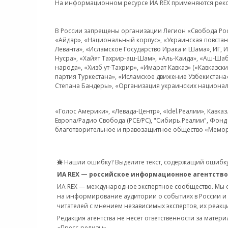
На информационном ресурсе ИА REX применяются рек
В России запрещены организации Легион «Свобода Росси
«Айдар», «Национальный корпус», «Украинская повстанч
Леванта», «Исламское Государство Ирака и Шама», ИГ,
Нусра», «Хайят Тахрир-аш-Шам», «Аль-Каида», «Аш-Шаб
народа», «Хизб ут-Тахрир», «Имарат Кавказ» («Кавказс
партия Туркестана», «Исламское движение Узбекистана
Степана Бандеры», «Организация украинских национал
«Голос Америки», «Левада-Центр», «Idel.Реалии», Кавка
Европа/Радио Свобода (PCE/PC), "Сибирь.Реалии", Фонд 
благотворительное и правозащитное общество «Мемор
Нашли ошибку? Выделите текст, содержащий ошибку
ИА REX — российское информационное агентство
ИА REX — международное экспертное сообщество. Мы
на информирование аудитории о событиях в России и
читателей с мнением независимых экспертов, их реакци
Редакция агентства не несёт ответственности за матер
«Пресс-релизы».