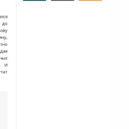
лся
а до
кову
ину,
ютно
адая
ных
. И
утат