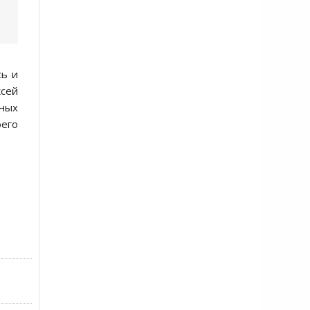
сь и
ксей
ных
оего