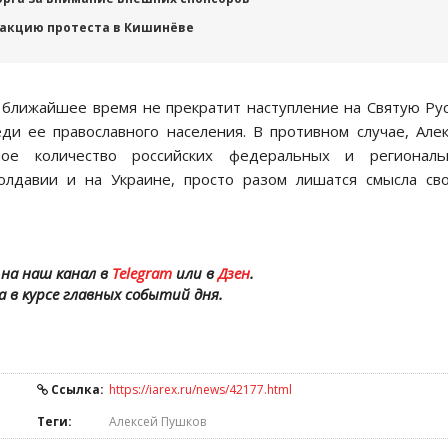
акцию протеста в Кишинёве
 ближайшее время не прекратит наступление на Святую Ру
ди ее православного населения. В противном случае, Але
е количество российских федеральных и региональ
олдавии и на Украине, просто разом лишатся смысла св
на наш канал в
Telegram
или в
Дзен
.
а в курсе главных событий дня.
Ссылка:
https://iarex.ru/news/42177.html
Теги:
Алексей Пушков