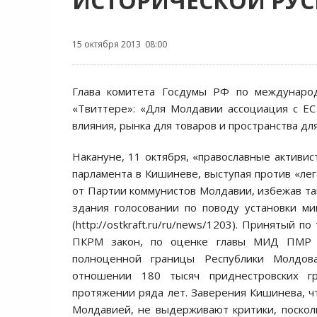
ИСТОРИЧЕСКОЙ РУ
15 октября 2013 08:00
Глава комитета Госдумы РФ по междунар
«Твиттере»: «Для Молдавии ассоциация с Е
влияния, рынка для товаров и пространства дл
Накануне, 11 октября, «православные активис
парламента в Кишиневе, выступая против «ле
от Партии коммунистов Молдавии, избежав так
здания голосовании по поводу установки м
(http://ostkraft.ru/ru/news/1203). Принятый 
ПКРМ закон, по оценке главы МИД ПМ
полноценной границы Республики Молдов
отношении 180 тысяч приднестровских г
протяжении ряда лет. Заверения Кишинева, ч
Молдавией, не выдерживают критики, посколь