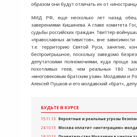
образом они будут отличать их от «иностранц
МИД РФ, еще несколько лет назад обеща
заверениями Кишинева. А главе комитета Г
судьбы российских граждан. Твиттер-войнушк
«православных активистов», вне зависимости
т.е. территорию Святой Руси, занятие, ко
беспроигрышное, поскольку заведомо безрез
депутатскими полномочиями, куда проще з
похотливых геев, чем реальных 180 тыс
«многовековым братским узам» Молдавии и Рос
Алексей Пушков и его молдавский «брат», деп
БУДЬТЕ В КУРСЕ
15.11.13
Вероятные и реальные угрозы безопа
24.10.13
Москва оплатит «интеграцию» молда
19.10.13
Правительство Молдавии в центре т