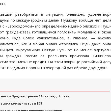
ев».
вший разобраться в ситуации, очевидно, удовлетвори
осдумы по международным делам Пушкову вообще нет дел
а с «Евросодомом» (по определению идейно близких к Пуш
 от гражданства), готовящимся поглотить Молдавию и Укра
нечно, куда более увлекательное, а, главное, — абсол
ультатное, как и любая онлайн-стрелялка. Ведь даже обл
ащищать виртуальную Святую Русь от не менее виртуаль
яч граждан России от реального произвола Кишинева
сии это никак не вредит. На этом поприще российский деп
утат Владимир Воронин в очередной раз обрели друг друга.
сности Приднестровья / Александр Новик
вских коммунистов в ЕС?
орга за внимание внешних спонсоров