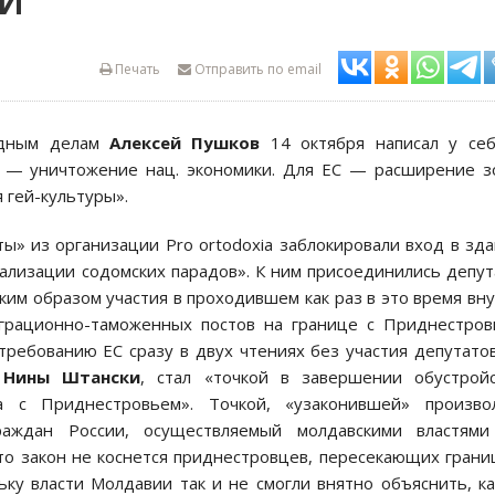
СИ
Печать
Отправить по email
одным делам
Алексей Пушков
14 октября написал у себ
С — уничтожение нац. экономики. Для ЕС — расширение 
я гей-культуры».
ты» из организации Pro ortodoxia заблокировали вход в зд
гализации содомских парадов». К ним присоединились депу
им образом участия в проходившем как раз в это время вн
играционно-таможенных постов на границе с Приднестро
по требованию ЕС сразу в двух чтениях без участия депутато
Р
Нины Штански
, стал «точкой в завершении обустрой
а с Приднестровьем». Точкой, «узаконившей» произво
раждан России, осуществляемый молдавскими властями
то закон не коснется приднестровцев, пересекающих грани
ку власти Молдавии так и не смогли внятно объяснить, к