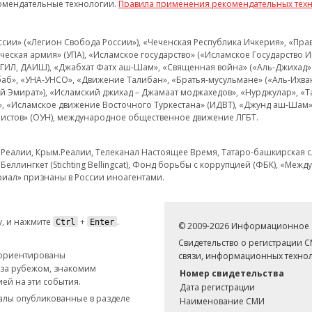
омендательные технологии.
Правила применения рекомендательных тех
и» («Легион Свобода России»), «Чеченская Республика Ичкерия», «Правый
еская армия» (УПА), «Исламское государство» («Исламское Государство И
 ИГИЛ, ДАИШ), «Джабхат Фатх аш-Шам», «Священная война» («Аль-Джихад» 
аб», «УНА-УНСО», «Движение Талибан», «Братья-мусульмане» («Аль-Ихва
кий Эмират»), «Исламский джихад – Джамаат моджахедов», «Нурджулар», «
», «Исламское движение Восточного Туркестана» (ИДВТ), «Джунд аш-Шам»,
истов» (ОУН), международное общественное движение ЛГБТ.
з.Реалии, Крым.Реалии, Телеканал Настоящее Время, Татаро-башкирская сл
Беллингкет (Stichting Bellingcat), Фонд борьбы с коррупцией (ФБК), «Ме
иал» признаны в России иноагентами.
, и нажмите
+
.
Ctrl
Enter
© 2009-2026 Информационное а
Свидетельство о регистрации 
 ориентированы
связи, информационных технол
 за рубежом, знакомим
Номер свидетельства
ей на эти события.
Дата регистрации
иалы опубликованные в разделе
Наименование СМИ