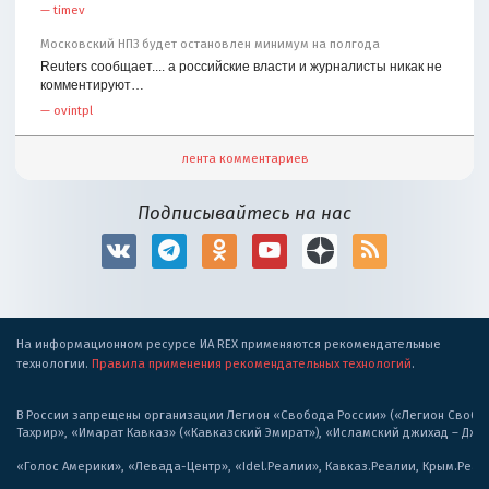
—
timev
Московский НПЗ будет остановлен минимум на полгода
Reuters сообщает.... а российские власти и журналисты никак не
комментируют…
—
ovintpl
лента комментариев
Подписывайтесь на нас
На информационном ресурсе ИА REX применяются рекомендательные
технологии.
Правила применения рекомендательных технологий
.
В России запрещены организации Легион «Свобода России» («Легион Свобода
Тахрир», «Имарат Кавказ» («Кавказский Эмират»), «Исламский джихад – Дж
«Голос Америки», «Левада-Центр», «Idel.Реалии», Кавказ.Реалии, Крым.Реал