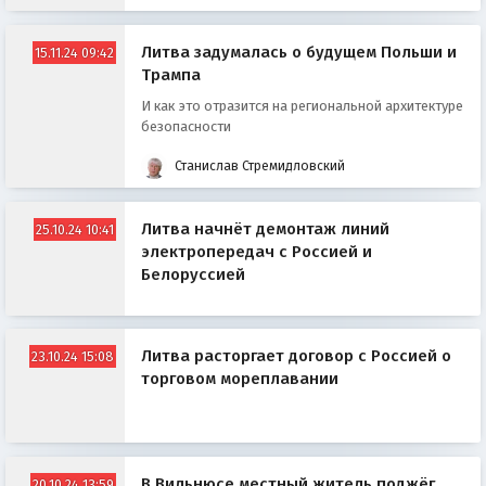
Литва задумалась о будущем Польши и
15.11.24 09:42
Трампа
И как это отразится на региональной архитектуре
безопасности
Станислав Стремидловский
Литва начнёт демонтаж линий
25.10.24 10:41
электропередач с Россией и
Белоруссией
Литва расторгает договор с Россией о
23.10.24 15:08
торговом мореплавании
В Вильнюсе местный житель поджёг
20.10.24 13:59