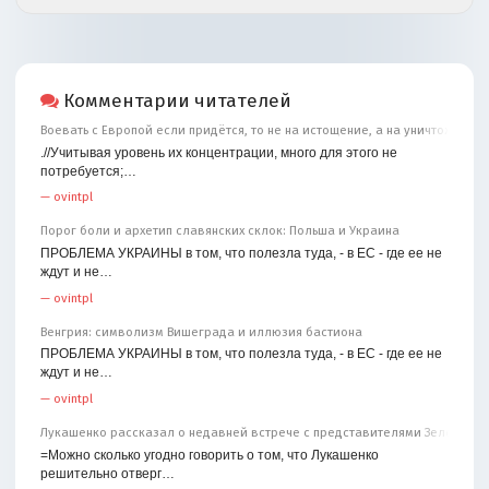
Комментарии читателей
Воевать с Европой если придётся, то не на истощение, а на уничтожение
.//Учитывая уровень их концентрации, много для этого не
потребуется;…
—
ovintpl
Порог боли и архетип славянских склок: Польша и Украина
ПРОБЛЕМА УКРАИНЫ в том, что полезла туда, - в ЕС - где ее не
ждут и не…
—
ovintpl
Венгрия: символизм Вишеграда и иллюзия бастиона
ПРОБЛЕМА УКРАИНЫ в том, что полезла туда, - в ЕС - где ее не
ждут и не…
—
ovintpl
Лукашенко рассказал о недавней встрече с представителями Зеленског
=Можно сколько угодно говорить о том, что Лукашенко
решительно отверг…