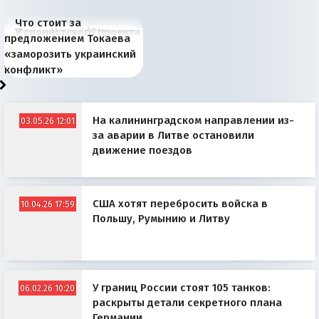
Что стоит за
В России назрели
Миграционный пожар
Россия начинает
Россия зимой 1904
Русская нация вчера и
Почему правый крах в
Место Науру / Науэро в
У сионистского проекта
предложением Токаева
перемены: 15 шагов к
Европы
сбрасывать балласт
года: первые уступки во
сегодня
Варшаве не поможет её
современной истории
появилось украинское
«заморозить украинский
суверенной экономике
Анкориджа
внутренней политике
отношениям с Россией?
Южной Осетии
измерение
конфликт»
На калининградском направлении из-
03.05.26 12:01
за аварии в Литве остановили
движение поездов
США хотят перебросить войска в
10.04.26 17:59
Польшу, Румынию и Литву
У границ России стоят 105 танков:
06.02.26 10:20
раскрыты детали секретного плана
Германии