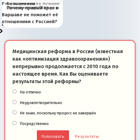
Россия потеряла лучшие
Большевики
Киевская марионетка
В России назрели
Миграционный пожар
Россия начинает
Россия зимой 1904
Русская нация вчера и
Почему правый крах в
рыбопромысловые
отличаются от «Яблока»
Запада рассказала о
перемены: 15 шагов к
Европы
сбрасывать балласт
года: первые уступки во
сегодня
Варшаве не поможет её
районы Баренцева
тем, что они -
«переобувании» хозяев
суверенной экономике
Анкориджа
внутренней политике
отношениям с Россией?
моря
победители
Медицинская реформа в России (известная
как «оптимизация здравоохранения»)
непрерывно продолжается с 2010 года по
настоящее время. Как Вы оцениваете
результаты этой реформы?
На отлично
Неудовлетворительно
Не знаю, поскольку процесс не завершён
Посредственно
Результаты