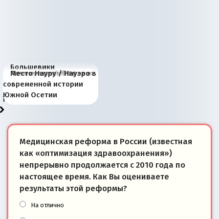
Большевики
Киевская марионетка
В России назрели
Миграционный пожар
Россия начинает
Россия зимой 1904
Русская нация вчера и
Почему правый крах в
Место Науру / Науэро в
отличаются от «Яблока»
Запада рассказала о
перемены: 15 шагов к
Европы
сбрасывать балласт
года: первые уступки во
сегодня
Варшаве не поможет её
современной истории
тем, что они -
«переобувании» хозяев
суверенной экономике
Анкориджа
внутренней политике
отношениям с Россией?
Южной Осетии
победители
Медицинская реформа в России (известная
как «оптимизация здравоохранения»)
непрерывно продолжается с 2010 года по
настоящее время. Как Вы оцениваете
результаты этой реформы?
На отлично