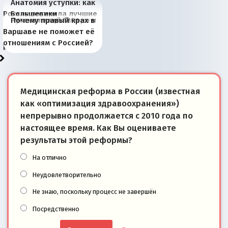
Анатомия уступки: как
Россия потеряла лучшие
Большевики
Киевская марионетка
В России назрели
Миграционный пожар
Россия начинает
Россия зимой 1904
Русская нация вчера и
Почему правый крах в
рыбопромысловые
отличаются от «Яблока»
Запада рассказала о
перемены: 15 шагов к
Европы
сбрасывать балласт
года: первые уступки во
сегодня
Варшаве не поможет её
районы Баренцева
тем, что они -
«переобувании» хозяев
суверенной экономике
Анкориджа
внутренней политике
отношениям с Россией?
моря
победители
Медицинская реформа в России (известная
как «оптимизация здравоохранения»)
непрерывно продолжается с 2010 года по
настоящее время. Как Вы оцениваете
результаты этой реформы?
На отлично
Неудовлетворительно
Не знаю, поскольку процесс не завершён
Посредственно