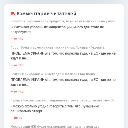
Комментарии читателей
Воевать с Европой если придётся, то не на истощение, а на уничтожение
.//Учитывая уровень их концентрации, много для этого не
потребуется;…
—
ovintpl
Порог боли и архетип славянских склок: Польша и Украина
ПРОБЛЕМА УКРАИНЫ в том, что полезла туда, - в ЕС - где ее не
ждут и не…
—
ovintpl
Венгрия: символизм Вишеграда и иллюзия бастиона
ПРОБЛЕМА УКРАИНЫ в том, что полезла туда, - в ЕС - где ее не
ждут и не…
—
ovintpl
Лукашенко рассказал о недавней встрече с представителями Зеленског
=Можно сколько угодно говорить о том, что Лукашенко
решительно отверг…
—
timev
Московский НПЗ будет остановлен минимум на полгода