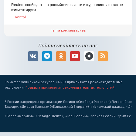
Reuters сообщает.... а российские власти и журналисты никак не
комментируют…
—
ovintpl
лента комментариев
Подписывайтесь на нас
На информационном ресурсе ИА REX применяются рекомендательные
технологии.
Правила применения рекомендательных технологий
.
В России запрещены организации Легион «Свобода России» («Легион Свобода
Тахрир», «Имарат Кавказ» («Кавказский Эмират»), «Исламский джихад – Дж
«Голос Америки», «Левада-Центр», «Idel.Реалии», Кавказ.Реалии, Крым.Реал