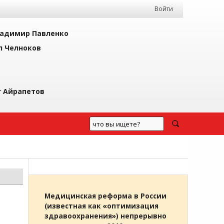
Войти
адимир Павленко
л Челноков
г Айрапетов
Медицинская реформа в России
(известная как «оптимизация
здравоохранения») непрерывно