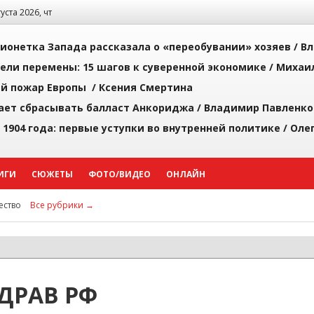
густа 2026, чт
ионетка Запада рассказала о «переобувании» хозяев /
Вл
рели перемены: 15 шагов к суверенной экономике /
Михаи
й пожар Европы /
Ксения Смертина
ает сбрасывать балласт Анкориджа /
Владимир Павленко
 1904 года: первые уступки во внутренней политике /
Оле
ИГИ
СЮЖЕТЫ
ФОТО/ВИДЕО
ОНЛАЙН
ство
Все рубрики →
ДРАВ РФ