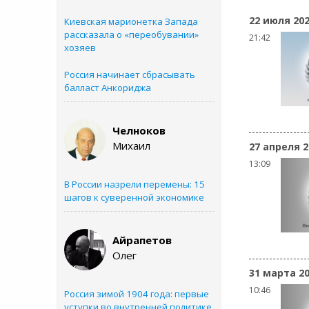
22 июля 20
Киевская марионетка Запада
рассказала о «переобувании»
21:42
хозяев
Россия начинает сбрасывать
балласт Анкориджа
Челноков
Михаил
27 апреля 2
13:09
В России назрели перемены: 15
шагов к суверенной экономике
Айрапетов
Олег
31 марта 2
10:46
Россия зимой 1904 года: первые
уступки во внутренней политике