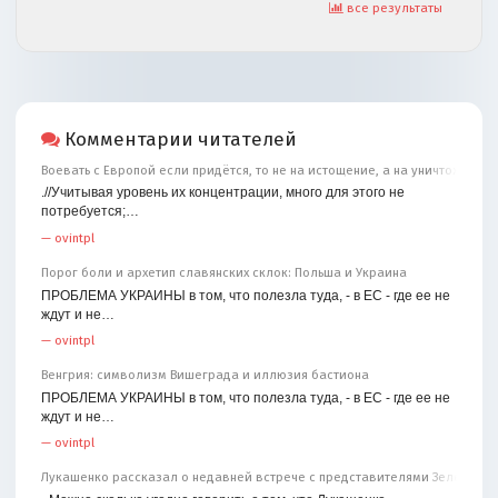
все результаты
Комментарии читателей
Воевать с Европой если придётся, то не на истощение, а на уничтожение
.//Учитывая уровень их концентрации, много для этого не
потребуется;…
—
ovintpl
Порог боли и архетип славянских склок: Польша и Украина
ПРОБЛЕМА УКРАИНЫ в том, что полезла туда, - в ЕС - где ее не
ждут и не…
—
ovintpl
Венгрия: символизм Вишеграда и иллюзия бастиона
ПРОБЛЕМА УКРАИНЫ в том, что полезла туда, - в ЕС - где ее не
ждут и не…
—
ovintpl
Лукашенко рассказал о недавней встрече с представителями Зеленског