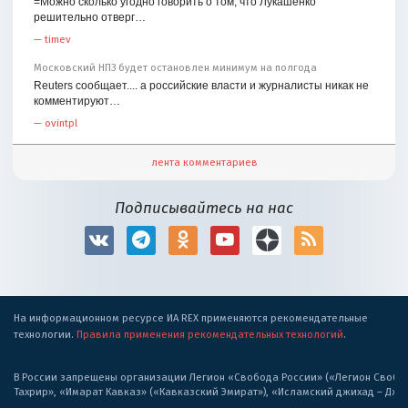
=Можно сколько угодно говорить о том, что Лукашенко
решительно отверг…
—
timev
Московский НПЗ будет остановлен минимум на полгода
Reuters сообщает.... а российские власти и журналисты никак не
комментируют…
—
ovintpl
лента комментариев
Подписывайтесь на нас
На информационном ресурсе ИА REX применяются рекомендательные
технологии.
Правила применения рекомендательных технологий
.
В России запрещены организации Легион «Свобода России» («Легион Свобода
Тахрир», «Имарат Кавказ» («Кавказский Эмират»), «Исламский джихад – Дж