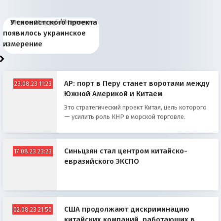
Киевская марионетка
В России назрели
Миграционный пожар
Россия начинает
Россия зимой 1904
Русская нация вчера и
Почему правый крах в
Место Науру / Науэро в
У сионистского проекта
Запада рассказала о
перемены: 15 шагов к
Европы
сбрасывать балласт
года: первые уступки во
сегодня
Варшаве не поможет её
современной истории
появилось украинское
«переобувании» хозяев
суверенной экономике
Анкориджа
внутренней политике
отношениям с Россией?
Южной Осетии
измерение
AP: порт в Перу станет воротами между
23.08.23 11:23
Южной Америкой и Китаем
Это стратегический проект Китая, цель которого
— усилить роль КНР в морской торговле.
Синьцзян стал центром китайско-
17.08.23 23:23
евразийского ЭКСПО
США продолжают дискриминацию
02.08.23 21:50
китайских компаний, работающих в