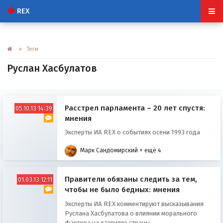
REX
» Теги
Руслан Хасбулатов
Расстрел парламента – 20 лет спустя:
05.10.13 14:39
мнения
Эксперты ИА REX о событиях осени 1993 года
Марк Сандомирский
+ ещё 4
Правители обязаны следить за тем,
01.03.13 12:11
чтобы не было бедных: мнения
Эксперты ИА REX комментируют высказывания
Руслана Хасбулатова о влиянии морального
фактора на развитие страны