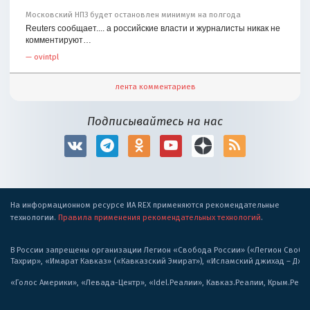
Московский НПЗ будет остановлен минимум на полгода
Reuters сообщает.... а российские власти и журналисты никак не
комментируют…
—
ovintpl
лента комментариев
Подписывайтесь на нас
На информационном ресурсе ИА REX применяются рекомендательные
технологии.
Правила применения рекомендательных технологий
.
В России запрещены организации Легион «Свобода России» («Легион Свобода
Тахрир», «Имарат Кавказ» («Кавказский Эмират»), «Исламский джихад – Дж
«Голос Америки», «Левада-Центр», «Idel.Реалии», Кавказ.Реалии, Крым.Реал