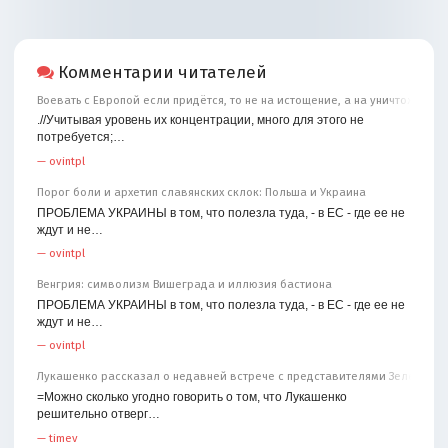
Комментарии читателей
Воевать с Европой если придётся, то не на истощение, а на уничтожение
.//Учитывая уровень их концентрации, много для этого не
потребуется;…
—
ovintpl
Порог боли и архетип славянских склок: Польша и Украина
ПРОБЛЕМА УКРАИНЫ в том, что полезла туда, - в ЕС - где ее не
ждут и не…
—
ovintpl
Венгрия: символизм Вишеграда и иллюзия бастиона
ПРОБЛЕМА УКРАИНЫ в том, что полезла туда, - в ЕС - где ее не
ждут и не…
—
ovintpl
Лукашенко рассказал о недавней встрече с представителями Зеленског
=Можно сколько угодно говорить о том, что Лукашенко
решительно отверг…
—
timev