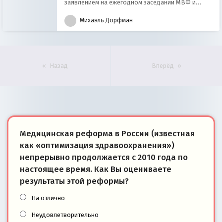
заявлением на ежегодном заседании МВФ и
Всемирного банка 3 апреля 2011 года в
Михаэль Дорфман
Вашингтоне. Он сказал, что основополагающие
принципы западной экономики, заложенные в
«Вашингтонском консенсусе», оказались
нежизнеспособны. Что об этом думают эксперты
- в материале ИА REX,
Назад
Вперёд
Медицинская реформа в России (известная
как «оптимизация здравоохранения»)
непрерывно продолжается с 2010 года по
настоящее время. Как Вы оцениваете
результаты этой реформы?
На отлично
Неудовлетворительно