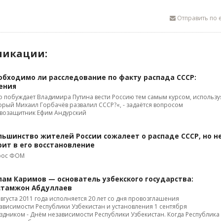
Отправить по e
ликации:
обходимо ли расследование по факту распада СССР:
ения
о побуждает Владимира Путина вести Россию тем самым курсом, использу
орый Михаил Горбачёв развалил СССР?«, - задаётся вопросом
возащитник Ефим Андурский
льшинство жителей России сожалеет о распаде СССР, но н
рит в его восстановление
рос ФОМ
лам Каримов — основатель узбекского государства:
стамжон Абдуллаев
августа 2011 года исполняется 20 лет со дня провозглашения
ависимости Республики Узбекистан и установления 1 сентября
здником - Днём независимости Республики Узбекистан. Когда Республика