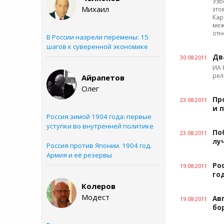
Узб
Михаил
это
Кар
меж
отн
В России назрели перемены: 15
шагов к суверенной экономике
Дв
30.08.2011
ИА 
рел
Айрапетов
Олег
Пр
23.08.2011
и 
Россия зимой 1904 года: первые
уступки во внутренней политике
По
23.08.2011
лу
Россия против Японии. 1904 год.
Армия и её резервы
Ро
19.08.2011
го
Колеров
Модест
Ав
19.08.2011
бо