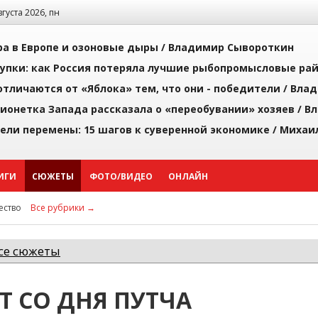
августа 2026, пн
а в Европе и озоновые дыры /
Владимир Сывороткин
упки: как Россия потеряла лучшие рыбопромысловые ра
тличаются от «Яблока» тем, что они - победители /
Влад
ионетка Запада рассказала о «переобувании» хозяев /
Вл
рели перемены: 15 шагов к суверенной экономике /
Михаи
ИГИ
СЮЖЕТЫ
ФОТО/ВИДЕО
ОНЛАЙН
ство
Все рубрики →
се сюжеты
ЕТ СО ДНЯ ПУТЧА