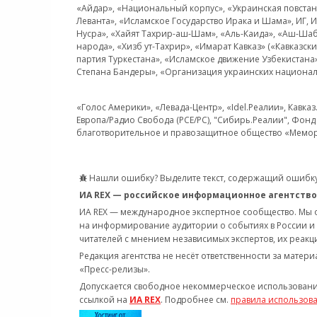
«Айдар», «Национальный корпус», «Украинская повстанч
Леванта», «Исламское Государство Ирака и Шама», ИГ,
Нусра», «Хайят Тахрир-аш-Шам», «Аль-Каида», «Аш-Шаб
народа», «Хизб ут-Тахрир», «Имарат Кавказ» («Кавказс
партия Туркестана», «Исламское движение Узбекистана
Степана Бандеры», «Организация украинских национал
«Голос Америки», «Левада-Центр», «Idel.Реалии», Кавка
Европа/Радио Свобода (PCE/PC), "Сибирь.Реалии", Фонд 
благотворительное и правозащитное общество «Мемор
Нашли ошибку? Выделите текст, содержащий ошибку
ИА REX — российское информационное агентство
ИА REX — международное экспертное сообщество. Мы
на информирование аудитории о событиях в России и
читателей с мнением независимых экспертов, их реакци
Редакция агентства не несёт ответственности за матер
«Пресс-релизы».
Допускается свободное некоммерческое использовани
ссылкой на
ИА REX
. Подробнее см.
правила использов