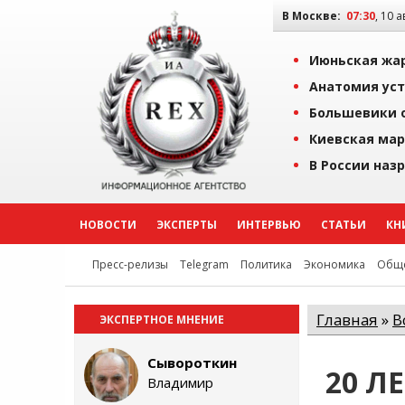
В Москве:
07:30
, 10 
Июньская жар
Анатомия уст
Большевики о
Киевская мар
В России наз
НОВОСТИ
ЭКСПЕРТЫ
ИНТЕРВЬЮ
СТАТЬИ
КН
Пресс-релизы
Telegram
Политика
Экономика
Обще
Главная
»
В
ЭКСПЕРТНОЕ МНЕНИЕ
Сывороткин
20 Л
Владимир