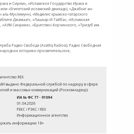
рака и Сирии», «Исламское Государство Ирака и
или «Египетский исламский джихад»), «Джабхат ан-
н аль-Муслимун»), «Меджлис крымско-татарского
Таблиги Джамаат», «Лашкар-И-Тайба», «Исламская
 «АУМ Синрике», «Братство» Корчинского, «Тризуб им.
ужба Радио Свобода (Azatliq Radiosi), Радио Свободная
ждународное историко-просветительское,
гентство REX
СМИ выдано Федеральной службой по надзору в сфере
огий и массовых коммуникаций (Роскомнадзор).
ИА № ФС 77 - 91094
01.04.2026
РЕКС / РЭКС / REX
Информационное агентство
держать информацию 18+