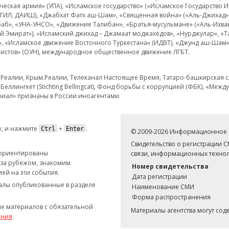
еская армия» (УПА), «Исламское государство» («Исламское Государство И
 ИГИЛ, ДАИШ), «Джабхат Фатх аш-Шам», «Священная война» («Аль-Джихад» 
аб», «УНА-УНСО», «Движение Талибан», «Братья-мусульмане» («Аль-Ихва
кий Эмират»), «Исламский джихад – Джамаат моджахедов», «Нурджулар», «
», «Исламское движение Восточного Туркестана» (ИДВТ), «Джунд аш-Шам»,
истов» (ОУН), международное общественное движение ЛГБТ.
з.Реалии, Крым.Реалии, Телеканал Настоящее Время, Татаро-башкирская сл
Беллингкет (Stichting Bellingcat), Фонд борьбы с коррупцией (ФБК), «Ме
иал» признаны в России иноагентами.
, и нажмите
+
.
Ctrl
Enter
© 2009-2026 Информационное а
Свидетельство о регистрации 
 ориентированы
связи, информационных технол
 за рубежом, знакомим
Номер свидетельства
ей на эти события.
Дата регистрации
иалы опубликованные в разделе
Наименование СМИ
Форма распространения
е материалов с обязательной
Материалы агентства могут со
ания
.