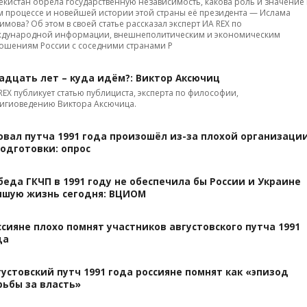
екистан обрела государственную независимость, какова роль и значение 
м процессе и новейшей истории этой страны её президента — Ислама
имова? Об этом в своей статье рассказал эксперт ИА REX по
дународной информации, внешнеполитическим и экономическим
ошениям России с соседними странами Р
адцать лет – куда идём?: Виктор Аксючиц
REX публикует статью публициста, эксперта по философии,
игиоведению Виктора Аксючица.
овал путча 1991 года произошёл из-за плохой организаци
подготовки: опрос
беда ГКЧП в 1991 году не обеспечила бы России и Украине
чшую жизнь сегодня: ВЦИОМ
ссияне плохо помнят участников августовского путча 1991
да
густовский путч 1991 года россияне помнят как «эпизод
рьбы за власть»