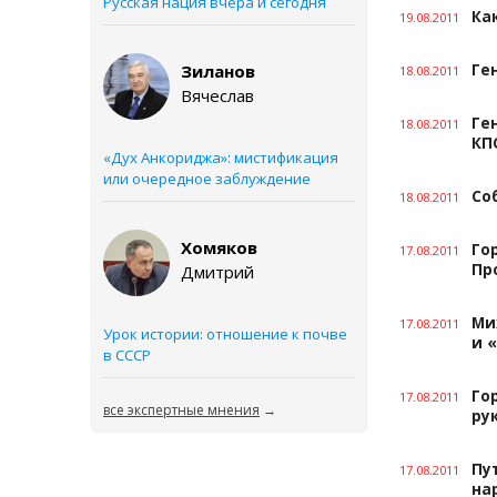
Русская нация вчера и сегодня
Ка
19.08.2011
Зиланов
Ге
18.08.2011
Вячеслав
Ге
18.08.2011
КП
«Дух Анкориджа»: мистификация
или очередное заблуждение
Со
18.08.2011
Хомяков
Го
17.08.2011
Пр
Дмитрий
Ми
17.08.2011
Урок истории: отношение к почве
и 
в СССР
Го
17.08.2011
все экспертные мнения
→
ру
Пу
17.08.2011
на