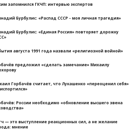
ким запомнился ГКЧП: интервью экспертов
ннадий Бурбулис: «Распад СССР - моя личная трагедия»
ннадий Бурбулис: «Единая Россия» повторяет дорожку
СС»
бытия августа 1991 года назвали «религиозной войной»
рбачёв предложил «сделать замечание» Михаилу
охорову
хаил Горбачёв считает, что Лукашенко «переоценил себя»
«испортился»
рбачёв: России необходимо «обновление высшего звена
ководства»
тч — это выступление реакционных сил, а не желание
рода: мнение