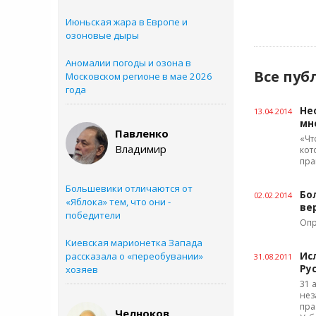
Июньская жара в Европе и
озоновые дыры
Аномалии погоды и озона в
Все пуб
Московском регионе в мае 2026
года
Не
13.04.2014
мн
Павленко
«Чт
Владимир
кот
пра
Большевики отличаются от
Бо
02.02.2014
«Яблока» тем, что они -
ве
победители
Оп
Киевская марионетка Запада
рассказала о «переобувании»
Ис
31.08.2011
Ру
хозяев
31 
нез
пра
Челноков