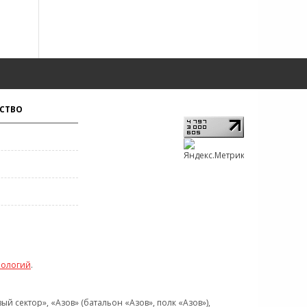
СТВО
нологий
.
 сектор», «Азов» (батальон «Азов», полк «Азов»),