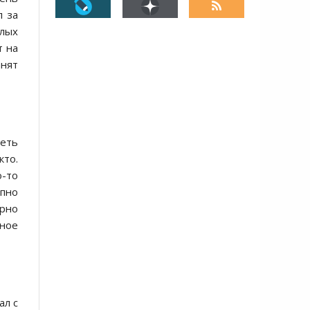
л за
илых
т на
анят
деть
кто.
-то
пно
ярно
вное
ал с