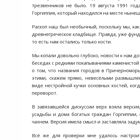
трезвенников не было. 19 августа 1991 год
Горгиппия, который находился на месте нынеш
Раскоп наш был необычный, поскольку мы, как
древнегреческое кладбище. Правда, уже фунд
то есть нам остались только кости.
Мы копали довольно глубоко, новости к нам д
беседах с редкими покапываниями каменистой п
о том, что названия городов в Причерноморь
этими, скажем прямо, невесёлыми размышле
виде нестройной кучки основных костей, когда
переворот.
В завязавшейся дискуссии верх взяла версия
усадьбы и дома богатых граждан Горгиппии, 
чахнем. Версия имела смысл и заставляла заду
Всё же для проверки мне удалось настрои