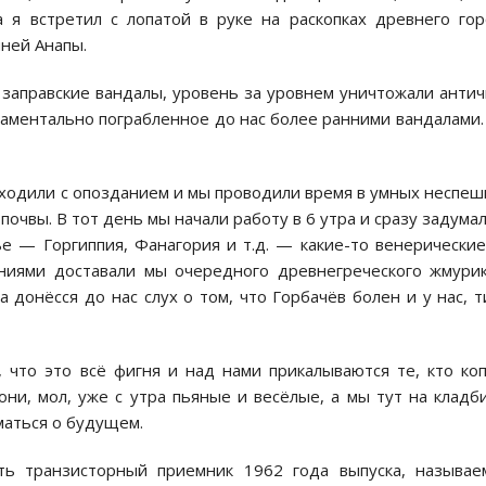
а я встретил с лопатой в руке на раскопках древнего го
ней Анапы.
 заправские вандалы, уровень за уровнем уничтожали анти
аментально пограбленное до нас более ранними вандалами.
оходили с опозданием и мы проводили время в умных неспе
очвы. В тот день мы начали работу в 6 утра и сразу задума
е — Горгиппия, Фанагория и т.д. — какие-то венерические
ниями доставали мы очередного древнегреческого жмури
 донёсся до нас слух о том, что Горбачёв болен и у нас, т
, что это всё фигня и над нами прикалываются те, кто ко
они, мол, уже с утра пьяные и весёлые, а мы тут на клад
маться о будущем.
ть транзисторный приемник 1962 года выпуска, называе