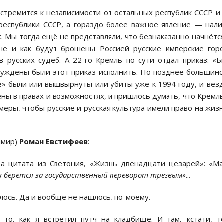
 стремится к независимости от остальных республик СССР и
республики СССР, а гораздо более важное явление — нал
х. Мы тогда ещё не представляли, что безнаказанно начнётс
не и как будут брошены Россией русские имперские гор
 русских судеб. А 22-го Кремль по сути отдал приказ: «
нуждены были этот приказ исполнить. Но позднее большин
е» были или вышвырнуты или убиты уже к 1994 году, и вез
ены в правах и возможностях, и пришлось думать, что Кремл
меры, чтобы русские и русская культура имели право на жиз
имир)
Роман Евстифеев
:
эта цитата из Светония, «Жизнь двенадцати цезарей»: «М
ех берется за государственный переворот трезвым»
...
лось. Да и вообще не нашлось, по-моему.
 то, как я встретил путч на кладбище. И там, кстати, 