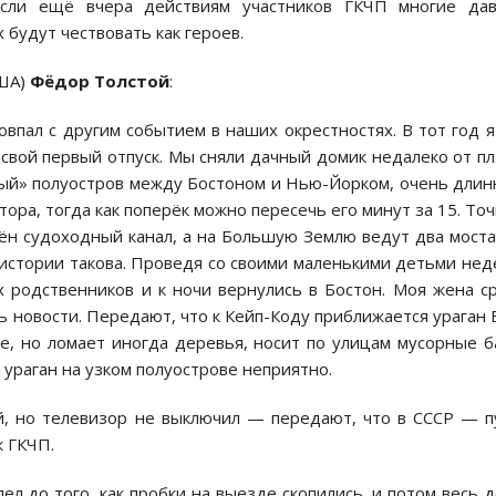
сли ещё вчера действиям участников ГКЧП многие дав
 будут чествовать как героев.
ША)
Фёдор Толстой
:
овпал с другим событием в наших окрестностях. В тот год я
свой первый отпуск. Мы сняли дачный домик недалеко от п
ный» полуостров между Бостоном и Нью-Йорком, очень дли
лтора, тогда как поперёк можно пересечь его минут за 15. То
ён судоходный канал, а на Большую Землю ведут два моста
й истории такова. Проведя со своими маленькими детьми не
х родственников и к ночи вернулись в Бостон. Моя жена с
ь новости. Передают, что к Кейп-Коду приближается ураган 
де, но ломает иногда деревья, носит по улицам мусорные б
 ураган на узком полуострове неприятно.
й, но телевизор не выключил — передают, что в СССР — п
к ГКЧП.
пел до того, как пробки на выезде скопились, и потом весь 