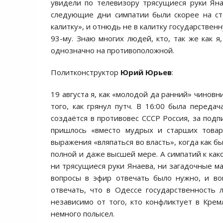
увидели по телевизору трясущиеся руки Яна
следующие дни симпатии были скорее на сто
калитку», и отнюдь не в калитку государственн
93-му. Знаю многих людей, кто, так же как я
однозначно на противоположной.
Политконструктор
Юрий Юрьев
:
19 августа я, как «молодой да ранний» чиновн
того, как грянул путч. В 16:00 была переда
создаётся в противовес СССР Россия, за под
пришлось «вместо мудрых и старших товар
выражения «вляпаться во власть», когда как 
полной и даже высшей мере. А симпатий к как
ни трясущиеся руки Янаева, ни загадочные м
вопросы в эфир отвечать было нужно, и во
отвечать, что в Одессе государственность
независимо от того, кто конфликтует в Кре
немного полысел.