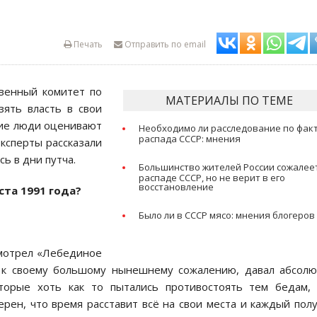
Печать
Отправить по email
твенный комитет по
МАТЕРИАЛЫ ПО ТЕМЕ
зять власть в свои
гие люди оценивают
Необходимо ли расследование по фак
распада СССР: мнения
Эксперты рассказали
сь в дни путча.
Большинство жителей России сожалее
распаде СССР, но не верит в его
восстановление
ста 1991 года?
Было ли в СССР мясо: мнения блогеров
 смотрел «Лебединое
, к своему большому нынешнему сожалению, давал абсол
торые хоть как то пытались противостоять тем бедам, 
рен, что время расставит всё на свои места и каждый пол