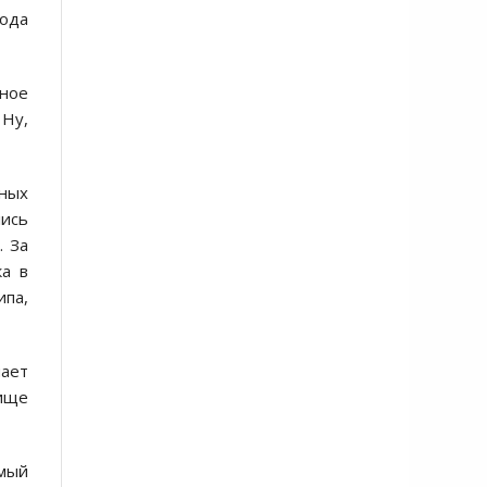
рода
чное
 Ну,
шных
лись
. За
ка в
ипа,
пает
бище
мый