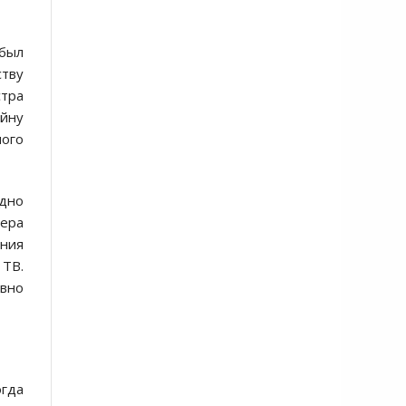
 был
ству
стра
ойну
ого
здно
нера
ания
 ТВ.
авно
огда