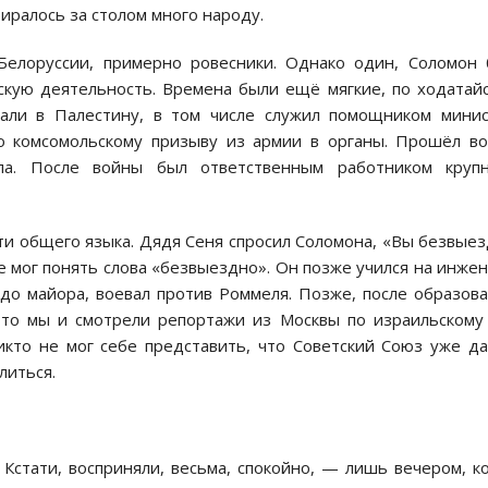
биралось за столом много народу.
елоруссии, примерно ровесники. Однако один, Соломон
скую деятельность. Времена были ещё мягкие, по ходатай
али в Палестину, в том числе служил помощником мини
по комсомольскому призыву из армии в органы. Прошёл в
ела. После войны был ответственным работником крупн
йти общего языка. Дядя Сеня спросил Соломона, «Вы безвые
е мог понять слова «безвыездно». Он позже учился на инже
до майора, воевал против Роммеля. Позже, после образов
-то мы и смотрели репортажи из Москвы по израильскому
икто не мог себе представить, что Советский Союз уже д
литься.
Кстати, восприняли, весьма, спокойно, — лишь вечером, к