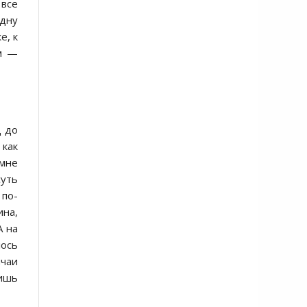
 все
одну
е, к
-м —
ц до
 как
 мне
уть
 по-
ина,
А на
лось
ычаи
лишь