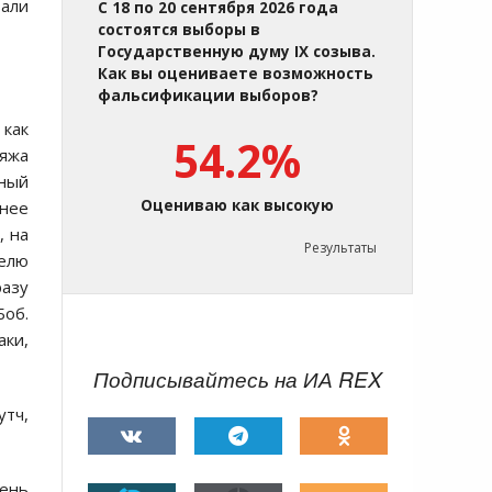
али
С 18 по 20 сентября 2026 года
состоятся выборы в
Государственную думу IX созыва.
Как вы оцениваете возможность
фальсификации выборов?
 как
54.2%
ляжа
нный
Оцениваю как высокую
чнее
, на
Результаты
делю
разу
Боб.
аки,
Подписывайтесь на ИА REX
утч,
день