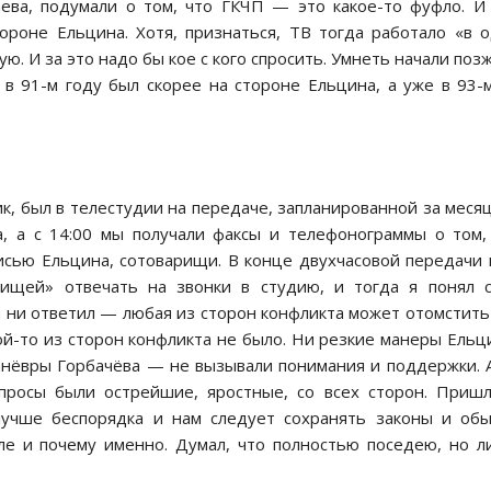
ева, подумали о том, что ГКЧП — это какое-то фуфло. И
роне Ельцина. Хотя, признаться, ТВ тогда работало «в 
ую. И за это надо бы кое с кого спросить. Умнеть начали позж
, в 91-м году был скорее на стороне Ельцина, а уже в 93
ик, был в телестудии на передаче, запланированной за меся
ча, а с 14:00 мы получали факсы и телефонограммы о том,
писью Ельцина, сотоварищи. В конце двухчасовой передачи
ищей» отвечать на звонки в студию, и тогда я понял с
бы ни ответил — любая из сторон конфликта может отомстить
ой-то из сторон конфликта не было. Ни резкие манеры Ельц
анёвры Горбачёва — не вызывали понимания и поддержки. 
просы были острейшие, яростные, со всех сторон. Приш
 лучше беспорядка и нам следует сохранять законы и об
мле и почему именно. Думал, что полностью поседею, но 