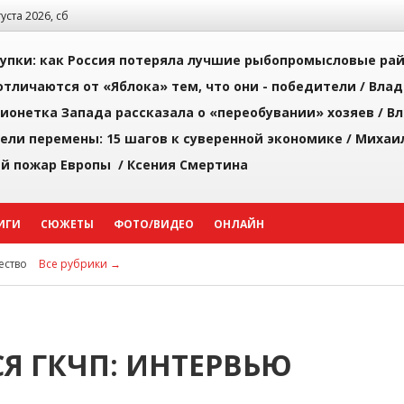
густа 2026, сб
упки: как Россия потеряла лучшие рыбопромысловые ра
тличаются от «Яблока» тем, что они - победители /
Влад
ионетка Запада рассказала о «переобувании» хозяев /
Вл
рели перемены: 15 шагов к суверенной экономике /
Михаи
й пожар Европы /
Ксения Смертина
ИГИ
СЮЖЕТЫ
ФОТО/ВИДЕО
ОНЛАЙН
ство
Все рубрики →
 ГКЧП: ИНТЕРВЬЮ