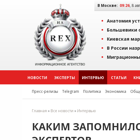
В Москве:
09:26
, 8 ав
Анатомия уст
Большевики о
Киевская мар
В России наз
Миграционны
НОВОСТИ
ЭКСПЕРТЫ
ИНТЕРВЬЮ
СТАТЬИ
КН
Пресс-релизы
Telegram
Политика
Экономика
Обще
Главная
»
Все новости
»
Интервью
КАКИМ ЗАПОМНИЛСЯ