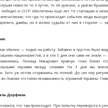
ушая новости то о путче, то об урагане, а ураган бушева
ЧП победит и СССР обеспечены ещё лет 10 стагнации и нех
 впечатление, что где-то происходят события: люди выходя
укрепить дамбы, но я волею судьбы от них в стороне — з
ин:
как обычно — ходил на работу. Забавно и грустно было ви
ашних националистов, а в эти 3 дня они сами не знали — 
поменялись. Леонид Макарович Кравчук тоже блеял что
тельными паузами между словами. На 3 дня мы внеза
и. Зато уж потом оторвались по полной. До сих пор регул
ы во Львове отстояли независимость огромной Украины. Гла
эль Дорфман
:
есовался, что там происходит. Про попытку переворота я узн