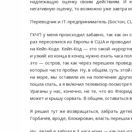
надлежащую оценку своим действиям. И е
негативную оценку, то возможно уже завтра их
Переводчик и IT-предприниматель (Бостон, С
ГКЧП у меня происходил забавно, так как он с
раз переселился из Европы в США и проводил 
на Кейп-Коде. Кейп-Код — это такой «курорт
и узкий: из конца в конец нужно ехать часа по
это — остров, так как через перешеек провед
которых часто пробки. Ну, в общем, суть это
на море, мы оставили их на попечение други
пошла спать, а я включил телевизор посмотрет
Ураганы у нас, конечно, не те, что во Флори
может и крышу сорвать. В общем, оставаться в
Я решил тут же возвращаться, забрать дете
Горбачёв, вроде, блокирован, власть перешла 
Ну, детей я забрал в 3 часа ночи — как раз ус