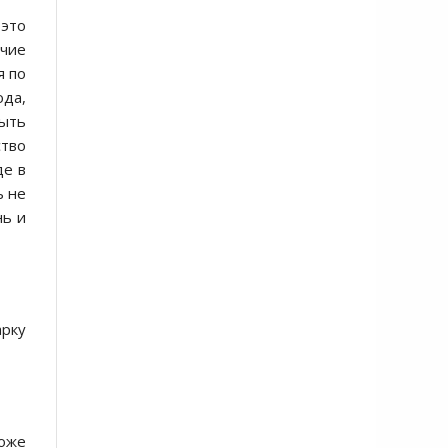
 это
ичие
я по
ода,
Быть
ство
де в
ь не
нь и
арку
тоже