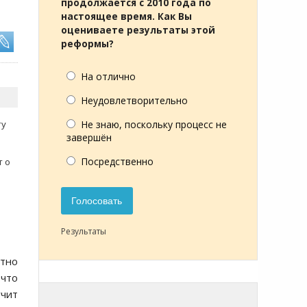
продолжается с 2010 года по
настоящее время. Как Вы
оцениваете результаты этой
реформы?
На отлично
Неудовлетворительно
ту
Не знаю, поскольку процесс не
завершён
Посредственно
т о
Голосовать
Результаты
ютно
что
учит