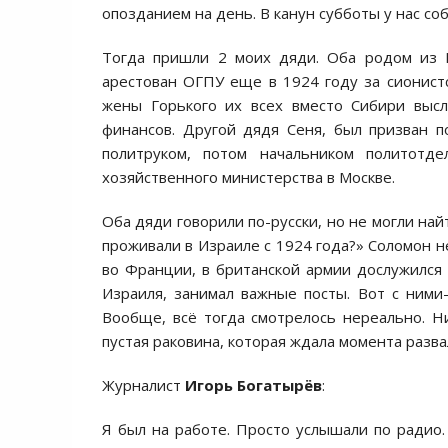
опозданием на день. В канун субботы у нас со
Тогда пришли 2 моих дяди. Оба родом из Б
арестован ОГПУ еще в 1924 году за сионист
жены Горького их всех вместо Сибири высл
финансов. Другой дядя Сеня, был призван 
политруком, потом начальником политотд
хозяйственного министерства в Москве.
Оба дяди говорили по-русски, но не могли на
проживали в Израиле с 1924 года?» Соломон н
во Франции, в британской армии дослужился 
Израиля, занимал важные посты. Вот с ними
Вообще, всё тогда смотрелось нереально. Н
пустая раковина, которая ждала момента разва
Журналист
Игорь Богатырёв
:
Я был на работе. Просто услышали по радио. 