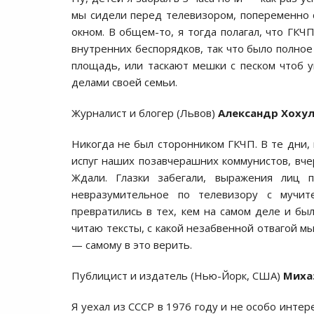
мы сидели перед телевизором, попеременно сл
окном. В общем-то, я тогда полагал, что ГК
внутренних беспорядков, так что было полное
площадь, или таскают мешки с песком чтоб 
делами своей семьи.
Журналист и блогер (Львов)
Александр Хохул
Никогда не был сторонником ГКЧП. В те дни, 
испуг наших позавчерашних коммунистов, вчер
Ждали. Глазки забегали, выражения лиц 
невразумительное по телевизору с мучи
превратились в тех, кем на самом деле и был
читаю тексты, с какой незабвенной отвагой м
— самому в это верить.
Публицист и издатель (Нью-Йорк, США)
Миха
Я уехал из СССР в 1976 году и не особо интер