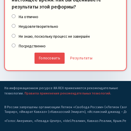
результаты этой реформы?
На отлично
Неудовлетворительно
Не знаю, поскольку процесс не завершён
Посредственно
Результаты
На информационном ресурсе ИА REX применяются рекомендательные
технологии.
Правила применения рекомендательных технологий
.
В России запрещены организации Легион «Свобода России» («Легион Свобода
Тахрир», «Имарат Кавказ» («Кавказский Эмират»), «Исламский джихад – Дж
«Голос Америки», «Левада-Центр», «Idel.Реалии», Кавказ.Реалии, Крым.Реал