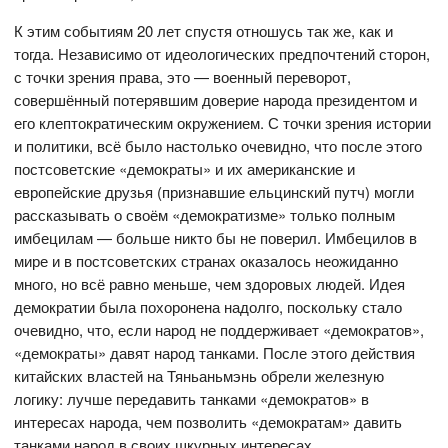
К этим событиям 20 лет спустя отношусь так же, как и
тогда. Независимо от идеологических предпочтений сторон,
с точки зрения права, это — военный переворот,
совершённый потерявшим доверие народа президентом и
его клептократическим окружением. С точки зрения истории
и политики, всё было настолько очевидно, что после этого
постсоветские «демократы» и их американские и
европейские друзья (признавшие ельцинский путч) могли
рассказывать о своём «демократизме» только полным
имбецилам — больше никто бы не поверил. Имбецилов в
мире и в постсоветских странах оказалось неожиданно
много, но всё равно меньше, чем здоровых людей. Идея
демократии была похоронена надолго, поскольку стало
очевидно, что, если народ не поддерживает «демократов»,
«демократы» давят народ танками. После этого действия
китайских властей на Тяньаньмэнь обрели железную
логику: лучше передавить танками «демократов» в
интересах народа, чем позволить «демократам» давить
танками народ в своих шкурных интересах.