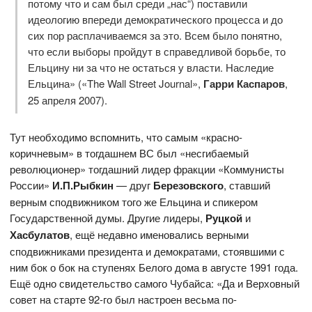
потому что и сам был среди „нас“) поставили
идеологию впереди демократического процесса и до
сих пор расплачиваемся за это. Всем было понятно,
что если выборы пройдут в справедливой борьбе, то
Ельцину ни за что не остаться у власти. Наследие
Ельцина» («The Wall Street Journal»,
Гарри Каспаров
,
25 апреля 2007).
Тут необходимо вспомнить, что самым «красно-
коричневым» в тогдашнем ВС был «несгибаемый
революционер» тогдашний лидер фракции «Коммунисты
России»
И.П.Рыбкин
— друг
Березовского
, ставший
верным сподвижником того же Ельцина и спикером
Государственной думы. Другие лидеры,
Руцкой
и
Хасбулатов
, ещё недавно именовались верными
сподвижниками президента и демократами, стоявшими с
ним бок о бок на ступенях Белого дома в августе 1991 года.
Ещё одно свидетельство самого Чубайса: «Да и Верховный
совет на старте 92-го был настроен весьма по-