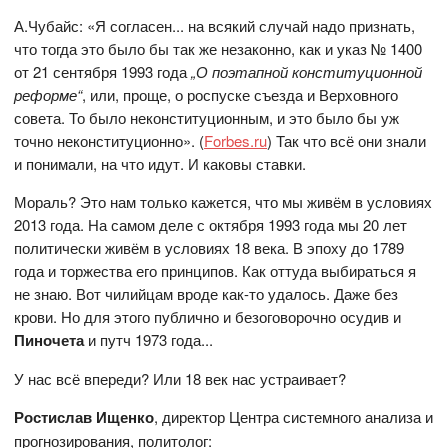
А.Чубайс: «Я согласен... на всякий случай надо признать,
что тогда это было бы так же незаконно, как и указ № 1400
от 21 сентября 1993 года
„О поэтапной конституционной
реформе“
, или, проще, о роспуске съезда и Верховного
совета. То было неконституционным, и это было бы уж
точно неконституционно». (
Forbes.ru
) Так что всё они знали
и понимали, на что идут. И каковы ставки.
Мораль? Это нам только кажется, что мы живём в условиях
2013 года. На самом деле с октября 1993 года мы 20 лет
политически живём в условиях 18 века. В эпоху до 1789
года и торжества его принципов. Как оттуда выбираться я
не знаю. Вот чилийцам вроде как-то удалось. Даже без
крови. Но для этого публично и безоговорочно осудив и
Пиночета
и путч 1973 года...
У нас всё впереди? Или 18 век нас устраивает?
Ростислав Ищенко
, директор Центра системного анализа и
прогнозирования, политолог: