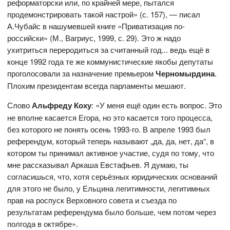
реформаторски или, по крайней мере, пытался
продемонстрировать такой настрой» (с. 157), — писал
А.Чубайс в нашумевшей книге «Приватизация по-
российски» (М., Вагриус, 1999, с. 29). Это ж надо
ухитриться переродиться за считанный год... ведь ещё в
конце 1992 года те же коммунистические якобы депутаты
проголосовали за назначение премьером
Черномырдина
.
Плохим президентам всегда парламенты мешают.
Слово
Альфреду Коху
: «У меня ещё один есть вопрос. Это
не вполне касается Егора, но это касается того процесса,
без которого не понять осень 1993-го. В апреле 1993 был
референдум, который теперь называют „да, да, нет, да“, в
котором ты принимал активное участие, судя по тому, что
мне рассказывал Аркаша Евстафьев. Я думаю, ты
согласишься, что, хотя серьёзных юридических оснований
для этого не было, у Ельцина легитимности, легитимных
прав на роспуск Верховного совета и съезда по
результатам референдума было больше, чем потом через
полгода в октябре».