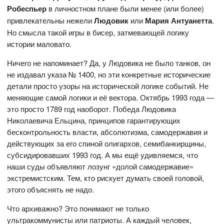
Робеспьер
в личностном плане были менее (или более)
привлекательны нежели
Людовик
или
Мария Антуанетта
.
Но смысла такой игры в бисер, затмевающей логику
истории маловато.
Ничего не напоминает? Да, у Людовика не было танков, он
не издавал указа № 1400, но эти конкретные исторические
детали просто узоры на исторической логике событий. Не
меняющие самой логики и её вектора. Октябрь 1993 года —
это просто 1789 год наоборот. Победа Людовика
Николаевича Ельцина, принципов гарантирующих
бесконтрольность власти, абсолютизма, самодержавия и
действующих за его спиной олигархов, семибанкирщины,
субсидировавших 1993 год. А мы ещё удивляемся, что
наши суды объявляют лозунг «долой самодержавие»
экстремистским. Тем, кто рискует думать своей головой,
этого объяснять не надо.
Что архиважно? Это понимают не только
ультракоммунисты или патриоты. А каждый человек,