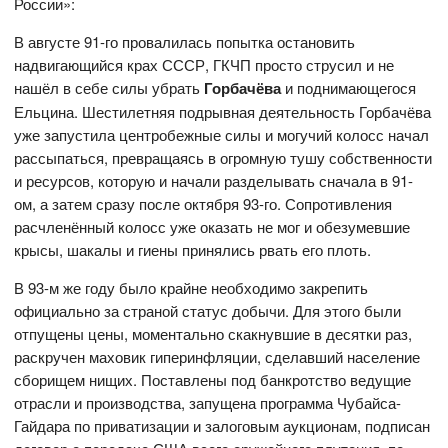
России»:
В августе 91-го провалилась попытка остановить
надвигающийся крах СССР, ГКЧП просто струсил и не
нашёл в себе силы убрать
Горбачёва
и поднимающегося
Ельцина. Шестилетняя подрывная деятельность Горбачёва
уже запустила центробежные силы и могучий колосс начал
рассыпаться, превращаясь в огромную тушу собственности
и ресурсов, которую и начали разделывать сначала в 91-
ом, а затем сразу после октября 93-го. Сопротивления
расчленённый колосс уже оказать не мог и обезумевшие
крысы, шакалы и гиены принялись рвать его плоть.
В 93-м же году было крайне необходимо закрепить
официально за страной статус добычи. Для этого были
отпущены цены, моментально скакнувшие в десятки раз,
раскручен маховик гиперинфляции, сделавший население
сборищем нищих. Поставлены под банкротство ведущие
отрасли и производства, запущена программа Чубайса-
Гайдара по приватизации и залоговым аукционам, подписан