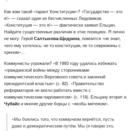
Как вам такой «гарант Конституции»? «Государство — это
я!» — сказал один из бесчисленных Людовиков.
«Конституция — это я!» — фактически заявил Ельцин.
Найдите существенные различия в этих позициях. Я лично
не могу. Герой
Салтыкова-Щедрина
, помнится «не знал,
чего ему хотелось: не то конституции, не то севрюжины с
хреном»...
Коммунисты угрожали? «В 1993 году удалось избежать
«гражданской войны между сторонниками
коммунистического Верховного совета и законной
президентской властью» (с. 82). «Правительство
реформаторов не могло работать вместе с
коммунистическим парламентом» (с. 118). Ельцину вторит и
Чубайс
и многие другие борцы с «якобы мятежом».
«Мы боялись того, что коммунизм вернётся, пусть
даже и демократическим путём. Мы (я говорю это,