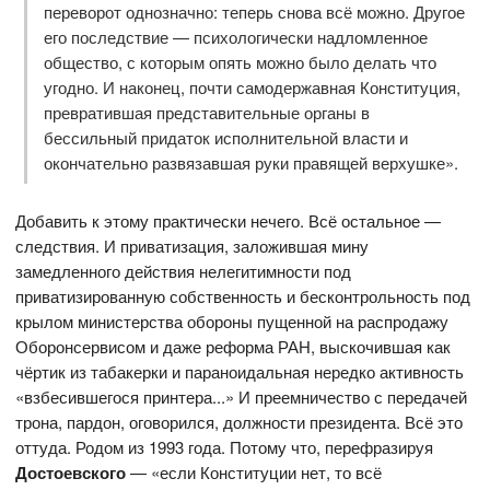
переворот однозначно: теперь снова всё можно. Другое
его последствие — психологически надломленное
общество, с которым опять можно было делать что
угодно. И наконец, почти самодержавная Конституция,
превратившая представительные органы в
бессильный придаток исполнительной власти и
окончательно развязавшая руки правящей верхушке».
Добавить к этому практически нечего. Всё остальное —
следствия. И приватизация, заложившая мину
замедленного действия нелегитимности под
приватизированную собственность и бесконтрольность под
крылом министерства обороны пущенной на распродажу
Оборонсервисом и даже реформа РАН, выскочившая как
чёртик из табакерки и параноидальная нередко активность
«взбесившегося принтера...» И преемничество с передачей
трона, пардон, оговорился, должности президента. Всё это
оттуда. Родом из 1993 года. Потому что, перефразируя
Достоевского
— «если Конституции нет, то всё