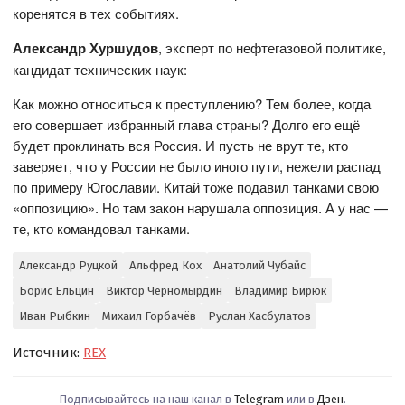
коренятся в тех событиях.
Александр Хуршудов
, эксперт по нефтегазовой политике,
кандидат технических наук:
Как можно относиться к преступлению? Тем более, когда
его совершает избранный глава страны? Долго его ещё
будет проклинать вся Россия. И пусть не врут те, кто
заверяет, что у России не было иного пути, нежели распад
по примеру Югославии. Китай тоже подавил танками свою
«оппозицию». Но там закон нарушала оппозиция. А у нас —
те, кто командовал танками.
Александр Руцкой
Альфред Кох
Анатолий Чубайс
Борис Ельцин
Виктор Черномырдин
Владимир Бирюк
Иван Рыбкин
Михаил Горбачёв
Руслан Хасбулатов
Источник:
REX
Подписывайтесь на наш канал в
Telegram
или в
Дзен
.