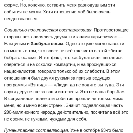
форме. Но, конечно, оставить меня равнодушным эти
события не могли. Хотя отношение моё было очень
неоднозначным.
Социально-политическая составляющая
. Противостоящие
стороны возглавлялись двумя «титанами карьеризма» —
Ельциным и
Хасбулатовым
. Одно это уже могло навести
на мысль о том, что вовсе не всё так чисто в этой «битве
бобра с ослом». И тот факт, что хасбулатовцы пытались
опереться и на осколки компартии, и на проснувшихся
националистов, говорило только об их слабости. В этом
отношении я был двумя руками за призыв ведущих
программы «Взгляд» — «Люди, да не ходите вы туда. Эти
пауки дерутся не за ваши интересы. Это не ваша борьба».
В социальном плане эти события прошли не только мимо
меня, но и мимо всей страны. Значит подавляющая часть
280-миллионного народа, действительно, посчитала всё это
не своим, не нужным, чуждым для себя.
Гуманитарная составляющая
. Уже в октябре 93-го было