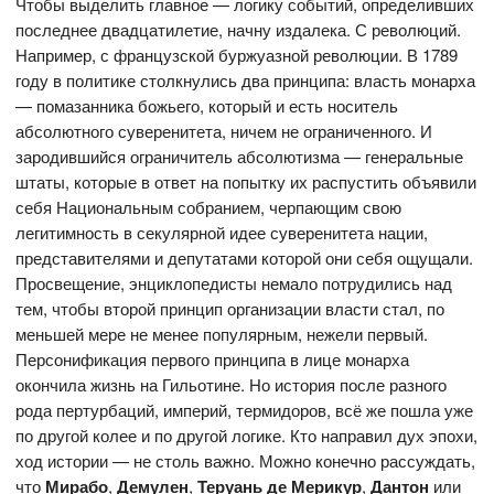
Чтобы выделить главное — логику событий, определивших
последнее двадцатилетие, начну издалека. С революций.
Например, с французской буржуазной революции. В 1789
году в политике столкнулись два принципа: власть монарха
— помазанника божьего, который и есть носитель
абсолютного суверенитета, ничем не ограниченного. И
зародившийся ограничитель абсолютизма — генеральные
штаты, которые в ответ на попытку их распустить объявили
себя Национальным собранием, черпающим свою
легитимность в секулярной идее суверенитета нации,
представителями и депутатами которой они себя ощущали.
Просвещение, энциклопедисты немало потрудились над
тем, чтобы второй принцип организации власти стал, по
меньшей мере не менее популярным, нежели первый.
Персонификация первого принципа в лице монарха
окончила жизнь на Гильотине. Но история после разного
рода пертурбаций, империй, термидоров, всё же пошла уже
по другой колее и по другой логике. Кто направил дух эпохи,
ход истории — не столь важно. Можно конечно рассуждать,
что
Мирабо
,
Демулен
,
Теруань де Мерикур
,
Дантон
или