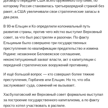
договор о передаче США всего оружейного плутония, по
которому Россия становилась третьеразрядной страной без
ракет, а США увеличивали свои стратегические запасы в
два раза.
В 93-м Ельцин и Ко определили колониальный путь
развития страны, против чего жёстко выступил Верховный
совет, за что был расстрелян и разогнан. По факту
Ельциным было совершено три государственных
преступления по квалификации предательство и измена
Родине: незаконное Беловежское соглашение,
неконституционный захват власти, акт о капитуляции с
передачей стратегических вооружений противнику.
И ещё большой вопрос — кто совершил более тяжкие
преступления, Горбачев или Ельцин. Но то, что оба
заслуживают суда, сомнений не вызывает.
Хасбулатовский же Верховный совет формально выступал
за построение государственного капитализма, а по факту
просто хотел участвовать в распиле.