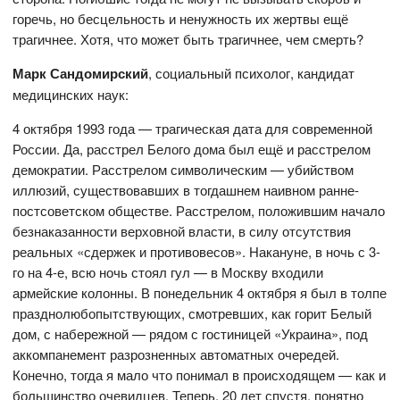
горечь, но бесцельность и ненужность их жертвы ещё
трагичнее. Хотя, что может быть трагичнее, чем смерть?
Марк Сандомирский
, социальный психолог, кандидат
медицинских наук:
4 октября 1993 года — трагическая дата для современной
России. Да, расстрел Белого дома был ещё и расстрелом
демократии. Расстрелом символическим — убийством
иллюзий, существовавших в тогдашнем наивном ранне-
постсоветском обществе. Расстрелом, положившим начало
безнаказанности верховной власти, в силу отсутствия
реальных «сдержек и противовесов». Накануне, в ночь с 3-
го на 4-е, всю ночь стоял гул — в Москву входили
армейские колонны. В понедельник 4 октября я был в толпе
празднолюбопытствующих, смотревших, как горит Белый
дом, с набережной — рядом с гостиницей «Украина», под
аккомпанемент разрозненных автоматных очередей.
Конечно, тогда я мало что понимал в происходящем — как и
большинство очевидцев. Теперь, 20 лет спустя, понятно