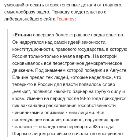
умеющий отсекать второстепенные детали от главного,
смыслообразующего. Приведу свидетельство с
либеральнейшего сайта
Грани.ру
:
«
Ельцин
совершил более страшное предательство.
Он надругался над самой идеей законности,
конституционности, правового государства, в которую
Россия только-только начала верить. На которой
основывалось всё перестроечное демократическое
движение. Под знаменем которой победили в Августе.
Ельцин предал тех людей, которые надеялись, что
теперь-то в России для власти появилось слово
„нельзя“, появился какой-то барьер на грубую силу и
кровь. Именно на период после 93-го года приходится
пик вакханалии расхапывания госсобственности
чиновниками и близкими к ним лицами. Всё
последующее насилие, произвол, нарушения прав
человека — последствия переворота 93-го года.
Широкое лицом российское начальство восприняло