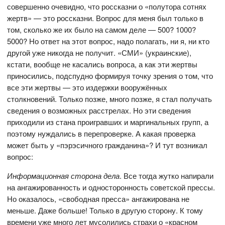
совершенно очевидно, что россказни о «полутора сотнях
жертв» — это россказни. Вопрос для меня был только в
том, сколько же их было на самом деле — 500? 1000?
5000? Но ответ на этот вопрос, надо полагать, ни я, ни кто
другой уже никогда не получит. «СМИ» (украинские),
кстати, вообще не касались вопроса, а как эти жертвы
приносились, подспудно формируя точку зрения о том, что
все эти жертвы — это издержки вооружённых
столкновений. Только позже, много позже, я стал получать
сведения о возможных расстрелах. Но эти сведения
приходили из стана проигравших и маргинальных групп, а
поэтому нуждались в перепроверке. А какая проверка
может быть у «пэрэсичного гражданина»? И тут возникал
вопрос:
Информационная сторона дела
. Все тогда жутко напирали
на ангажированность и односторонность советской прессы.
Но оказалось, «свободная пресса» ангажирована не
меньше. Даже больше! Только в другую сторону. К тому
времени уже много лет мусолились страхи о «красном