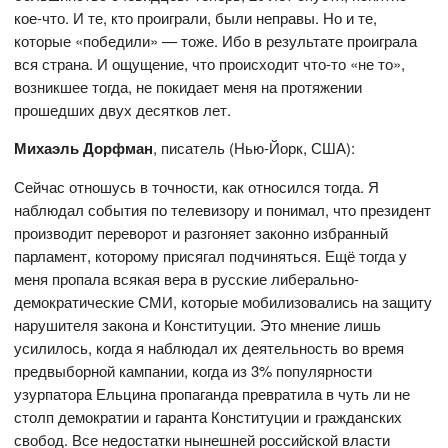
кое-что. И те, кто проиграли, были неправы. Но и те,
которые «победили» — тоже. Ибо в результате проиграла
вся страна. И ощущение, что происходит что-то «не то»,
возникшее тогда, не покидает меня на протяжении
прошедших двух десятков лет.
Михаэль Дорфман
, писатель (Нью-Йорк, США):
Сейчас отношусь в точности, как относился тогда. Я
наблюдал события по телевизору и понимал, что президент
производит переворот и разгоняет законно избранный
парламент, которому присягал подчиняться. Ещё тогда у
меня пропала всякая вера в русские либерально-
демократические СМИ, которые мобилизовались на защиту
нарушителя закона и Конституции. Это мнение лишь
усилилось, когда я наблюдал их деятельность во время
предвыборной кампании, когда из 3% популярности
узурпатора Ельцина пропаганда превратила в чуть ли не
столп демократии и гаранта Конституции и гражданских
свобод. Все недостатки нынешней российской власти