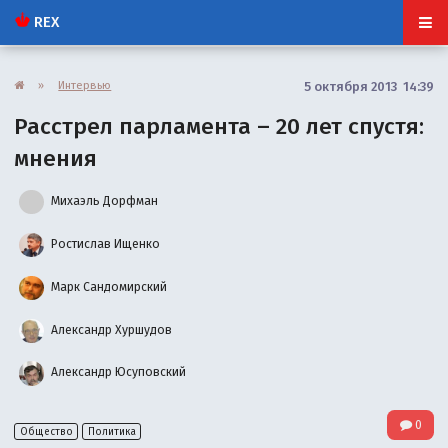
REX
»
Интервью
5 октября 2013 14:39
Расстрел парламента – 20 лет спустя:
мнения
Михаэль Дорфман
Ростислав Ищенко
Марк Сандомирский
Александр Хуршудов
Александр Юсуповский
0
Общество
Политика