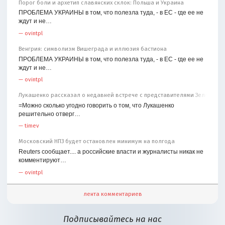
Порог боли и архетип славянских склок: Польша и Украина
ПРОБЛЕМА УКРАИНЫ в том, что полезла туда, - в ЕС - где ее не
ждут и не…
—
ovintpl
Венгрия: символизм Вишеграда и иллюзия бастиона
ПРОБЛЕМА УКРАИНЫ в том, что полезла туда, - в ЕС - где ее не
ждут и не…
—
ovintpl
Лукашенко рассказал о недавней встрече с представителями Зеленског
=Можно сколько угодно говорить о том, что Лукашенко
решительно отверг…
—
timev
Московский НПЗ будет остановлен минимум на полгода
Reuters сообщает.... а российские власти и журналисты никак не
комментируют…
—
ovintpl
лента комментариев
Подписывайтесь на нас