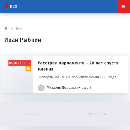
REX
» Теги
Иван Рыбкин
Расстрел парламента – 20 лет спустя:
05.10.13 14:39
мнения
Эксперты ИА REX о событиях осени 1993 года
Михаэль Дорфман
+ ещё 4
Назад
Вперёд