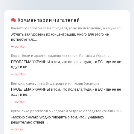
Комментарии читателей
Воевать с Европой если придётся, то не на истощение, а на уничтожение
.//Учитывая уровень их концентрации, много для этого не
потребуется;…
—
ovintpl
Порог боли и архетип славянских склок: Польша и Украина
ПРОБЛЕМА УКРАИНЫ в том, что полезла туда, - в ЕС - где ее не
ждут и не…
—
ovintpl
Венгрия: символизм Вишеграда и иллюзия бастиона
ПРОБЛЕМА УКРАИНЫ в том, что полезла туда, - в ЕС - где ее не
ждут и не…
—
ovintpl
Лукашенко рассказал о недавней встрече с представителями Зеленског
=Можно сколько угодно говорить о том, что Лукашенко
решительно отверг…
—
timev