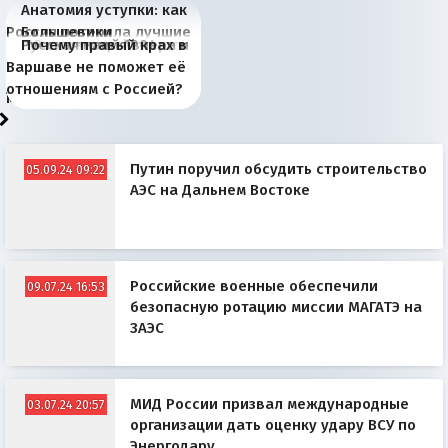
Анатомия уступки: как
Россия потеряла лучшие
Большевики
Киевская марионетка
В России назрели
Миграционный пожар
Россия начинает
Россия зимой 1904
Русская нация вчера и
Почему правый крах в
рыбопромысловые
отличаются от «Яблока»
Запада рассказала о
перемены: 15 шагов к
Европы
сбрасывать балласт
года: первые уступки во
сегодня
Варшаве не поможет её
районы Баренцева
тем, что они -
«переобувании» хозяев
суверенной экономике
Анкориджа
внутренней политике
отношениям с Россией?
моря
победители
Путин поручил обсудить строительство
05.09.24 09:22
АЭС на Дальнем Востоке
Российские военные обеспечили
09.07.24 16:53
безопасную ротацию миссии МАГАТЭ на
ЗАЭС
МИД России призвал международные
03.07.24 20:57
организации дать оценку удару ВСУ по
Энергодару