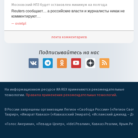
Московский НПЗ будет остановлен минимум на полгода
Reuters сообщает.... а российские власти и журналисты никак не
комментируют…
—
ovintpl
лента комментариев
Подписывайтесь на нас
На информационном ресурсе ИА REX применяются рекомендательные
технологии.
Правила применения рекомендательных технологий
.
В России запрещены организации Легион «Свобода России» («Легион Свобода
Тахрир», «Имарат Кавказ» («Кавказский Эмират»), «Исламский джихад – Дж
«Голос Америки», «Левада-Центр», «Idel.Реалии», Кавказ.Реалии, Крым.Реал