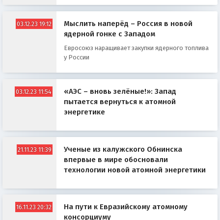
Мыслить наперёд – Россия в новой
03.12.23 19:12
ядерной гонке с Западом
Евросоюз наращивает закупки ядерного топлива
у России
«АЭС – вновь зелёные!»: Запад
03.12.23 11:54
пытается вернуться к атомной
энергетике
Ученые из калужского Обнинска
21.11.23 11:39
впервые в мире обосновали
технологии новой атомной энергетики
На пути к Евразийскому атомному
16.11.23 20:32
консорциуму